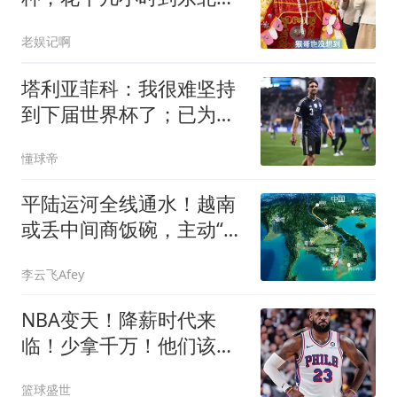
找雪饼猴要4万打胎
老娱记啊
塔利亚菲科：我很难坚持
到下届世界杯了；已为阿
根廷付出所有
懂球帝
平陆运河全线通水！越南
或丢中间商饭碗，主动“下
车”了？
李云飞Afey
NBA变天！降薪时代来
临！少拿千万！他们该认
命吗？
篮球盛世