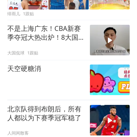
绯雨儿
1跟贴
不是上海广东！CBA新赛
季夺冠大热出炉！8大国
手+超级外援空降
大国侃球
1跟贴
天空硬糖消
北京队得到布朗后，所有
人都以为下赛季冠军稳了
人间闲散客