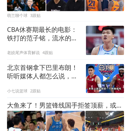
萌兰聊个球
3跟贴
CBA休赛期最长的电影：
铁打的范子铭，流水的交
易传闻！
老皢尾声体育解说
4跟贴
北京首钢拿下巴里布朗！
听听媒体人都怎么说，走
了个小的来了个大的
小七说篮球
2跟贴
大鱼来了！男篮锋线国手拒签顶薪，或被广东队“2换1”交易抢下？