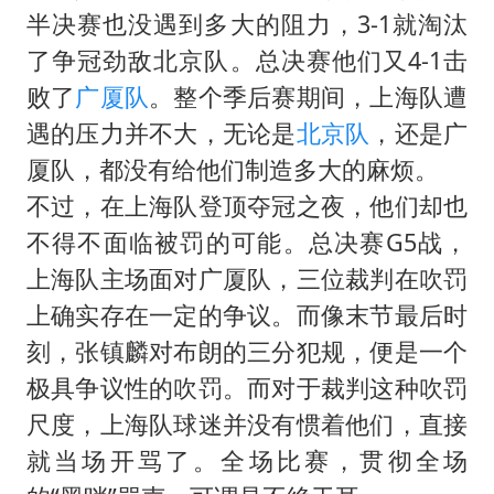
半决赛也没遇到多大的阻力，3-1就淘汰
了争冠劲敌北京队。总决赛他们又4-1击
败了
广厦队
。整个季后赛期间，上海队遭
遇的压力并不大，无论是
北京队
，还是广
厦队，都没有给他们制造多大的麻烦。
不过，在上海队登顶夺冠之夜，他们却也
不得不面临被罚的可能。总决赛G5战，
上海队主场面对广厦队，三位裁判在吹罚
上确实存在一定的争议。而像末节最后时
刻，张镇麟对布朗的三分犯规，便是一个
极具争议性的吹罚。而对于裁判这种吹罚
尺度，上海队球迷并没有惯着他们，直接
就当场开骂了。全场比赛，贯彻全场