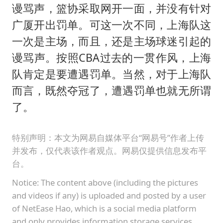
谩骂声，篮协采取网开一面，并没有针对
广厦开出罚单。可这一次不同，上海队这
一次是主场，而且，还是主场球迷引起的
谩骂声。按照CBA过去的一贯作风，上海
队肯定是要遭遇罚单。当然，对于上海队
而言，既然夺冠了，遭遇罚单也就无所谓
了。
特别声明：本文为网易自媒体平台“网易号”作者上传
并发布，仅代表该作者观点。网易仅提供信息发布平
台。
Notice: The content above (including the pictures
and videos if any) is uploaded and posted by a user
of NetEase Hao, which is a social media platform
and only provides information storage services.