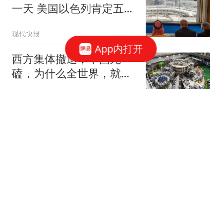
一天 美国以色列肯定五味
杂陈
现代快报
App内打开
西方集体撤退，中国死
磕，为什么全世界，就中
国在拼命搞核聚变？
抽象派大师
搬家报价570元临时变卦
成5060元才肯搬上楼 女子
傻眼
极目新闻
热心车主花1.5万打造"移
动急救站" 贴条"可破窗取
用"