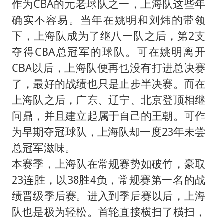
作为CBA的元老球队之一，上海队这些年
确实不容易。当年在姚明和刘炜的带领
下，上海队成为了继八一队之后，第2支
夺得CBA总冠军的球队。可在姚明离开
CBA以后，上海队便再也没有打进总决赛
了，最好的战绩也只是止步半决赛。而在
上海队之后，广东、辽宁、北京登顶相继
问鼎，并且建立起属于自己的王朝。可作
为早期夺冠球队，上海队却一度23年未尝
总冠军滋味。
本赛季，上海队在常规赛势如破竹，豪取
23连胜，以38胜4负，常规赛第一名的战
绩晋级季后赛。进入到季后赛以后，上海
队也是极为轻松。首轮直接横扫了横扫，