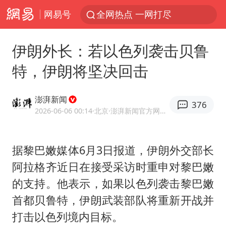
网易号
全网热点 一网打尽
伊朗外长：若以色列袭击贝鲁
特，伊朗将坚决回击
澎湃新闻
376
2026-06-06 00:14
·北京
·澎湃新闻官方网易号
据黎巴嫩媒体6月3日报道，伊朗外交部长
阿拉格齐近日在接受采访时重申对黎巴嫩
的支持。他表示，如果以色列袭击黎巴嫩
首都
贝鲁特
，伊朗武装部队将重新开战并
打击以色列境内目标。