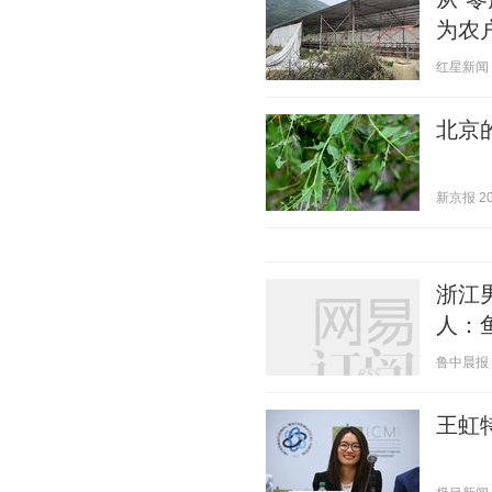
为农
红星新闻 20
北京
新京报 202
浙江
人：
鲁中晨报 20
王虹