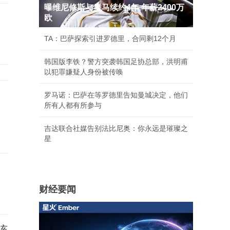
曝维尼修斯与皇马续约4年 年薪2400万
欧
TA：巴萨探索引进罗德里，合同剩12个月
韩国版李铁？警方突袭韩国足协总部，洪明甫
以犯罪嫌疑人身份被传唤
罗马诺：巴萨在等罗德里告知曼城决定，他们
所有人都有所参与
承
吉达联合社媒告别法比尼奥：你永远是璀璨之
星
财经要闻
该