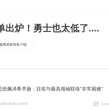
出炉！勇士也太低了....
载网易新闻客户端
总统佩泽希齐扬：目前与最高领袖联络"非常困难"
26-08-06 11:05:53
16428