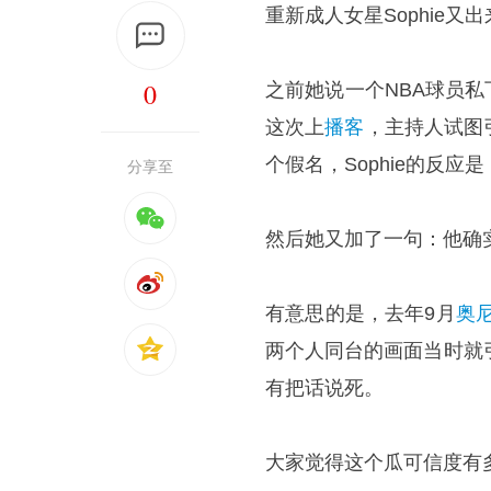
重新成人女星Sophie又
0
之前她说一个NBA球员私
这次上
播客
，主持人试图
个假名，Sophie的反
分享至
然后她又加了一句：他确
有意思的是，去年9月
奥
两个人同台的画面当时就引
有把话说死。
大家觉得这个瓜可信度有