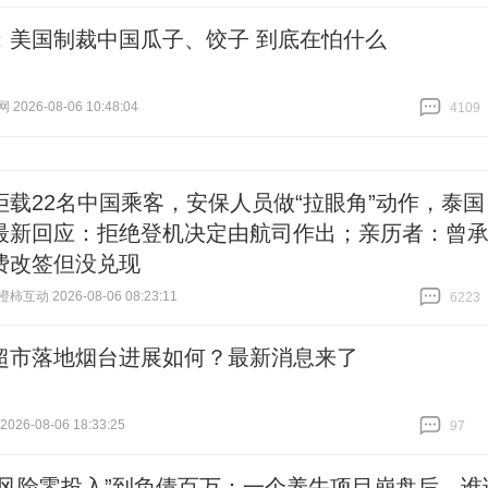
跟贴
16428
：美国制裁中国瓜子、饺子 到底在怕什么
026-08-06 10:48:04
4109
跟贴
4109
拒载22名中国乘客，安保人员做“拉眼角”动作，泰国
最新回应：拒绝登机决定由航司作出；亲历者：曾
费改签但没兑现
互动 2026-08-06 08:23:11
6223
跟贴
6223
超市落地烟台进展如何？最新消息来了
26-08-06 18:33:25
97
跟贴
97
零风险零投入”到负债百万：一个养牛项目崩盘后，谁