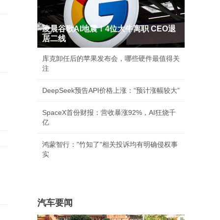
凌晨谷歌AI地震！4位大牛离职 CEO退
居二线
库克卸任后的苹果发布会，哪些硬件最值得关
注
DeepSeek预告API价格上涨：“预计涨幅较大”
SpaceX首份财报：营收暴涨92%，AI狂烧千
亿
鸿蒙智行："竹知了"相关投诉均有明确侵权事
实
汽车要闻