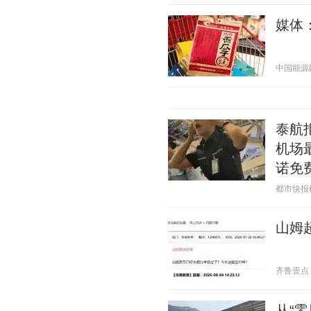
媒体
中国能源网 2
泰航
机场
诺免
都市快报橙柿
山姆
齐鲁壹点 20
从“