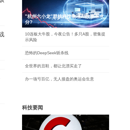
"杭州六小龙"群核科技物理AI故事有水
分?
战
10连板大牛股，今夜公告！多只A股，密集提
示风险
恐怖的DeepSeek斩杀线
全世界的丑鞋，都让北漂买走了
事
办一场亏百亿，无人接盘的奥运会生意
科技要闻