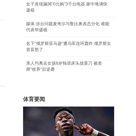
女子发现漏洞"0元购"3千台电器 家中堆满快
递箱
媒体:涉台问题麦考尔与鲁比奥表态分化 谁能
代表华盛顿
名下"俄罗斯亚马逊"遭乌军连环轰炸 俄罗斯女
首富怒了
亲人均离去女孩8岁独居床头放菜刀 被老
师"收养"后逆袭
体育要闻