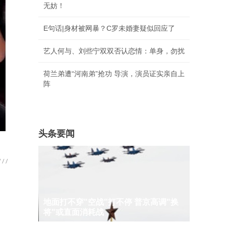
无妨！
E句话|身材被网暴？C罗未婚妻疑似回应了
艺人何与、刘些宁双双否认恋情：单身，勿扰
荷兰弟遭“河南弟”抢功 导演，演员证实亲自上
阵
头条要闻
地面打不穿"空战"打不停 普京高调"换
将"或直面消耗战