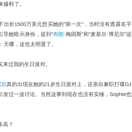
出来爆料了。
下出价1500万美元想买她的"第一次"，当时没有透露名字
引导她暗示身份，提到"
布朗
·梅因斯"和"麦基尔·博尼尔"
应是：天哪，这也太明显了。
实来过我的生日派对。
尼尔
真的出现在她的21岁生日派对上，还亲自兼职打碟DJ
发过一波讨论。当然这事到现在也没有实锤，Sophie也
多高？