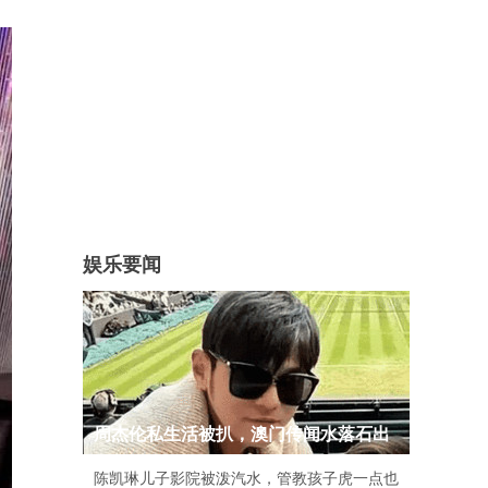
娱乐要闻
周杰伦私生活被扒，澳门传闻水落石出
陈凯琳儿子影院被泼汽水，管教孩子虎一点也