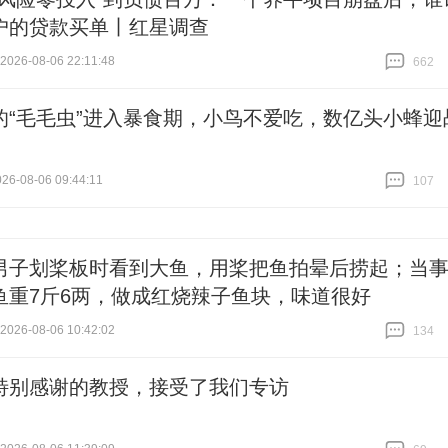
户的贷款买单丨红星调查
26-08-06 22:11:48
662
跟贴
662
的“毛毛虫”进入暴食期，小鸟不爱吃，数亿头小蜂迎
6-08-06 09:44:11
107
跟贴
107
男子划桨板时看到大鱼，用桨把鱼拍晕后捞起；当
鱼重7斤6两，做成红烧辣子鱼块，味道很好
26-08-06 10:42:02
134
跟贴
134
特别感谢的教授，接受了我们专访