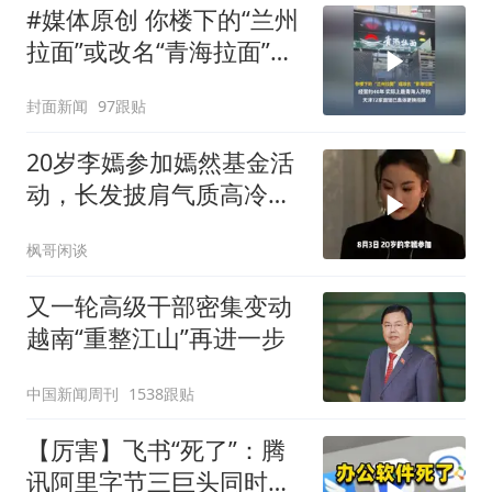
#媒体原创 你楼下的“兰州
拉面”或改名“青海拉面”，
经营约40年，实际上是青
封面新闻
97跟贴
海人开的，天津72家面馆
已集体更换招牌
20岁李嫣参加嫣然基金活
动，长发披肩气质高冷，
很像年轻时候的王菲
枫哥闲谈
又一轮高级干部密集变动
越南“重整江山”再进一步
中国新闻周刊
1538跟贴
【厉害】飞书“死了”：腾
讯阿里字节三巨头同时掀