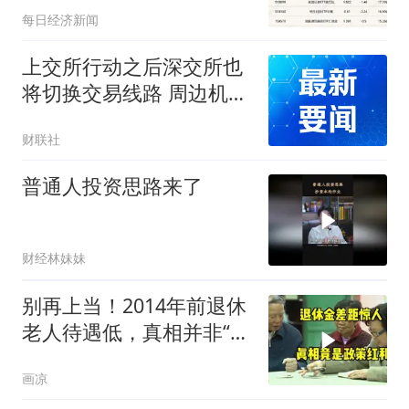
每日经济新闻
元，煤炭ETF（515220）
半日涨幅达3.32%
上交所行动之后深交所也
将切换交易线路 周边机房
已“供应紧张”
财联社
普通人投资思路来了
财经林妹妹
别再上当！2014年前退休
老人待遇低，真相并非“历
史原因”
画凉