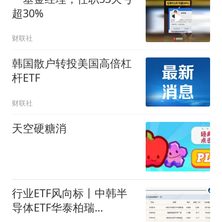
（159830）成交额超1亿
超30%
元
财联社
韩国散户转投美国高倍杠
杆ETF
财联社
天空硬糖消
行业ETF风向标丨中韩半
导体ETF华泰柏瑞
（513310）成交超百亿