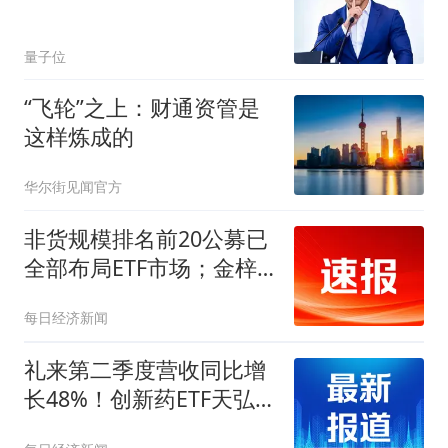
量子位
“飞轮”之上：财通资管是
这样炼成的
华尔街见闻官方
非货规模排名前20公募已
全部布局ETF市场；金梓
才最新调仓动态曝光
每日经济新闻
礼来第二季度营收同比增
长48%！创新药ETF天弘
（517380）标的指数盘中