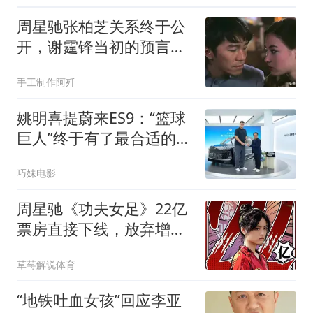
周星驰张柏芝关系终于公
开，谢霆锋当初的预言成
真了
手工制作阿歼
姚明喜提蔚来ES9：“篮球
巨人”终于有了最合适的座
驾！
巧妹电影
周星驰《功夫女足》22亿
票房直接下线，放弃增
收，背后布局藏野心
草莓解说体育
“地铁吐血女孩”回应李亚