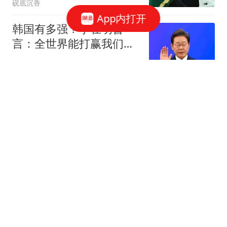
砚底沉香
App内打开
韩国有多强？李在明曾
言：全世界能打赢我们的
国家，只有4个!
新一说史
媒体：美国制裁中国的帮
凶 挨了中方一记重拳
补壹刀
特朗普疑因伊朗战事弹药
短缺对赫格塞思发火 白宫
否认
扬子晚报