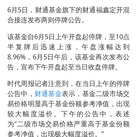
媒体：对美制裁中国的帮凶不必客气
6月5日，财通基金旗下的财通福鑫定开混
如何把百年大党建设得更加坚强有力
合接连发布两则停牌公告。
日本籍女网红在韩直播时自杀身亡
李亚鹏向地铁吐血女孩捐99999元
该基金自6月5日上午开盘起停牌，至10点
半复牌后迅速上涨，午盘涨幅达到
余承东口误将24999元电脑报成2499
8.96%，6月5日午后，该基金再次发布公
总书记关心百姓身边这些民生大事
告，宣布下午开盘起至当日收盘停牌。
时代周报记者注意到，在当日上午的停牌
公告中，
财通基金
表示，基金二级市场交
易价格明显高于基金份额参考净值，出现
较大幅度溢价。下午的公告中，表述
为“二级市场交易价格严重高于基金份额
参考净值，出现极大幅度溢价。”