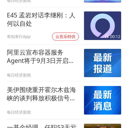
每日经济新闻
跌近1%，规模突破23亿再
创新高
E45 孟岩对话李继刚：人
何以自处
00:12
有知有行App
云音乐特供
阿里云宣布容器服务
Agent将于9月3日开启商
业化收费！软件ETF天弘
每日经济新闻
（159035）盘中净申购达
4000万份为深市同标的第
美伊围绕重开霍尔木兹海
一
峡的谈判释放积极信号！
现货黄金突破4300美元/
每日经济新闻
盎司关口，深市同标的规
模最大的金ETF天弘
一基金经理，任职53天亏