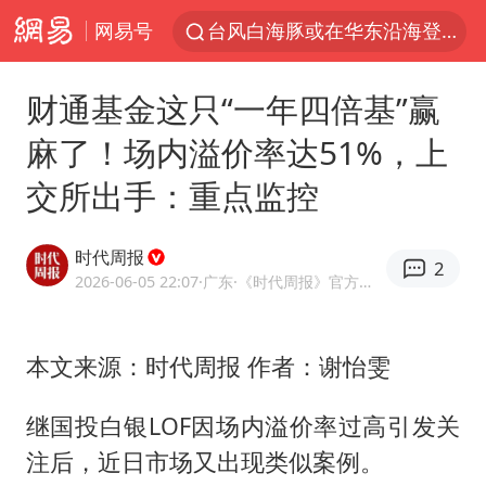
网易号
台风白海豚或在华东沿海登陆
38岁山东财大教授刘海明逝世
财通基金这只“一年四倍基”赢
41岁女子为鼓励女儿考上985研究生
麻了！场内溢价率达51%，上
美国退回1000亿美元关税
交所出手：重点监控
24小时不关空调 电费反而更低？
弹药库存告急 美军补货难
时代周报
2
河南试行周五下午弹性离岗
2026-06-05 22:07
·广东
·《时代周报》官方网易号
银行午休1.5小时 留个窗口行不行
要给全体职工“应休尽休”的底气
本文来源：时代周报 作者：谢怡雯
“天津之眼”摩天轮附近2人落水
继国投白银LOF因场内溢价率过高引发关
儿科医生漏诊获刑：我认错但不能认罪
注后，近日市场又出现类似案例。