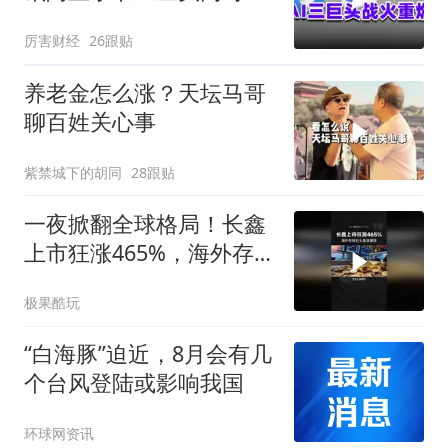
了软件的桌子
厉害财经
26跟贴
养老金怎么涨？天坛马哥
聊百姓关心事
紫禁城下的胡同
28跟贴
一夜掀翻全球格局！长鑫
上市狂涨465%，海外存储
巨头集体暴跌
极果酷玩
“白海豚”迫近，8月会有几
个台风登陆或影响我国
环球网资讯