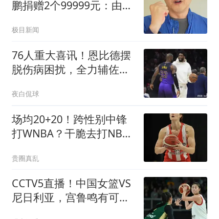
鹏捐赠2个99999元：由衷
感谢，将用来筹备“病友之
极目新闻
家”奔海之旅，计划去青岛
76人重大喜讯！恩比德摆
脱伤病困扰，全力辅佐詹
姆斯冲击总冠军
夜白侃球
场均20+20！跨性别中锋
打WNBA？干脆去打NBA
吧 ！
贵圈真乱
CCTV5直播！中国女篮VS
尼日利亚，宫鲁鸣有可能
做出以下四个改变