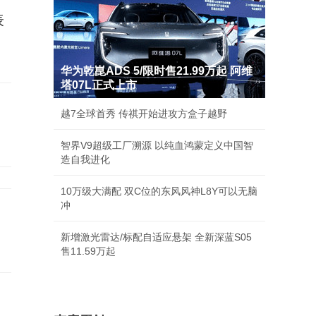
表
华为乾崑ADS 5/限时售21.99万起 阿维
塔07L正式上市
越7全球首秀 传祺开始进攻方盒子越野
智界V9超级工厂溯源 以纯血鸿蒙定义中国智
造自我进化
10万级大满配 双C位的东风风神L8Y可以无脑
冲
新增激光雷达/标配自适应悬架 全新深蓝S05
售11.59万起