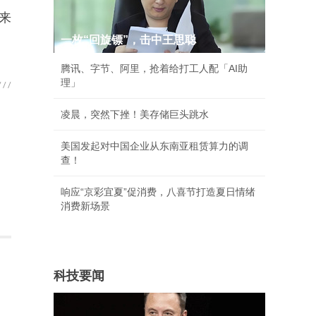
来
一枚“回旋镖”，击中王思聪
腾讯、字节、阿里，抢着给打工人配「AI助
理」
凌晨，突然下挫！美存储巨头跳水
美国发起对中国企业从东南亚租赁算力的调
查！
响应“京彩宜夏”促消费，八喜节打造夏日情绪
消费新场景
科技要闻