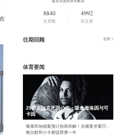
最具深度的体育解读
8840
4992
在
文章数
关注度
往期回顾
全部
体育要闻
29岁克拉克死因公布：吸食海洛因与可
卡因
曝莱昂纳德案预计协商和解！名嘴要求重罚：
鲍尔默和小卡都该禁赛一年