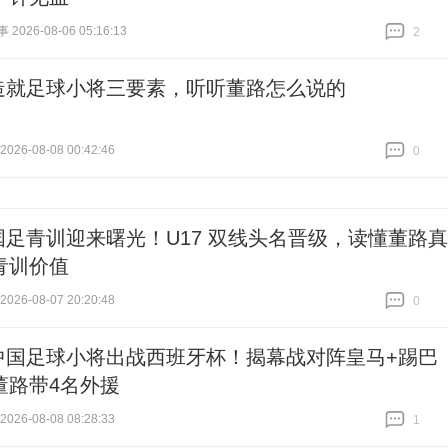
026-08-06 05:16:13
2
跟贴
2
造就足球小将三要素，听听董路怎么说的
26-08-08 00:42:46
0
跟贴
0
国足青训迎来曙光！U17 双线头名晋级，读懂董路真
青训价值
26-08-07 20:20:48
0
跟贴
0
中国足球小将出战西班牙杯！揭幕战对阵皇马+踢巴
董路带4名外援
26-08-08 08:28:33
1
跟贴
1