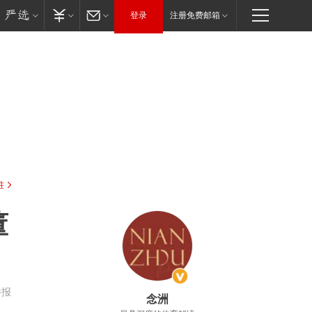
登录
注册免费邮箱
驻
董
举报
念洲