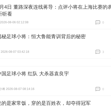
8月4日 董路深夜连线蒋导：点评小将在上海比赛的
听听看
26-08-06 02:12:08
0
跟贴
0
揭秘足球小将：恒大鲁能青训背后的秘密
026-08-07 03:42:18
3
跟贴
3
中国足球小将 红队 大杀器袁良宇
 2026-08-07 08:14:16
0
跟贴
0
吃的是家常饭，穿的是百姓衣，却夺得冠军