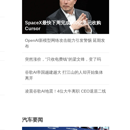
SpaceX最快下周完成600亿美元收购
Cursor
OpenAI新模型网络攻击能力引发警惕 延期发
布
突然涨价，"只收电费钱"的梁文锋，变了吗
谷歌AI帝国越建越大 打江山的人却开始集体
离开
凌晨谷歌AI地震！4位大牛离职 CEO退居二线
汽车要闻