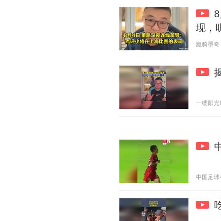
现，
魔骑墨奇 20
一缕阳光f 2
中国足球小将