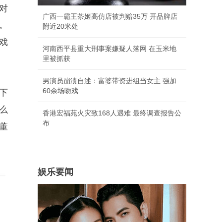
对
广西一霸王茶姬高仿店被判赔35万 开品牌店
。
附近20米处
戏
河南西平县重大刑事案嫌疑人落网 在玉米地
里被抓获
男演员崩溃自述：富婆带资进组当女主 强加
60余场吻戏
下
么
香港宏福苑火灾致168人遇难 最终调查报告公
布
董
娱乐要闻