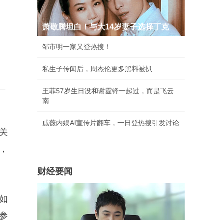
萧敬腾坦白！与大14岁妻子选择丁克
邹市明一家又登热搜！
私生子传闻后，周杰伦更多黑料被扒
王菲57岁生日没和谢霆锋一起过，而是飞云
南
戚薇内娱AI宣传片翻车，一日登热搜引发讨论
关
，
财经要闻
如
参