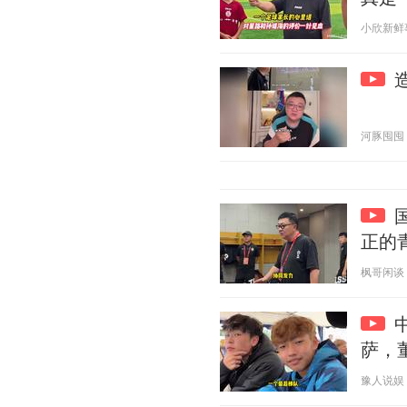
小欣新鲜事 2
河豚囤囤 20
正的
枫哥闲谈 20
萨，
豫人说娱 20