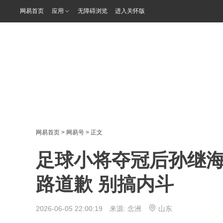
网易首页
应用
无障碍浏览
进入关怀版
网易首页
>
网易号
> 正文
足球小将夺冠后孙继
路道歉 别搞内斗
2026-06-05 22:00:19 来源:
念洲
山东