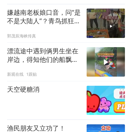
嫌越南老板娘口音，问“是
不是大陆人”？青鸟抓狂照
出谁的伪善
郭茂辰海峡传真
漂流途中遇到俩男生坐在
岸边，得知他们的船飘走
后，女生笑得停不下来
新观在线
1跟贴
天空硬糖消
渔民朋友又立功了！