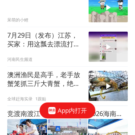
呆萌的小鲤
7月29日（发布）江苏，
买家：用这瓢去漂流打水
仗包赢吗？卖家使出浑身
河南民生频道
的劲：展示！
澳洲渔民是高手，老手放
蟹笼抓三斤大青蟹，绝对
不能错过！
全球赶海实录
1跟贴
App内打开
竞渡南渡江 龙舟扬奋进——2026海南自贸港乡村龙舟大赛澄迈分站赛开赛