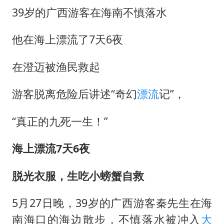
几元成本的AI广告导致千万市值蒸发
39岁的广西游客在海南不慎落水
茅台部分直营店飞天茅台提价
他在海上漂流了7天6夜
酒店回应车内过夜被收150元
商场现钱学森巨幅海报 负责人回应
在澄迈被渔民救起
杭州全市有序停课
游客脱离危险后讲述“奇幻
漂流
记”，
乐享全民健身 共筑健康中国
“真正的九死一生！”
海上漂流7天6夜
脱光衣服，生吃
小螃蟹
自救
5月27日晚，39岁的广西游客秦先生在海
南海口的海边散步，不慎落水被冲入
大