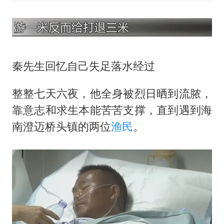
秦先生回忆自己失足落水经过
整整七天六夜，他全身被烈日晒到流脓，
靠意志和求生本能苦苦支撑，直到遇到海
南澄迈桥头镇的两位
渔民
。