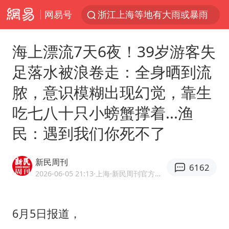
网易号
浙江上海等地有大雨或暴雨
新疆优化调整景区内自驾服务费
海上漂流7天6夜！39岁游客失
微信又有新功能，你可以“撤回”你的撤回了！
足落水被浪卷走：全身晒到流
“新疆的交警怎么个个像我妈”
脓，意识模糊出现幻觉，靠生
情侣平潭拍日出坠崖1死1伤
吃七八十只小螃蟹撑着...渔
上四休三，但降薪1000元，你接受吗？
民：遇到我们你死不了
西湖突现狂风暴雨 游客瞬间被浇透
台当局重金为“台独”织“皇帝新衣”
新民周刊
6162
白海豚将正面袭击贯穿浙江
2026-06-05 21:13
·上海
·新民周刊官方网易号
《欢迎来龙餐馆》口碑
郑丽文：台湾从来没有“独立”过
6月5日报道，