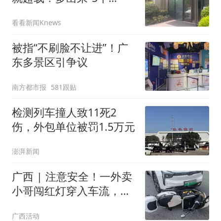
人”是？
看看新闻Knews
被指“不刷脸不让进”！广
东多景区引争议
南方都市报
581跟贴
检测列车撞人致11死2
伤，外包单位被罚1.5万元
澎湃新闻
广西 | 注意安全！一外卖
小哥闯红灯穿入车流，结
果被汽车撞飞受伤！
广西活动