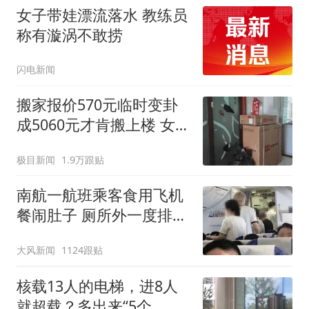
女子带娃漂流落水 教练员
称有漩涡不敢捞
闪电新闻
搬家报价570元临时变卦
成5060元才肯搬上楼 女子
傻眼
极目新闻
1.9万跟贴
南航一航班乘客食用飞机
餐闹肚子 厕所外一度排长
队
大风新闻
1124跟贴
核载13人的电梯，进8人
就超载？多出来“5个