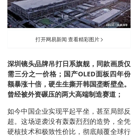
《龙餐馆》 冲奖
武契奇会见泽连斯基有何意图
笔试第一被劝弃考涉事副校长被撤职
奋力开创中国式现代化建设新局面
打开网易新闻 查看精彩图片
深圳镜头品牌吊打日系旗舰，同款画质仅
需三分之一价格；国产OLED面板四年份
额暴涨十倍，硬生生撕开韩国垄断壁垒。
曾经被外资碾压的两大高端制造赛道；
如今中国企业实现平起平坐，甚至局部反
超。这场逆袭没有轰轰烈烈的造势，全凭
硬核技术和极致性价比，彻底颠覆全球行