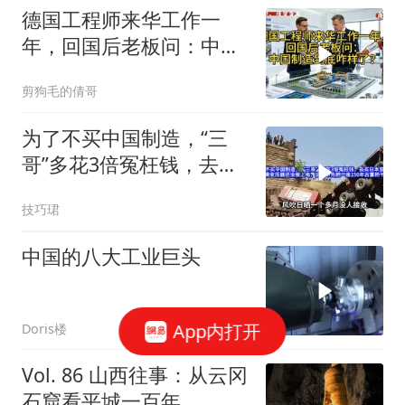
德国工程师来华工作一
年，回国后老板问：中国
制造到底咋样了？
剪狗毛的倩哥
为了不买中国制造，“三
哥”多花3倍冤枉钱，去买
日本变压器？结果变压器
技巧珺
还没接上电，运输中先把
一座150年古董桥干塌了
中国的八大工业巨头
App内打开
Doris楼
Vol. 86 山西往事：从云冈
石窟看平城一百年