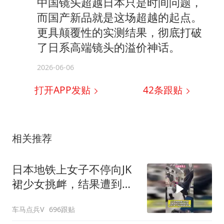
中国镜头超越日本只是时间问题，
而国产新品就是这场超越的起点。
更具颠覆性的实测结果，彻底打破
了日系高端镜头的溢价神话。
2026-06-06
打开APP发贴
42
条跟贴
相关推荐
日本地铁上女子不停向JK
裙少女挑衅，结果遭到对
方狠狠反击
车马点兵V
696跟贴