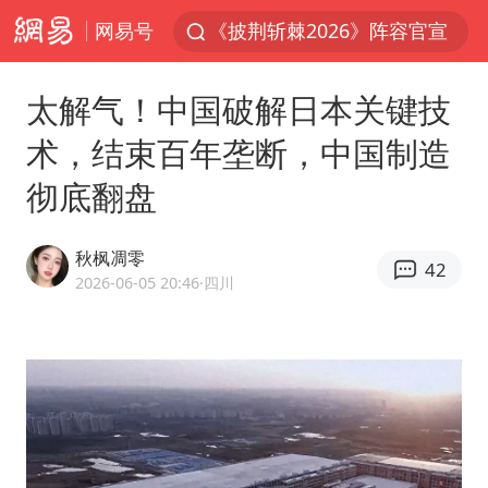
网易号
白海豚北上或致京津冀暴雨
国足U17与阿森纳决赛取消 并列冠军
太解气！中国破解日本关键技
上海有出现龙卷潜势
术，结束百年垄断，中国制造
王艺迪无缘横滨赛决赛
彻底翻盘
上门女婿出轨女邻居多年被判重婚罪
女子发现前夫婚内与第三者育子
秋枫凋零
42
王艺迪2-4不敌张本美和止步4强
2026-06-05 20:46
·四川
以军士兵把枪口对准中国记者
2025年小学教师减少13.19万
韩军前线部队连曝丑闻
上海大部迎大暴雨