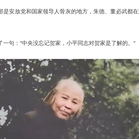
那是安放党和国家领导人骨灰的地方，朱德、
董必武
都在
了一句："中央没忘记贺家，小平同志对贺家是了解的。"