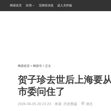
网易首页
应用
无障碍浏览
进入关怀版
网易首页
>
网易号
> 正文
贺子珍去世后上海要
市委问住了
2026-06-05 20:23:23 来源:
历史图鉴
湖北