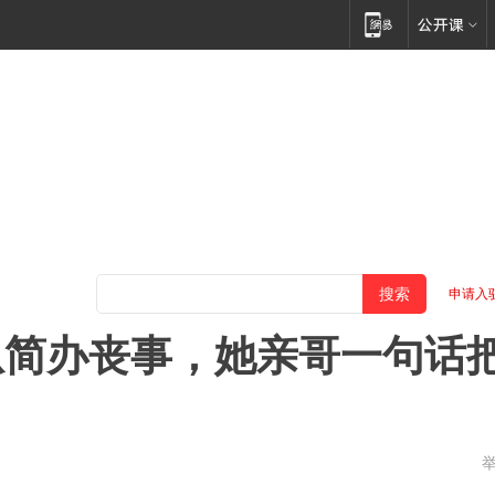
申请入
从简办丧事，她亲哥一句话