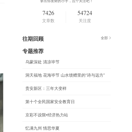
拿出你发财的小手，点个关注吧！
7426
54724
文章数
关注度
往期回顾
全部
专题推荐
乌蒙深处 清凉毕节
洞天福地 花海毕节 山水馈赠里的“诗与远方”
贵安新区：三年大变样
第十个全民国家安全教育日
京彩不设限•经济热力站
忆满九州 情思华夏