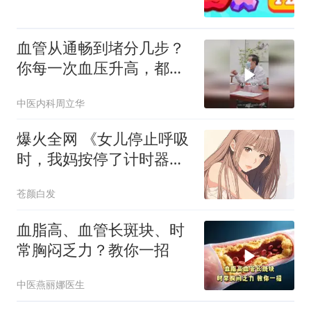
血管从通畅到堵分几步？
你每一次血压升高，都是
在对抗熵增
中医内科周立华
爆火全网 《女儿停止呼吸
时，我妈按停了计时器》
闻岑周既明
苍颜白发
血脂高、血管长斑块、时
常胸闷乏力？教你一招
中医燕丽娜医生