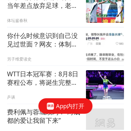
当年差点放弃足球，老爹
一句话成就了他
体坛鉴春秋
你什么时候意识到自己没
见过世面？网友：体制
内，不知道水牌是啥
另子维爱读史
WTT日本冠军赛：8月8日
赛程公布，将诞生完整版
单打4强名单
乒谈
App内打开
费利佩与蓉城续约：“对成
都的爱让我留下来”