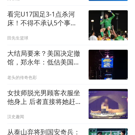
看完U17国足3‑1点杀河
床！不得不承认5个事
实，决赛再战阿森纳！
田先生篮球
大结局要来？美国决定撤
馆，郑永年：低估美国可
能是一个致命错误
老头的传奇色彩
女技师脱光男顾客衣服坐
他身上 后者直接将她赶了
下去
汉史趣闻
从泰山弃将到国安奇兵：