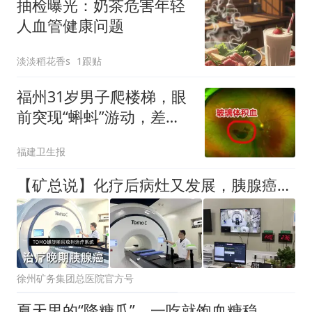
抽检曝光：奶茶危害年轻
人血管健康问题
淡淡稻花香s
1跟贴
福州31岁男子爬楼梯，眼
前突现“蝌蚪”游动，差点
瞎了！医生：这类人千万
福建卫生报
要注意
【矿总说】化疗后病灶又发展，胰腺癌晚期如何自救
徐州矿务集团总医院官方号
夏天里的“降糖瓜”，一吃就饱血糖稳，糖尿病人可以敞开吃！