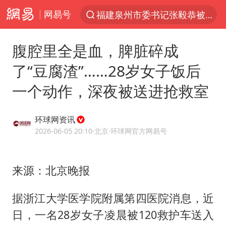
福建泉州市委书记张毅恭被查
网易号
“电影+”如何激发千亿级消费新活力？
全球首个长时储能一体化产业园量产
腹腔里全是血，脾脏碎成
台风白海豚已进入24小时警戒线
了“豆腐渣”……28岁女子饭后
“秋天的第一杯奶茶”6岁了
一个动作，深夜被送进抢救室
上海：台风白海豚或将带来龙卷风
环球网资讯
四川宜宾市高县4.9级地震致1人死亡
2026-06-05 20:10
·北京
·环球网官方网易号
38岁演员求职万岁山NPC成功
国乒男单横滨冠军赛全军覆没
来源：北京晚报
胡彦斌获《歌手2026》歌王
据浙江大学医学院附属第四医院消息，近
U17国足三连胜晋级明日之星半决赛
日，一名28岁女子凌晨被120救护车送入
胜宏科技：股票交易异常波动