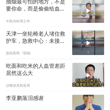
抽烟最可怕的地方，不是
要你命，而是偷偷给血管
添堵
中医内科周立华
天津一坐轮椅老人堵住救
护车，急救中心：未接到
相关投诉正在调查
荔枝新闻
7跟贴
吃面和吃米的人血管差距
居然这么大
沙雕道具制造局
李亚鹏落泪感谢