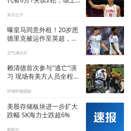
存在感只剩秀颜值？
弄月公子
曝皇马同意外租！20岁恩
德里克被运作至英超，阿
森纳或成下家
元气满分吖
赖清德首次参与"逃亡"演
习 现场有美方人员全程观
察
环球时报国际
美股存储板块进一步扩大
跌幅 SK海力士跌超6%
财联社