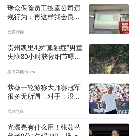
瑞众保险员工披露公司违
规行为：再这样我会良心
不安
大风新闻
贵州凯里4岁“孤独症”男童
失联80小时获救细节曝
光：疑吃泥土续命；有骗
看看新闻Knews
子谎称找到男童让家属转
5000元，已被行拘
紫薇一轮游称大师赛冠军
很多无所谓，对手：没辛
卡，人人都有机会
网球之家
光漂亮有什么用！张茹替
代者0分1失误2犯，场上