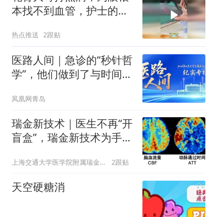
本找不到血管，护士的操
作太厉害！
热点推送
2跟贴
医路人间｜急诊的“秒针哲
学”，他们做到了与时间赛
跑
凤凰网青岛
瑞金新技术｜医生不再“开
盲盒”，瑞金新技术为手术
指路
上海交通大学医学院附属瑞金医院
2跟贴
天空硬糖消