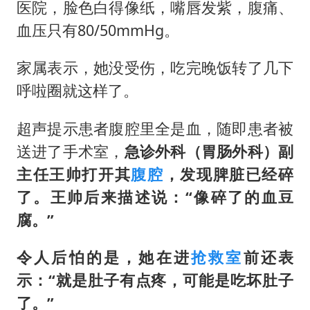
医院，脸色白得像纸，嘴唇发紫，腹痛、
中巨芯：上半年归母净利润1405.77万元
血压只有80/50mmHg。
名创优品回应女子吐槽内裤质量差
家属表示，她没受伤，吃完晚饭转了几下
日本试射“战斧”导弹，国防部回应
呼啦圈就这样了。
美股存储板块集体大跌
百花奖开幕式
超声提示患者腹腔里全是血，随即患者被
送进了手术室，
急诊外科（胃肠外科）副
东航：国内客票提前14天免费退改
主任王帅打开其
腹腔
，发现脾脏已经碎
夯实基础开新局
了。王帅后来描述说：“像碎了的血豆
腐。”
令人后怕的是，她在进
抢救室
前还表
示：“就是肚子有点疼，可能是吃坏肚子
了。”