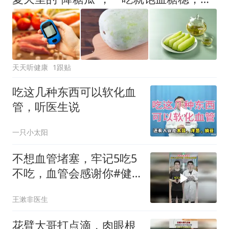
天天听健康
1跟贴
吃这几种东西可以软化血
管，听医生说
一只小太阳
不想血管堵塞，牢记5吃5
不吃，血管会感谢你#健
康跃动计划
王漱非医生
花臂大哥打点滴，肉眼根