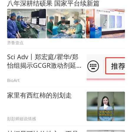
八年深耕结硕果 国家平台续新篇
齐鲁壹点
Sci Adv丨郑宏庭/瞿华/郑
怡组揭示GCGR激动剂延
缓糖尿病肾病进展的机制
BioArt
家里有西红柿的别划走
彭彭师姐说情感