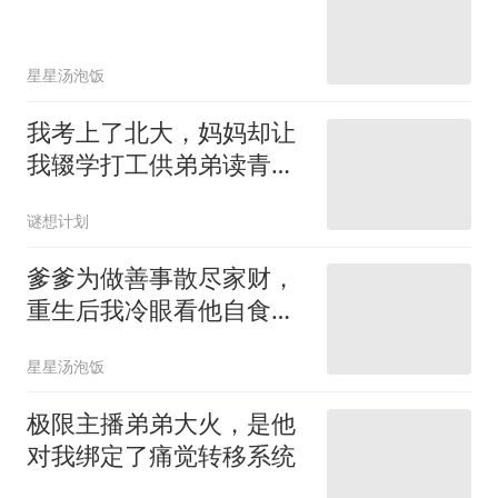
星星汤泡饭
我考上了北大，妈妈却让
我辍学打工供弟弟读青
鸟？
谜想计划
爹爹为做善事散尽家财，
重生后我冷眼看他自食恶
果
星星汤泡饭
极限主播弟弟大火，是他
对我绑定了痛觉转移系统