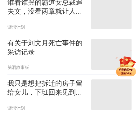
谁看谁哭的霸道女总裁追
夫文，没看两章就让人破
防了！
谜想计划
有关于刘文月死亡事件的
采访记录
分享单篇
佣金3元
分享购买VIP
佣金14元
脑洞故事板
分享单篇
佣金3元
我只是想把拆迁的房子留
给女儿，下班回来见到的
就是女儿的尸体
谜想计划