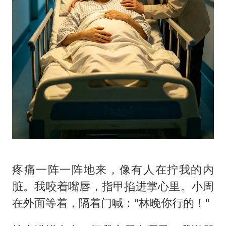
疼痛一阵一阵地来，像有人在拧我的内
脏。我咬着嘴唇，指甲掐进掌心里。小周
在外面等着，隔着门喊："林晚你行的！"