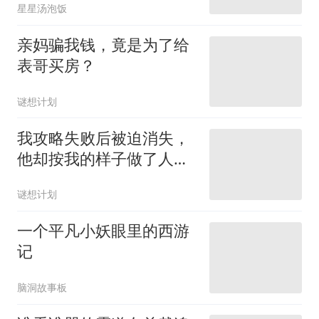
星星汤泡饭
亲妈骗我钱，竟是为了给
表哥买房？
谜想计划
我攻略失败后被迫消失，
他却按我的样子做了人
偶，喊她老婆
谜想计划
一个平凡小妖眼里的西游
记
脑洞故事板