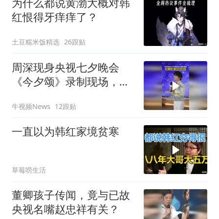
为什么都说黄渤大概对韩
红恨得牙痒痒了？
土豆糯米饭精选
26跟贴
周深现身央视七夕晚会
《今夕颂》录制现场，全
开麦演唱、高温下反复打
牛视频News
12跟贴
磨舞台
一直以为韩红家境贫寒
草莓唠生活
董卿孩子传闻，竟与已故
央视名嘴赵忠祥有关？