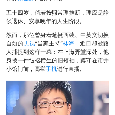
五十四岁，倘若按照常理推断，理应是静
候退休、安享晚年的人生阶段。
然而，那位曾身着笔挺西装、中英文切换
自如的
央视
“当家主持”
林海
，近日却被路
人捕捉到这样一幕：在上海弄堂深处，他
身披一件皱褶横生的旧短袖，蹲守在市井
小馆门前，高举
手机
进行直播。