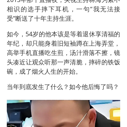
船舶避风项目停工 多地全力防台风
相识的选手摔下耳机，一句“我无法接
粉笔发布“自曝式”公开信
受”断送了十年主持生涯。
现代版摸金校尉落网查获400多枚古币
哈尔滨暴雨饭店门挡积水
如今，54岁的他本该是等着退休享清福的
年纪，却只能身着旧短袖蹲在上海弄堂，
服务实体经济 财政金融打出组合拳
高举手机直播吃生煎，汤汁滑落不擦，镜
男子结婚8年发现3个女儿均非亲生
头凑近让观众听那一声清脆，摔碎的铁饭
奋进开新局 实干挑大梁
碗，成了烟火人生的开始。
当年到底发生了什么？如今他后悔了吗？