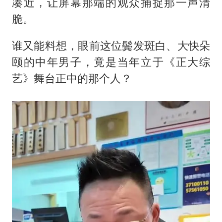
凑近，让屏幕那端的观众捕捉那一声清
脆。
谁又能料想，眼前这位鬓发斑白、大快朵
颐的中年男子，竟是当年立于《正大综
艺》舞台正中的那个人？