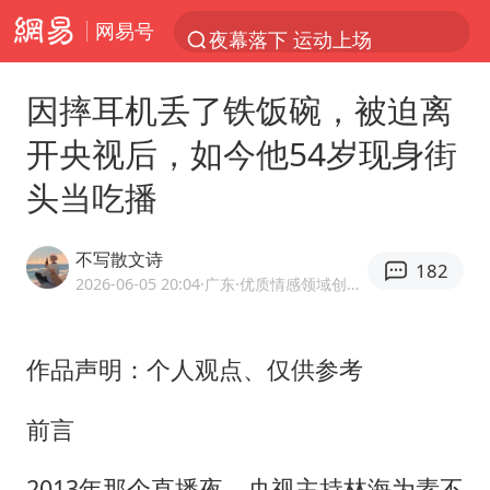
网易号
夜幕落下 运动上场
1岁宝宝碰坏纸巾盒 宝妈被索赔924元
因摔耳机丢了铁饭碗，被迫离
台风白海豚环流面积近似13个浙江
开央视后，如今他54岁现身街
Meta被判支付5.67亿美元
头当吃播
台风白海豚逼近 暴雨大暴雨来袭
47岁妈妈突然产女 26岁女儿：很震惊
不写散文诗
182
OpenAI为免费用户升级GPT-5.6 Luna
2026-06-05 20:04
·广东
·优质情感领域创作者
日本广岛民众举行游行反对政府行径
实探山东最热的“中国蔬菜之乡”
作品声明：个人观点、仅供参考
女子开一天一夜空调后二氧化碳中毒
前言
台风白海豚最新路径研判来了
2013年那个直播夜，央视主持林海为素不