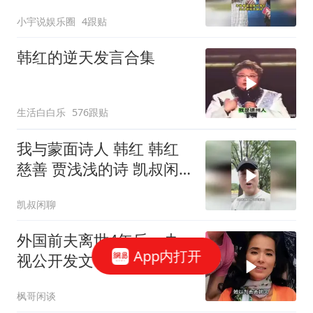
小宇说娱乐圈
4跟贴
韩红的逆天发言合集
生活白白乐
576跟贴
我与蒙面诗人 韩红 韩红
慈善 贾浅浅的诗 凯叔闲
聊
凯叔闲聊
外国前夫离世4年后，央
App内打开
视公开发文，原来韦唯早
给自己留好了退路
枫哥闲谈