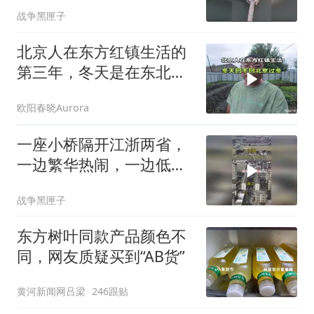
子摆上鱼竿，
战争黑匣子
北京人在东方红镇生活的
第三年，冬天是在东北过
冬还是回北京过冬
欧阳春晓Aurora
一座小桥隔开江浙两省，
一边繁华热闹，一边低调
富庶，
战争黑匣子
东方树叶同款产品颜色不
同，网友质疑买到“AB货”
黄河新闻网吕梁
246跟贴