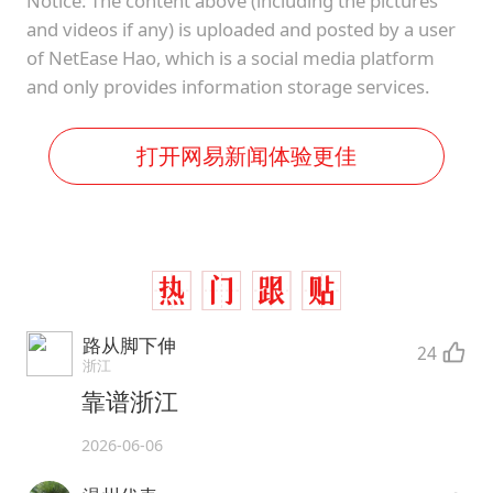
Notice: The content above (including the pictures
and videos if any) is uploaded and posted by a user
of NetEase Hao, which is a social media platform
and only provides information storage services.
打开网易新闻体验更佳
路从脚下伸
24
浙江
靠谱浙江
2026-06-06