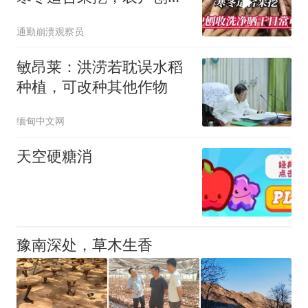
洗净晒干日常可用
通勤崩溃观察员
敏昂莱：洪涝若耽误水稻
种植，可改种其他作物
缅甸中文网
天空硬糖消
豫南深处，草木生香