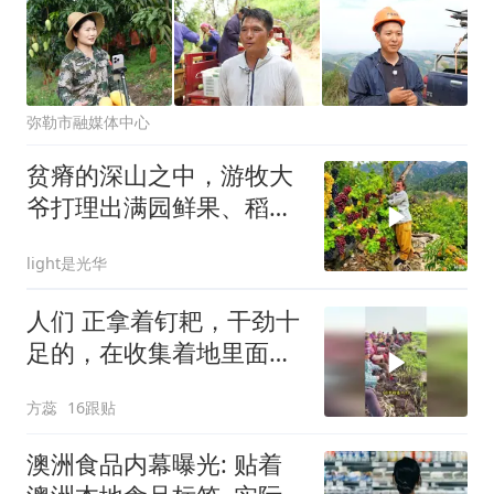
弥勒市融媒体中心
贫瘠的深山之中，游牧大
爷打理出满园鲜果、稻苗
青翠，实在太能干
light是光华
人们 正拿着钉耙，干劲十
足的，在收集着地里面的
植物
方蕊
16跟贴
澳洲食品内幕曝光: 贴着