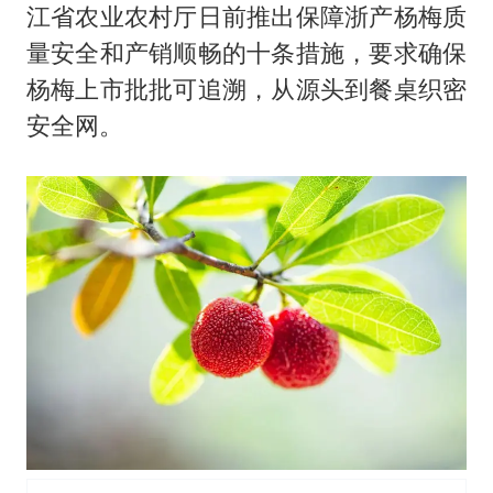
笔试第一被劝弃考涉事副校长被撤职
江省农业农村厅日前推出保障浙产杨梅质
构建更高水平的全民健身公共服务体系
量安全和产销顺畅的十条措施，要求确保
挡“张雪机车”民进党当局怕什么
杨梅上市批批可追溯，从源头到餐桌织密
安全网。
香港高温刷新历史纪录
灌溉水坝被隔成鱼塘 村民投诉20余年
中国第1高楼阻尼器摆动明显
奋力开创中国式现代化建设新局面