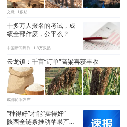
文瞰
1跟贴
十多万人报名的考试，成
绩全部作废，公平么？
中国新闻周刊
1.8万跟贴
云龙镇：千亩“订单”高粱喜获丰收
成都简阳发布
“种得好”才能“卖得好”——
陕西全链条推动苹果产业