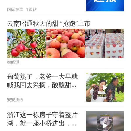
转型升级
国际在线
1跟贴
云南昭通秋天的甜 “抢跑”上市
微昭通
葡萄熟了，老爸一大早就
喊我回去采摘，酸酸甜甜
的都是老父亲的爱
安安折纸
浙江这一栋房子守着整片
湖，就一座小桥进出，院