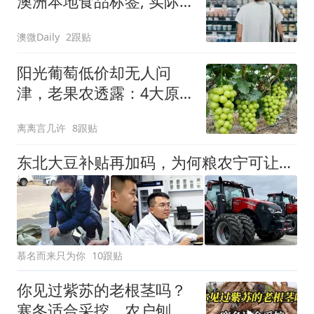
澳洲本地食品标签, 实际
都来自中国！
澳微Daily
2跟贴
阳光葡萄低价却无人问
津，老果农透露：4大原
因让它从高端到谷底
离离言几许
8跟贴
东北大豆补贴再加码，为何粮农宁可让土地闲置，也不卖给压榨厂？
慕名而来只为你
10跟贴
你见过紫苏的老根茎吗？
寒冬适合采挖，农户刨收