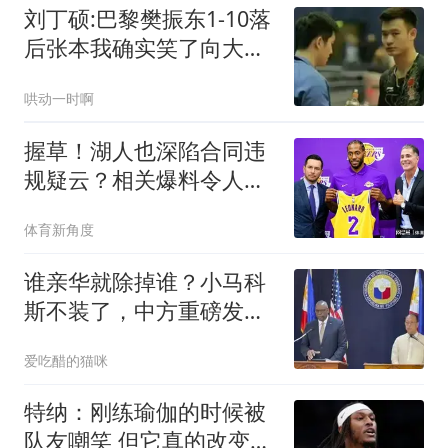
刘丁硕:巴黎樊振东1-10落
后张本我确实笑了向大家
道歉不该这么做
哄动一时啊
握草！湖人也深陷合同违
规疑云？相关爆料令人咋
舌
体育新角度
谁亲华就除掉谁？小马科
斯不装了，中方重磅发
声：得好好治一治
爱吃醋的猫咪
特纳：刚练瑜伽的时候被
队友嘲笑 但它真的改变了