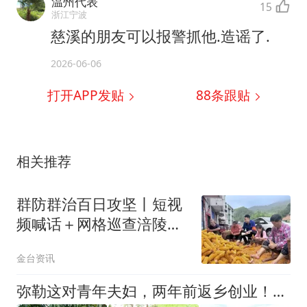
温州代表
15
浙江宁波
慈溪的朋友可以报警抓他.造谣了.
2026-06-06
打开APP发贴
88
条跟贴
相关推荐
群防群治百日攻坚丨短视
频喊话＋网格巡查涪陵新
妙镇风险防控落细落实
金台资讯
弥勒这对青年夫妇，两年前返乡创业！如今怎样了？