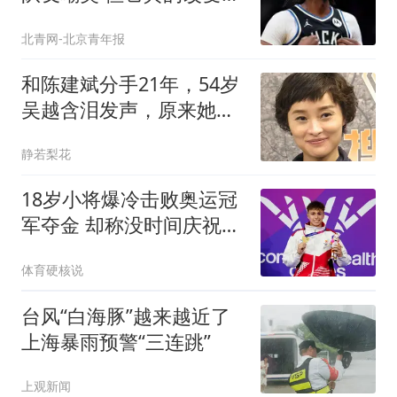
我的职业生涯
北青网-北京青年报
和陈建斌分手21年，54岁
吴越含泪发声，原来她和
黄渤是同类人
静若梨花
18岁小将爆冷击败奥运冠
军夺金 却称没时间庆祝转
战巴黎
体育硬核说
台风“白海豚”越来越近了
上海暴雨预警“三连跳”
上观新闻