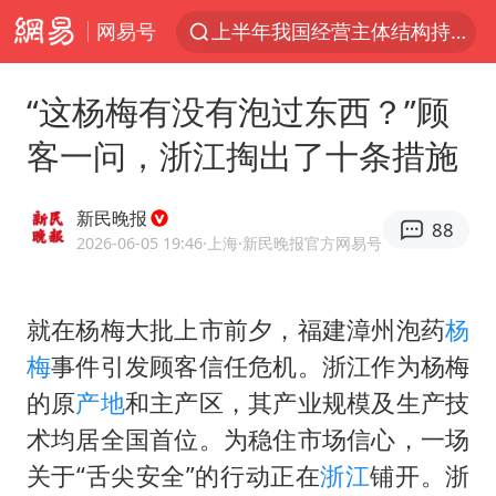
网易号
上半年我国经营主体结构持续优化
白海豚将给京津冀带来大暴雨
“这杨梅有没有泡过东西？”顾
《披荆斩棘2026》阵容官宣
客一问，浙江掏出了十条措施
国足U17与阿森纳决赛取消 并列冠军
2025年小学教师减少13.19万
新民晚报
88
王艺迪2-4不敌张本美和止步4强
2026-06-05 19:46
·上海
·新民晚报官方网易号
以军士兵把枪口对准中国记者
就在杨梅大批上市前夕，福建漳州泡药
杨
上门女婿出轨女邻居多年被判重婚罪
梅
事件引发顾客信任危机。浙江作为杨梅
韩军前线部队连曝丑闻
的原
产地
和主产区，其产业规模及生产技
女子发现前夫婚内与第三者育子
术均居全国首位。为稳住市场信心，一场
《龙餐馆》 冲奖
关于“舌尖安全”的行动正在
浙江
铺开。浙