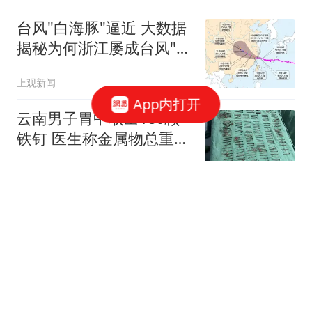
台风"白海豚"逼近 大数据
揭秘为何浙江屡成台风"靶
心"
上观新闻
App内打开
云南男子胃中取出180颗
铁钉 医生称金属物总重超
1公斤
极目新闻
台风“白海豚”来袭，现场
视频公布：浙江大陈岛全
域风力超12级，甲午岩沿
台州交通广播
岸海域风浪肆虐，海面巨
浪汹涌
队长之殇：巴塞罗那对德