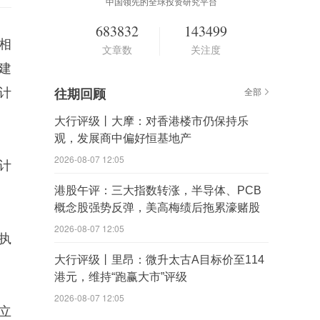
中国领先的全球投资研究平台
683832
143499
等相
文章数
关注度
建
计
往期回顾
全部
大行评级丨大摩：对香港楼市仍保持乐
观，发展商中偏好恒基地产
2026-08-07 12:05
计
港股午评：三大指数转涨，半导体、PCB
概念股强势反弹，美高梅绩后拖累濠赌股
2026-08-07 12:05
执
大行评级丨里昂：微升太古A目标价至114
港元，维持“跑赢大市”评级
2026-08-07 12:05
立