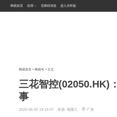
网易首页
应用
无障碍浏览
进入关怀版
网易首页
>
网易号
> 正文
三花智控(02050.H
事
2026-06-05 19:16:07 来源:
格隆汇
广东