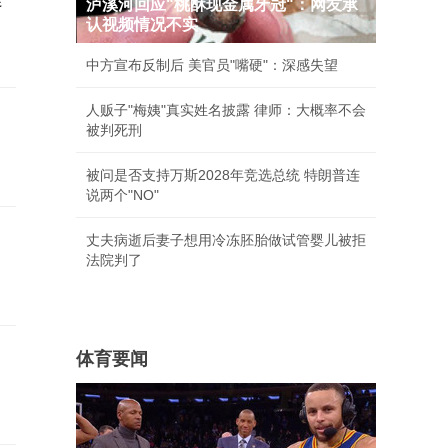
泸溪河回应"桃酥现金属牙冠"：网友承
认视频情况不实
中方宣布反制后 美官员"嘴硬"：深感失望
人贩子"梅姨"真实姓名披露 律师：大概率不会
被判死刑
被问是否支持万斯2028年竞选总统 特朗普连
说两个"NO"
丈夫病逝后妻子想用冷冻胚胎做试管婴儿被拒
法院判了
体育要闻