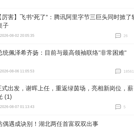
【厉害】飞书“死了”：腾讯阿里字节三巨头同时掀了
桌子
26-08-02 20:05:35
26
跟贴
26
总统佩泽希齐扬：目前与最高领袖联络"非常困难"
26-08-06 11:05:53
18561
跟贴
18561
正式出发，谢晖上任，重返绿茵场，亮相新岗位，薪
 (1)
26-08-07 01:13:43
5
跟贴
5
站偶遇成诀别！湖北两任首富双双出事