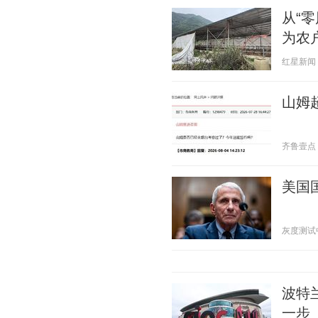
从“
为农
红星新闻 20
山姆
齐鲁壹点 20
美国
灰度测试中 2
波特
一步