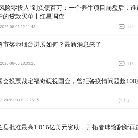
零风险零投入”到负债百万：一个养牛项目崩盘后，谁
户的贷款买单丨红星调查
26-08-06 22:11:48
1791
跟贴
1791
超市落地烟台进展如何？最新消息来了
26-08-06 18:33:25
113
跟贴
113
国会投票裁定福奇藐视国会，曾拒答疫情问题超100
026-08-06 22:25:15
1
跟贴
1
兰县批准最高1.016亿美元资助，开拓者球馆翻新再