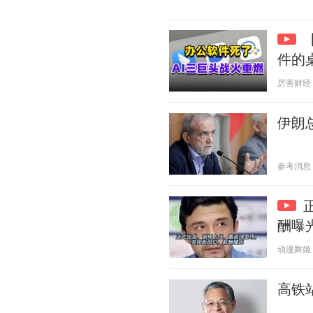
件的
厉害财经 20
伊朗
参考消息 20
酬曝光
动漫舞姬 20
高铁