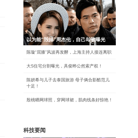
以为能“毁掉”周杰伦，自己却被曝光
陈璇“屈膝”风波再发酵，上海主持人接连离职
大S住宅分割曝光，具俊晔公然索产权！
陈妍希与儿子去泰国旅游 母子俩合影酷范儿
十足！
殷桃晒网球照，穿网球裙，肌肉线条好惊艳！
除
科技要闻