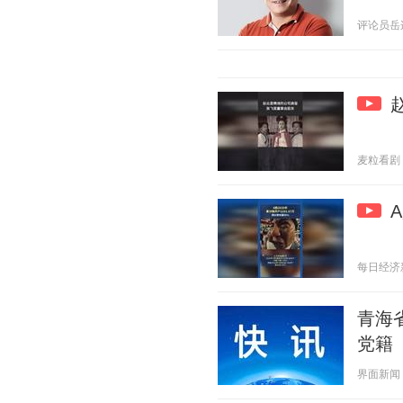
评论员岳连 2
麦粒看剧 20
每日经济新闻
青海
党籍
界面新闻 20