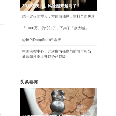
39万亿美元，风险越来越高了！
统一冰火两重天：方便面独撑，饮料全面失速
「1000万」的竹知了，下架了「余大嘴」
恐怖的DeepSeek斩杀线
中国疾控中心：此次疫情强度与前两年相当，
新冠阳性率上升趋势已趋缓
头条要闻
建