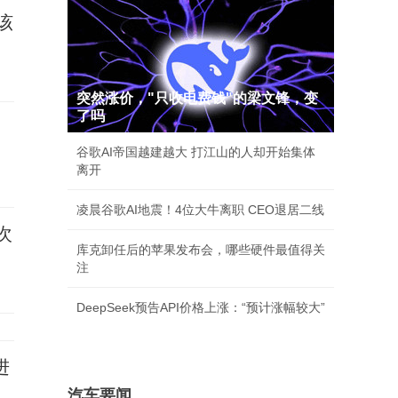
该
突然涨价，"只收电费钱"的梁文锋，变
了吗
谷歌AI帝国越建越大 打江山的人却开始集体
离开
凌晨谷歌AI地震！4位大牛离职 CEO退居二线
次
库克卸任后的苹果发布会，哪些硬件最值得关
注
DeepSeek预告API价格上涨：“预计涨幅较大”
进
汽车要闻