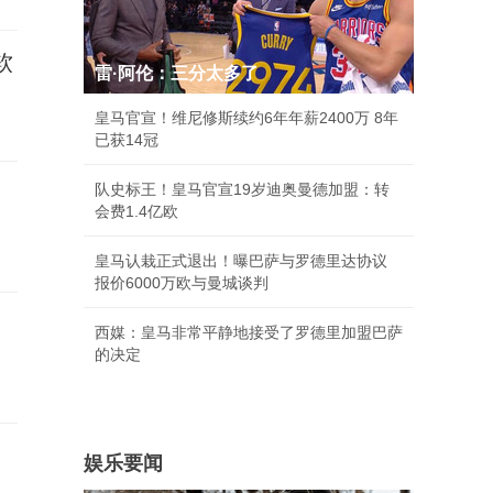
软
雷·阿伦：三分太多了
皇马官宣！维尼修斯续约6年年薪2400万 8年
已获14冠
队史标王！皇马官宣19岁迪奥曼德加盟：转
会费1.4亿欧
皇马认栽正式退出！曝巴萨与罗德里达协议
报价6000万欧与曼城谈判
西媒：皇马非常平静地接受了罗德里加盟巴萨
的决定
娱乐要闻