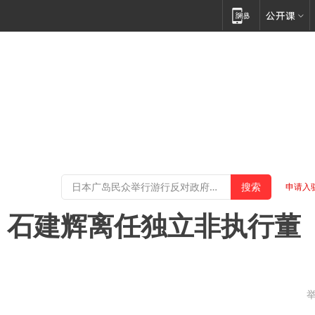
申请入
K)：石建辉离任独立非执行董