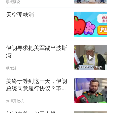
李光满说
天空硬糖消
伊朗寻求把美军踢出波斯
湾
秋之洁
美终于等到这一天，伊朗
总统同意履行协议？革命
卫队急了
刘浶开挖机