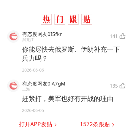
有态度网友0I5fkn
141
黑龙江
你能尽快去俄罗斯、伊朗补充一下
兵力吗？
2026-06-06
有态度网友0iA7gM
135
上海
赶紧打，美军也好有开战的理由
2026-06-05
打开APP发贴
1572
条跟贴