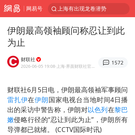
网易号
上海有出现龙卷潜势
上海：5号线16号线浦江线全线停运
伊朗最高领袖顾问称忍让到此
白海豚预计将在浙江苍南到三门一带登陆
为止
今日15时起福州地铁高架区段停运
白海豚将给京津冀带来大暴雨
财联社
1572
王艺迪2-4不敌张本美和止步4强
2026-06-05 19:08
·上海
·界面财联社官方账号
国足U17与阿森纳决赛取消 并列冠军
财联社6月5日电，伊朗最高领袖军事顾问
上门女婿出轨女邻居多年被判重婚罪
雷扎伊
在
伊朗
国家电视台当地时间4日播
《披荆斩棘》阵容官宣
出的采访中警告称，伊朗对
以色列
在
黎巴
王艺迪无缘横滨赛决赛
嫩
侵略行径的“忍让到此为止”，伊朗所有
泰国：高度重视中国游客旅游体验
导弹都已就绪。 (CCTV国际时讯)