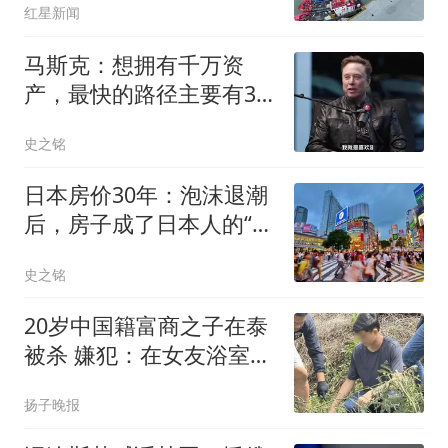
红星新闻
成、以热带风暴级以上强
度登陆我国的台风
马斯克：想拥有千万资
产，最快的路径主要有3
条，选择一个就够了
史之铭
日本房价30年：泡沫退潮
后，房子成了日本人的“集
体心理枷锁”
史之铭
20岁中国籍富商之子在泰
被杀 嫌犯：在女友浴室发
现他
扬子晚报