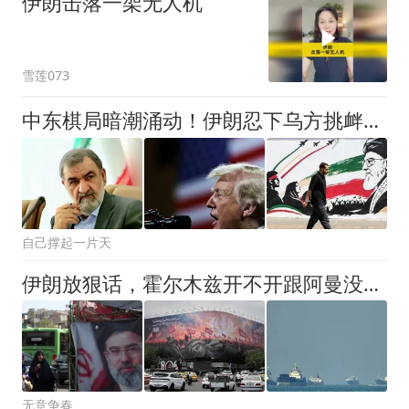
伊朗击落一架无人机
雪莲073
中东棋局暗潮涌动！伊朗忍下乌方挑衅，只为攥紧霍尔木兹命脉？
自己撑起一片天
伊朗放狠话，霍尔木兹开不开跟阿曼没关系，美国得先认错赔钱撤军
无意争春