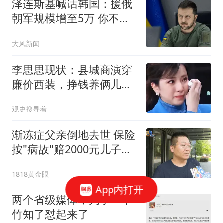
泽连斯基喊话韩国：援俄
朝军规模增至5万 你不担
心吗
大风新闻
李思思现状：县城商演穿
廉价西装，挣钱养俩儿
子，很崇拜圈外老公
观史搜寻着
渐冻症父亲倒地去世 保险
按"病故"赔2000元儿子不
同意
1818黄金眼
App内打开
两个省级媒体，为了一个
竹知了怼起来了