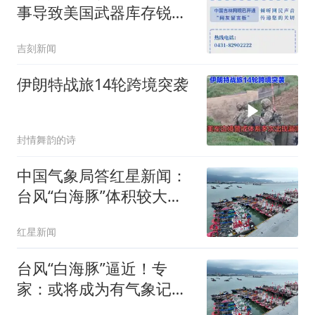
事导致美国武器库存锐
减，美国国防部已要求美
吉刻新闻
军工企业迅速提升武器生
产能力，补充因伊朗战事
伊朗特战旅14轮跨境突袭
极度短缺的弹药
封情舞韵的诗
中国气象局答红星新闻：
台风“白海豚”体积较大，
所以外围环流在登陆前就
红星新闻
开始影响我国沿海
台风“白海豚”逼近！专
家：或将成为有气象记录
以来首个从日界线附近生