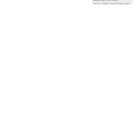
黑企鹅观察
未来7天好运爆棚！这3个
生肖事业开挂、日子顺
心，有你吗？各位朋友大
星座感悟
家好，我是你们的星座情
感博主
搬冰工人旺季月入1.3万元
00后老板：家中负债近两
亿
极目新闻
江苏发布黄色预警！暴
雨、大暴雨要来了！
江苏警方
热搜