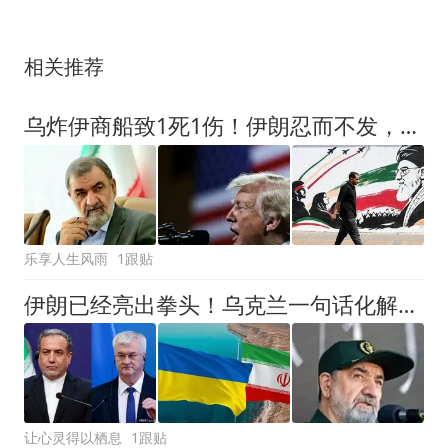
相关推荐
乌炸伊商船致1死1伤！伊朗忍而不发，3处目标导弹随时可覆盖！
乐享人生风雨
1跟贴
伊朗已经亮出拳头！乌克兰一句话化解危机，泽连斯基躲过一劫
让心灵得以栖息
1跟贴