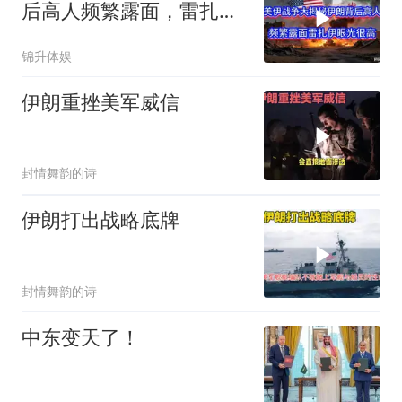
后高人频繁露面，雷扎伊
眼光很高！
锦升体娱
伊朗重挫美军威信
封情舞韵的诗
伊朗打出战略底牌
封情舞韵的诗
中东变天了！