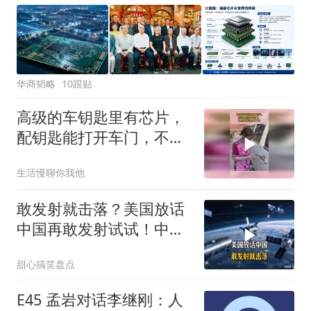
华商韬略
10跟贴
高级的车钥匙里有芯片，
配钥匙能打开车门，不点
火发动机不工作
生活慢聊你我他
敢发射就击落？美国放话
中国再敢发射试试！中方
霸回怒试试
甜心搞笑盘点
E45 孟岩对话李继刚：人