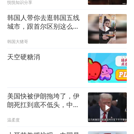
悦悦知识分享
韩国人带你去逛韩国五线
城市，跟首尔区别这么
大？
韩国大猪哥
天空硬糖消
美国快被伊朗拖垮了，伊
朗死扛到底不低头，中国
反而迎来新机遇？
温柔度