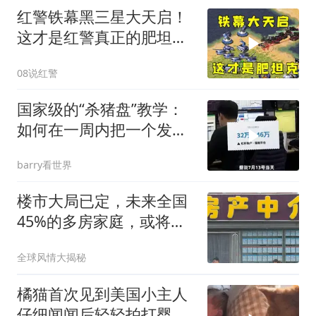
红警铁幕黑三星大天启！
这才是红警真正的肥坦
克！
08说红警
国家级的“杀猪盘”教学：
如何在一周内把一个发达
国家洗劫一空？
barry看世界
楼市大局已定，未来全国
45%的多房家庭，或将迎
来“4大机遇”
全球风情大揭秘
橘猫首次见到美国小主人
仔细闻闻后轻轻拍打婴儿