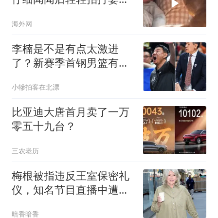
小手
海外网
李楠是不是有点太激进
了？新赛季首钢男篮有点
要破釜沉舟的节奏！
小犙拍客在北漂
比亚迪大唐首月卖了一万
零五十九台？
三农老历
梅根被指违反王室保密礼
仪，知名节目直播中遭主
持人羞辱性痛批
暗香暗香