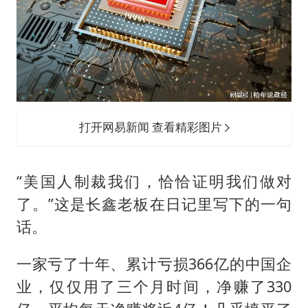
外交部发言人就广岛核爆81周年等答记者问
佛得角门将亮相智利俱乐部主场
首次证实！“胶球”存在
民警发现救助的拾荒老人是逃犯
中方回应是否在太平洋海底开采稀土
打开网易新闻 查看精彩图片
27岁女子成组织卖淫集团主犯被通缉
法国将禁止“未经同意的电话营销”
“美国人制裁我们，恰恰证明我们做对
奋进开新局 实干挑大梁
了。”这是长鑫老板在日记里写下的一句
话。
一家亏了十年、累计亏损366亿的中国企
业，仅仅用了三个月时间，净赚了330