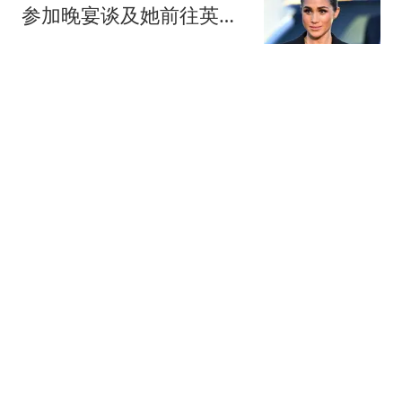
参加晚宴谈及她前往英国
觐见国王的行程
小蒋爱唠嗑
欧盟精准打击中国制造，
考勤社保成生死关，大批
外贸工厂恐遭淘汰
璀璨幻行者
女篮热身赛获央视转播！
中国队决战世界第8：张
子宇领衔韩旭缺席
篮球快餐车
泽连斯基信任榜跌出前
五，扎卢日内和费多罗夫
排前两名