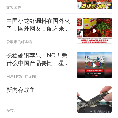
直接泪洒张家界
文客谈史
中国小龙虾调料在国外火
了，国外网友：配方来自
韩国！
爱歌唱的叮当猫
长鑫硬钢苹果：NO！凭
什么中国产品要比三星便
宜！
网易科技态度见闻
新内存战争
爱范儿