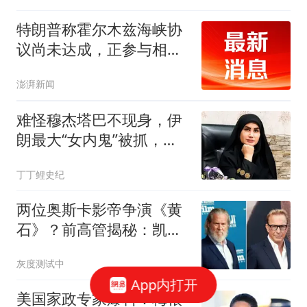
特朗普称霍尔木兹海峡协
议尚未达成，正参与相关
谈判
澎湃新闻
难怪穆杰塔巴不现身，伊
朗最大“女内鬼”被抓，泄
露大量国家机密
丁丁鲤史纪
两位奥斯卡影帝争演《黄
石》？前高管揭秘：凯文·
科斯特纳差点被杰夫·布里
灰度测试中
吉斯取代
App内打开
美国家政专家爆料：梅根