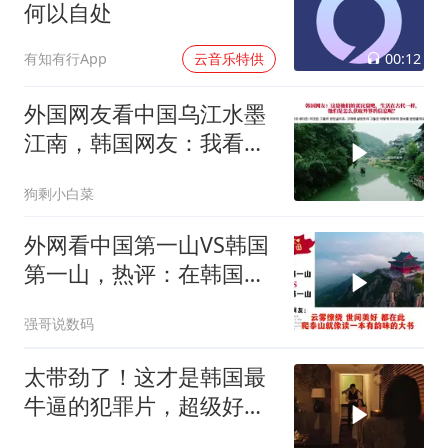
何以自处
00:12
有知有行App
云音乐特供
外国网友看中国乌江水墨
江南，韩国网友：我看见
了中国落后的一面
狗剩小白菜
外网看中国第一山VS韩国
第一山，热评：在韩国土
堆也算山？
强哥说数码
太带劲了！这才是韩国最
牛逼的犯罪片，超级好
看，人不能太贪！