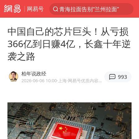
网易号
青海拉面告别“兰州拉面”
以“新”破局 首发经济点亮城市消费活力
中国自己的芯片巨头！从亏损
U17国足三战全胜
366亿到日赚4亿，长鑫十年逆
青海海西州茫崖市发生3.1级地震
袭之路
我国编制完成新版全月地质图
台风白海豚登陆地点更新
柏年说政经
993
巡查组提问 工作人员偷用手机查答案
2026-06-06 10:00
·上海
·网易号优质内容创作者
看守所辅警收受10万获刑1年
多地要求领导干部带头休假
台风白海豚进入48小时警戒线
宇树科技发行价格150.80元/股