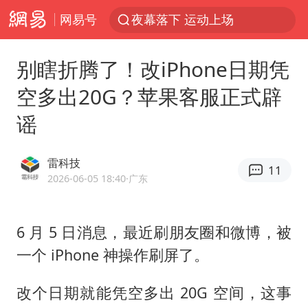
网易号
夜幕落下 运动上场
1岁宝宝碰坏纸巾盒 宝妈被索赔924元
别瞎折腾了！改iPhone日期凭
台风白海豚环流面积近似13个浙江
空多出20G？苹果客服正式辟
Meta被判支付5.67亿美元
谣
台风白海豚逼近 暴雨大暴雨来袭
47岁妈妈突然产女 26岁女儿：很震惊
雷科技
11
OpenAI为免费用户升级GPT-5.6 Luna
2026-06-05 18:40
·广东
日本广岛民众举行游行反对政府行径
21楼高空抛物嫌疑人被拘留
6 月 5 日消息，最近刷朋友圈和微博，被
一个 iPhone 神操作刷屏了。
实探山东最热的“中国蔬菜之乡”
女子开一天一夜空调后二氧化碳中毒
改个日期就能凭空多出 20G 空间，这事