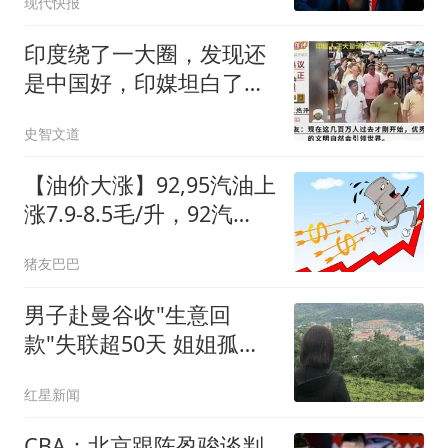
现代快报
印度绕了一大圈，发现还
是中国好，印媒坦白了：
希望体谅印度的苦
史智文道
【油价大涨】92,95汽油上
涨7.9-8.5毛/升，92汽
油“破7入8”后，8月油
猪友巴巴
价“跳水”下跌，下次8月14
日调价，5天下降395元/
男子赴曼谷收"生意回
吨！
款"失联超50天 姐姐孤身
赴泰寻弟
红星新闻
CBA：北京跟陈盈骏谈判