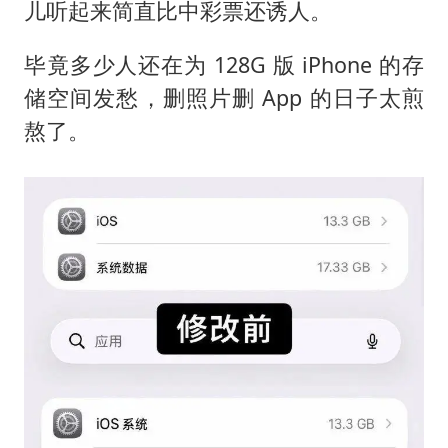
台风白海豚最新路径研判来了
儿听起来简直比中彩票还诱人。
船舶避风项目停工 多地全力防台风
毕竟多少人还在为 128G 版 iPhone 的存
命案逃犯躲进深山21年活得像野人
储空间发愁，删照片删 App 的日子太煎
现代版摸金校尉落网查获400多枚古币
熬了。
服务实体经济 财政金融打出组合拳
男子结婚8年发现3个女儿均非亲生
奋进开新局 实干挑大梁