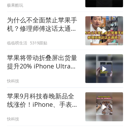
极果酷玩
为什么不全面禁止苹果手
机？修理师傅这话太通透
了
临临唠生活
5319跟贴
苹果将带动折叠屏出货量
提升20% iPhone Ultra备
货量达1000万台
快科技
苹果9月科技春晚新品全
线涨价！iPhone、手表、
耳机全都撑不住了
快科技