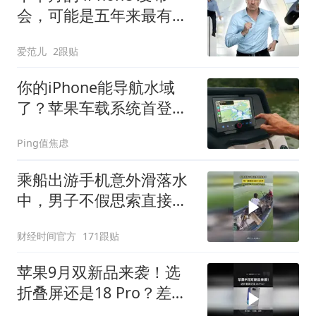
会，可能是五年来最有
「活人感」的一次
爱范儿
2跟贴
你的iPhone能导航水域
了？苹果车载系统首登浮
筒船
Ping值焦虑
乘船出游手机意外滑落水
中，男子不假思索直接下
水打捞
财经时间官方
171跟贴
苹果9月双新品来袭！选
折叠屏还是18 Pro？差距
不止价格