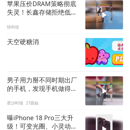
苹果压价DRAM策略彻底
失灵！长鑫存储拒绝低价
供货要求
快科技
天空硬糖消
男子用力掰不同时期出厂
的手机，发现手机做得越
来越结实了，网友：这测
星沙时报
27跟贴
试成本有点高啊
曝iPhone 18 Pro三大升
级！可变光圈、小灵动