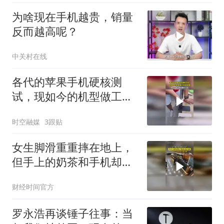
为啥现在手机越贵，销量
反而越高呢？
中关村在线
各代的苹果手机硬核测
试，现如今的机型做工愈
发坚固
时空融媒
3跟贴
女生脚滑重重摔在地上，
但手上的奶茶和手机却完
好无损！网友：这样奶茶
财经时间官方
都没洒
罗永浩再谈锤子往事：当