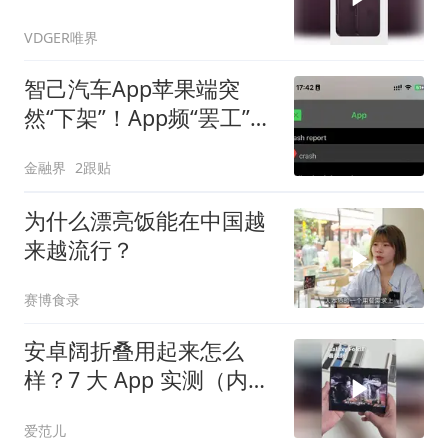
岛、C2基带
VDGER唯界
智己汽车App苹果端突
然“下架”！App频“罢工”，
车主为何总“罚站”
金融界
2跟贴
为什么漂亮饭能在中国越
来越流行？
赛博食录
安卓阔折叠用起来怎么
样？7 大 App 实测（内屏
篇）
爱范儿