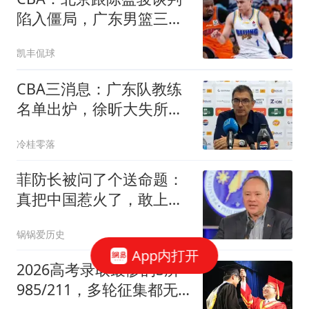
陷入僵局，广东男篮三名
年轻球员获得续约，广东
凯丰侃球
小外援最新消息
CBA三消息：广东队教练
名单出炉，徐昕大失所
望，山东做亏本买卖
冷桂零落
菲防长被问了个送命题：
真把中国惹火了，敢上前
线跟中国打一仗吗
锅锅爱历史
App内打开
2026高考录取最惨的3所
985/211，多轮征集都无