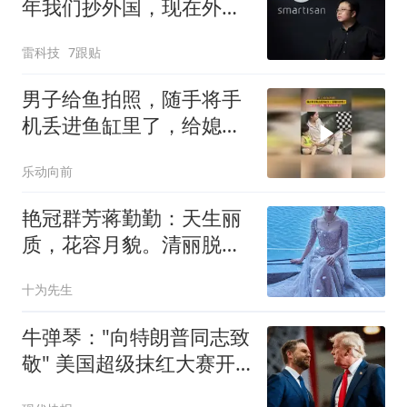
年我们抄外国，现在外国
抄我们
雷科技
7跟贴
男子给鱼拍照，随手将手
机丢进鱼缸里了，给媳妇
看懵了
乐动向前
艳冠群芳蒋勤勤：天生丽
质，花容月貌。清丽脱
俗，白璧无瑕！
十为先生
牛弹琴："向特朗普同志致
敬" 美国超级抹红大赛开
始了