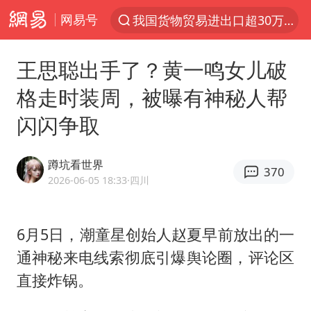
网易号
上半年我国机械工业经济运行稳中有进
佛山通报笔试前13被淘汰后5名进体检
王思聪出手了？黄一鸣女儿破
台风白海豚加强
格走时装周，被曝有神秘人帮
广东雷州通报特教老师招聘违规事件
闪闪争取
国防部回应日本试射“战斧”导弹
“立秋的第一杯奶茶”又爆单了
蹲坑看世界
370
A股三大股指收涨
2026-06-05 18:33
·四川
泰国校园枪击案死亡人数升至7人
泰国枪击案凶手先杀祖父母后行凶
6月5日，潮童星创始人赵夏早前放出的一
通神秘来电线索彻底引爆舆论圈，评论区
多方回应侯明昊被曝违反交规
直接炸锅。
宇树科技中一签需缴款7.54万元