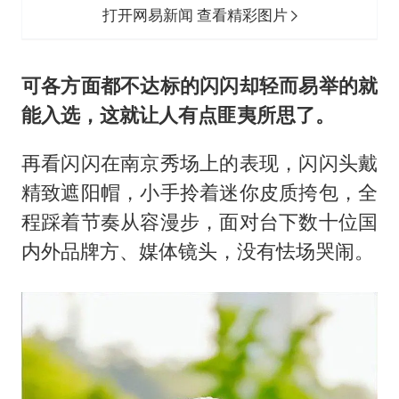
打开网易新闻 查看精彩图片
可各方面都不达标的闪闪却轻而易举
的
就
能入选，这就让人有点匪夷所思了。
再看闪闪在南京秀场上的表现，闪闪头戴
精致遮阳帽，小手拎着迷你皮质挎包，全
程踩着节奏从容漫步，面对台下数十位国
内外品牌方、媒体镜头，没有怯场哭闹。