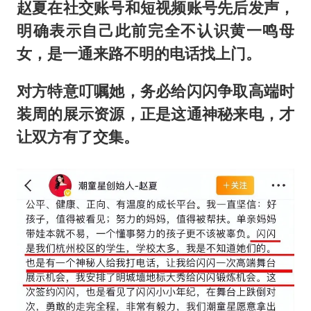
国防部：中国军队坚决反制任何闹海挑衅图谋
赵夏在社交账号和短视频账号先后发声，
四川宜宾市高县发生4.9级地震
明确表示自己此前完全不认识
黄一鸣
母
女，是一通来路不明的电话找上门。
台湾海峡南口北上船舶实施交通管制
“新疆阿勒泰八月能滑雪”不实
对方特意叮嘱她，务必给闪闪争取高端时
向鹏0-3不敌张本智和
装周的展示资源，正是这通神秘来电，才
江苏发布台风蓝色预警
让双方有了交集。
东方之约 相约未来