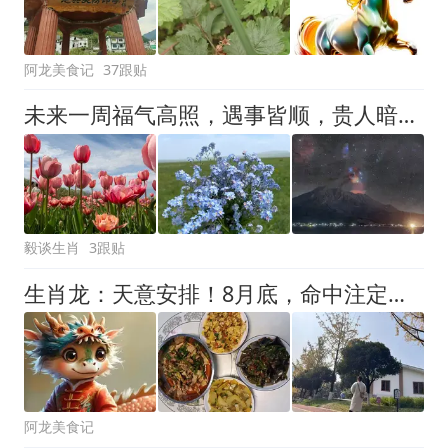
阿龙美食记
37跟贴
未来一周福气高照，遇事皆顺，贵人暗助，等来财运的三大生肖
毅谈生肖
3跟贴
生肖龙：天意安排！8月底，命中注定的大事，熬不过，早做准备
阿龙美食记