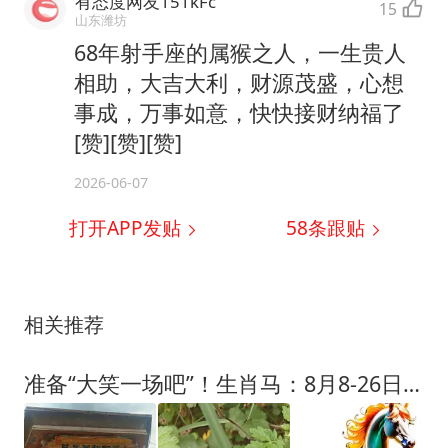
有态度网友151kFc
15
山东潍坊
68年射手座的属猴之人，一生贵人
相助，大吉大利，财源茂盛，心想
事成，万事如意，快快接财纳福了
[赞][赞][赞]
2026-06-07
打开APP发贴
58
条跟贴
相关推荐
准备“大笑一场吧”！生肖马：8月8-26日，有件大喜事要降临你家门