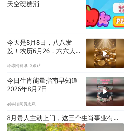
天空硬糖消
今天是8月8日，八八发
发！农历6月26，六六大
顺又碰上八八大发，老天
环球网资讯
3跟贴
爷安排的招财日。你的财
运会一路发，好事连连
今日生肖能量指南早知道
发，根本停不下来！
2026年8月7日
易学顾问黄志斌
8月贵人主动上门，这三个生肖事业有人托举，如鱼得水不富都难