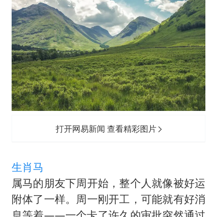
全球首个长时储能一体化产业园量产
四川宜宾地震网友称睡觉被摇醒
欧阳娜娜窦靖童好搭
“今天得有40℃了吧 为啥还不预警”
河南将重点打击十类新型黑恶犯罪
“新疆阿勒泰八月能滑雪”不实
夯实基础开新局
打开网易新闻 查看精彩图片
生肖马
属马的朋友下周开始，整个人就像被好运
附体了一样。周一刚开工，可能就有好消
息等着——一个卡了许久的审批突然通过