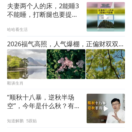
夫妻两个人的床，2能睡3
不能睡，打断腿也要提前
知道！
哈哈看生活
2026福气高照，人气爆棚，正偏财双双来袭的3个生肖
毅谈生肖
“顺秋十八暴，逆秋半场
空”，今年是什么秋？有何
预兆？
知道解鹏
5跟贴