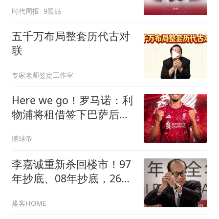
来八方财运！
时代周报
9跟贴
五千万布局整套历代古对
联
专家老师鉴定工作室
Here we go！罗马诺：利
物浦将租借签下巴萨后卫
阿劳霍
懂球帝
李嘉诚重新杀回楼市！97
年抄底、08年抄底，26年
又出手，信号很明显
巢客HOME