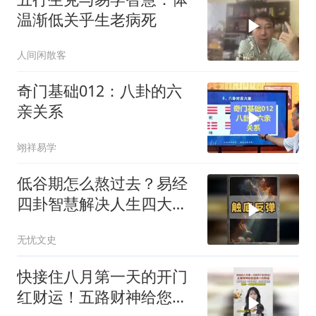
温渐低关乎生老病死
人间闲散客
奇门基础012：八卦的六
亲关系
翊祥易学
低谷期怎么熬过去？易经
四卦智慧解决人生四大逆
境，让你触底反弹
无忧文史
快接住八月第一天的开门
红财运！五路财神给您送