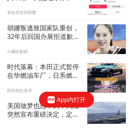
宇辉同时压了下去
喜欢历史的阿繁
胡娜叛逃致国家队重创，
32年后回国办展拒道歉遭
冷遇
小椰的奶奶
时代落幕：本田正式暂停
在华燃油车厂，日系燃油
车退出中国倒计时
民间胡扯老哥
App内打开
美国做梦也想不到，大陆
突然宣布重磅决定，定调
统一，赖清德傻眼
花漾夜雨飘雪