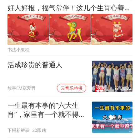
好人好报，福气常伴！这几个生肖心善人好，运气自然旺
书法小教程
活成珍贵的普通人
00:02
故事FM寇爱哲
云音乐特供
一生最有本事的“六大生
肖”，家里有一个就不得
了！
下幅新鲜事
20跟贴