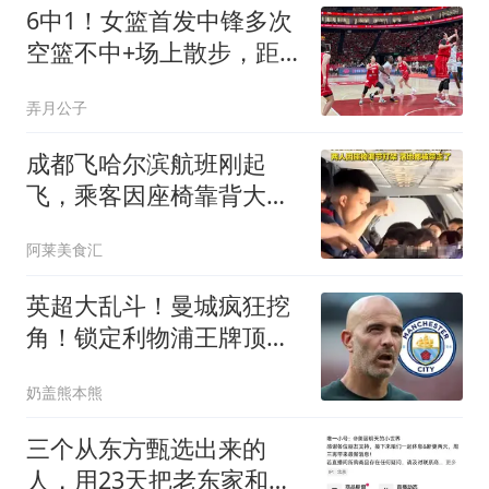
6中1！女篮首发中锋多次
空篮不中+场上散步，距
离开国家队不远了
弄月公子
成都飞哈尔滨航班刚起
飞，乘客因座椅靠背大打
出手，落地就被带走
阿莱美食汇
英超大乱斗！曼城疯狂挖
角！锁定利物浦王牌顶替
罗德里
奶盖熊本熊
三个从东方甄选出来的
人，用23天把老东家和董