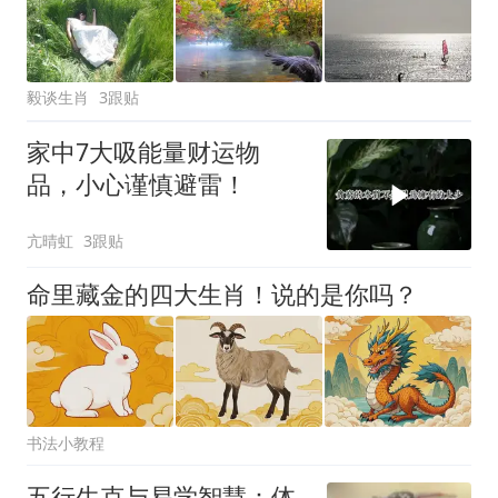
毅谈生肖
3跟贴
家中7大吸能量财运物
品，小心谨慎避雷！
亢晴虹
3跟贴
命里藏金的四大生肖！说的是你吗？
书法小教程
五行生克与易学智慧：体