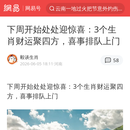
网易号
“电影+”如何激发千亿级消费新活力？
台风白海豚已进入24小时警戒线
下周开始处处迎惊喜：3个生
“东北超”哈尔滨主场收官战小贴士
肖财运聚四方，喜事排队上门
考生称遭第二名花钱劝退 当地再通报
泉州市委书记张毅恭被查
毅谈生肖
58
2026-06-05 18:11
·河南
泰国校园枪击事件已致8死30余伤
沙特土耳其巴基斯坦签署共同防务协议
下周开始处处迎惊喜：3个生肖财运聚四
2名小孩玩手机低头幅度近乎折叠
方，喜事排队上门
中医教你一招提升气血
多地严查未成年飙车炸街
上海：台风白海豚或将带来龙卷风