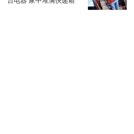
台电器 家中堆满快递箱
鲁中晨报
媒体:涉台问题麦考尔与鲁
比奥表态分化 谁能代表华
盛顿
环球时报国际
名下"俄罗斯亚马逊"遭乌
军连环轰炸 俄罗斯女首富
怒了
现代快报
亲人均离去女孩8岁独居
床头放菜刀 被老师"收
养"后逆袭
环球网资讯