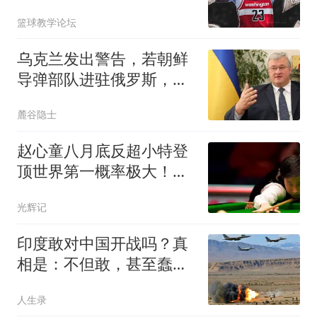
篮球教学论坛
乌克兰发出警告，若朝鲜
导弹部队进驻俄罗斯，乌
军将立即摧毁
麓谷隐士
赵心童八月底反超小特登
顶世界第一概率极大！前
提成绩不能太差
光辉记
印度敢对中国开战吗？真
相是：不但敢，甚至蠢蠢
欲动。高达72%的民众坚
人生录
信能打赢，65%的人认为