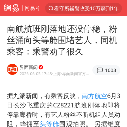
看守所辅警收受10万获刑1年
网易号
以“新”破局 首发经济点亮城市消费活力
台风白海豚进入48小时警戒线
南航航班刚落地还没停稳，粉
中方回应是否在太平洋海底开采稀土
丝涌向头等舱围堵艺人，同机
台风白海豚影响中国已成定局
乘客：乘警劝了很久
佛得角门将亮相智利俱乐部主场
U17国足1分钟轰2球
界面新闻
1603
2026-06-05 17:43
·上海
·界面新闻官方网易号
五粮液渠道价一箱上涨近百元
宇树科技发行价格150.80元/股
据九派新闻，有乘客反映，
南方航空
6月3
法国将禁止“未经同意的电话营销”
日长沙飞重庆的CZ8221航班刚落地即将
宇树科技王兴兴身家有望超200亿元
停靠廊桥时，有艺人粉丝不听机组人员劝
泰国一女公务员妆容引争议 本人回应
阻，蜂拥至
头等舱
围观拍照。 另据维度