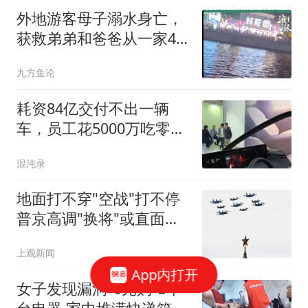
战争可以在两周之内结束
外地游客母子溺水身亡，
获救弟弟和爸爸从一家4
口变2人
九方鱼论
耗资84亿交付不出一辆
车，员工花5000万吃零
食，被央视痛批后破产
混沌录
地面打不穿"空战"打不停
普京高调"换将"或直面消
耗战
上观新闻
App内打开
女子发现漏洞"0元购"3千