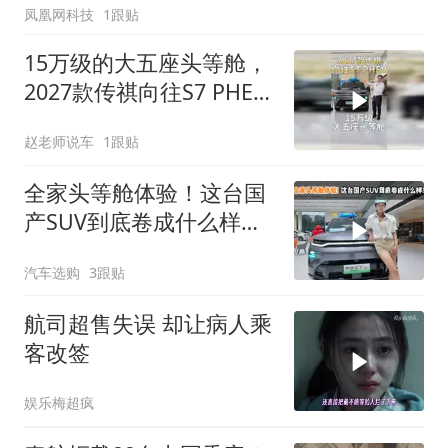
凤凰网科技
1跟贴
15万级的大五座头等舱，
2027款传祺向往S7 PHEV
来了！
赵老师说车
1跟贴
全家头等舱体验！这台国
产SUV到底卷成什么样？
#家庭大五座智享SUV #大
汽车选购
3跟贴
五座头等舱
航司超售失误 却让病人乘
客改签
娱乐梅超疯