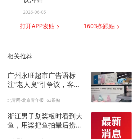
2026-06-05
打开APP发贴
1603
条跟贴
相关推荐
广州永旺超市广告语标
注“老人臭”引争议，客服
回应
北青网-北京青年报
63跟贴
浙江男子划桨板时看到大
鱼，用桨把鱼拍晕后捞
起；当事人：鱼重7斤6