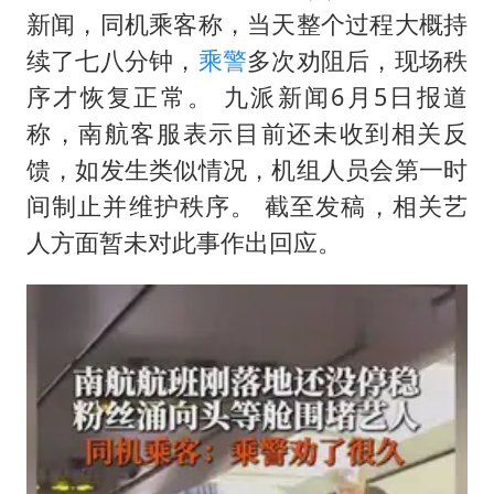
80后女柜员逆袭成4200亿银行副行长
新闻，同机乘客称，当天整个过程大概持
27岁女子成组织卖淫集团主犯被通缉
续了七八分钟，
乘警
多次劝阻后，现场秩
序才恢复正常。 九派新闻6月5日报道
吉林一“温度计大楼”读数爆表
称，南航客服表示目前还未收到相关反
女子利用漏洞0元薅走3000多件家电
馈，如发生类似情况，机组人员会第一时
24小时不关空调 电费会更低吗
间制止并维护秩序。 截至发稿，相关艺
东方甄选被判赔偿江小白30万元
人方面暂未对此事作出回应。
奋进开新局 实干挑大梁