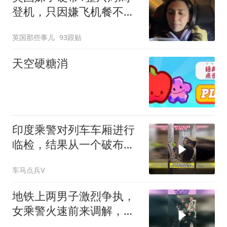
改签但没兑现
登机，只因嫌飞机餐不健
康！结局让无数网友破口
英国那些事儿
93跟贴
大骂
天空硬糖消
印度乘警对列车车厢进行
临检，结果从一个破布包
中找到三把手枪
车马点兵V
地铁上两男子激烈争执，
女乘警火速前来调解，现
场画风瞬间突变