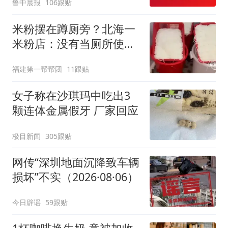
鲁中晨报
106跟贴
两，做成红烧辣子鱼块，
味道很好
米粉摆在蹲厕旁？北海一
米粉店：没有当厕所使
用，市监已介入
福建第一帮帮团
11跟贴
女子称在沙琪玛中吃出3
颗连体金属假牙 厂家回应
极目新闻
305跟贴
网传“深圳地面沉降致车辆
损坏”不实（2026·08·06）
今日辟谣
59跟贴