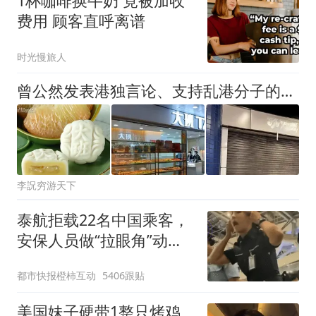
1杯咖啡换牛奶 竟被加收
费用 顾客直呼离谱
时光慢旅人
曾公然发表港独言论、支持乱港分子的这家知名企业，后来怎么样？
李詋穷游天下
泰航拒载22名中国乘客，
安保人员做“拉眼角”动
作，泰国机场最新回应：
都市快报橙柿互动
5406跟贴
拒绝登机决定由航司作
出；亲历者：曾承诺免费
美国妹子硬带1整只烤鸡