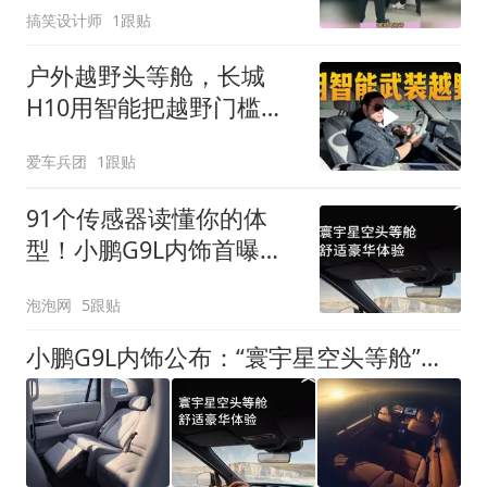
搞笑设计师
1跟贴
户外越野头等舱，长城
H10用智能把越野门槛打
下来
爱车兵团
1跟贴
91个传感器读懂你的体
型！小鹏G9L内饰首曝：
AI座椅+88英寸HUD，把
泡泡网
5跟贴
头等舱塞进3米轴距
小鹏G9L内饰公布：“寰宇星空头等舱”座舱设计 配备88英寸AR-HUD