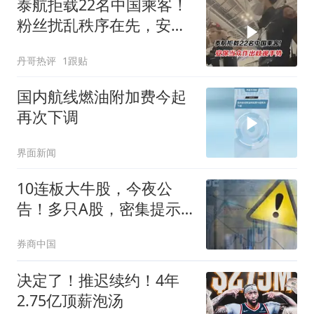
泰航拒载22名中国乘客！
粉丝扰乱秩序在先，安保
的歧视行为就能轻描淡
丹哥热评
1跟贴
写？
国内航线燃油附加费今起
再次下调
界面新闻
10连板大牛股，今夜公
告！多只A股，密集提示
风险
券商中国
决定了！推迟续约！4年
2.75亿顶薪泡汤