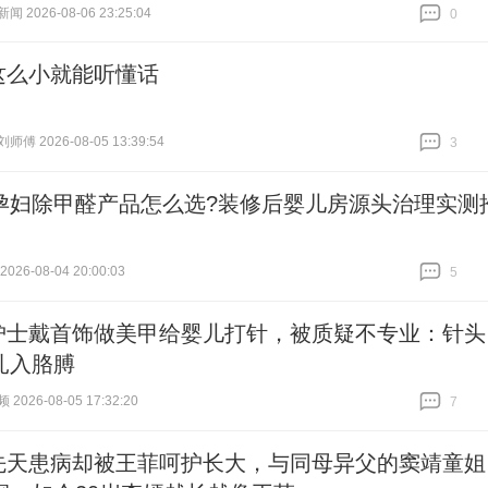
 2026-08-06 23:25:04
0
跟贴
0
这么小就能听懂话
傅 2026-08-05 13:39:54
3
跟贴
3
孕妇除甲醛产品怎么选?装修后婴儿房源头治理实测
26-08-04 20:00:03
5
跟贴
5
护士戴首饰做美甲给婴儿打针，被质疑不专业：针头
扎入胳膊
026-08-05 17:32:20
7
跟贴
7
先天患病却被王菲呵护长大，与同母异父的窦靖童姐