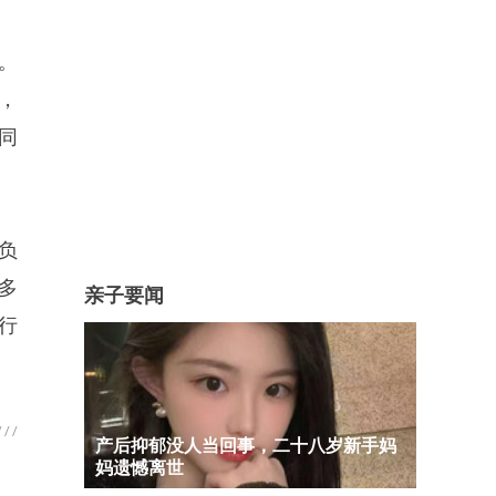
。
，
同
负
多
亲子要闻
行
产后抑郁没人当回事，二十八岁新手妈
妈遗憾离世