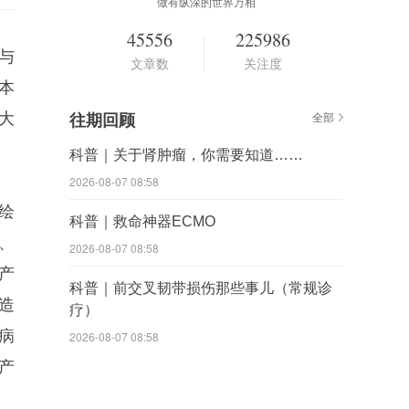
做有纵深的世界万相
45556
225986
“与
文章数
关注度
本
大
往期回顾
全部
科普｜关于肾肿瘤，你需要知道……
2026-08-07 08:58
绘
科普｜救命神器ECMO
、
2026-08-07 08:58
产
科普｜前交叉韧带损伤那些事儿（常规诊
造
疗）
病
2026-08-07 08:58
产