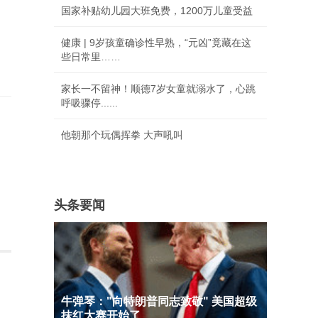
国家补贴幼儿园大班免费，1200万儿童受益
健康 | 9岁孩童确诊性早熟，“元凶”竟藏在这
些日常里……
家长一不留神！顺德7岁女童就溺水了，心跳
呼吸骤停......
他朝那个玩偶挥拳 大声吼叫
头条要闻
牛弹琴："向特朗普同志致敬" 美国超级
抹红大赛开始了