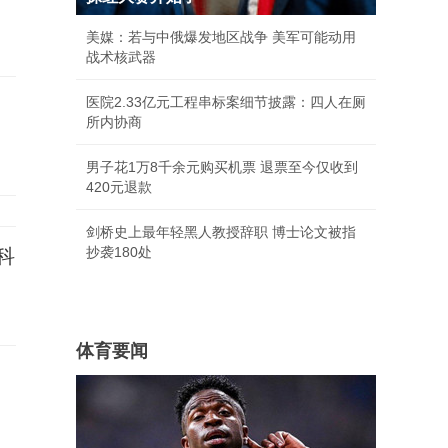
美媒：若与中俄爆发地区战争 美军可能动用
战术核武器
医院2.33亿元工程串标案细节披露：四人在厕
所内协商
男子花1万8千余元购买机票 退票至今仅收到
420元退款
剑桥史上最年轻黑人教授辞职 博士论文被指
抄袭180处
科
体育要闻