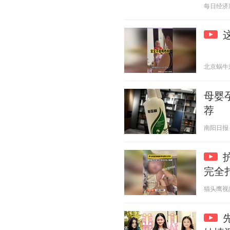
每日经济新闻
北京蜗牛刘师
母婴
荐
南阳日报 20
完全
猫头鹰视频 2