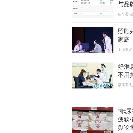
与品
新车看点集 2
照顾
家庭
上海嘉定 20
好消
不用
福建卫生报 2
“纸
疲软
舆论