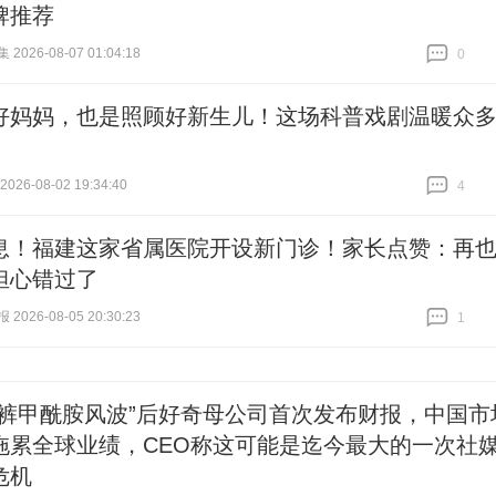
牌推荐
026-08-07 01:04:18
0
跟贴
0
好妈妈，也是照顾好新生儿！这场科普戏剧温暖众
26-08-02 19:34:40
4
跟贴
4
息！福建这家省属医院开设新门诊！家长点赞：再
担心错过了
026-08-05 20:30:23
1
跟贴
1
尿裤甲酰胺风波”后好奇母公司首次发布财报，中国市
拖累全球业绩，CEO称这可能是迄今最大的一次社
危机