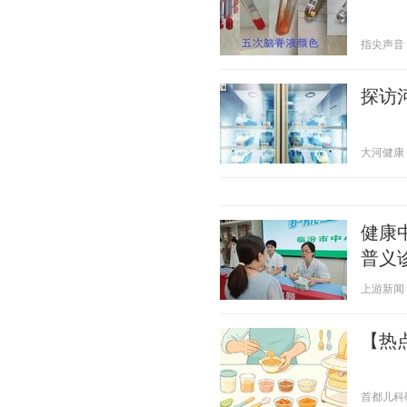
指尖声音 20
探访
大河健康 20
健康
普义
上游新闻 20
【热
首都儿科研究