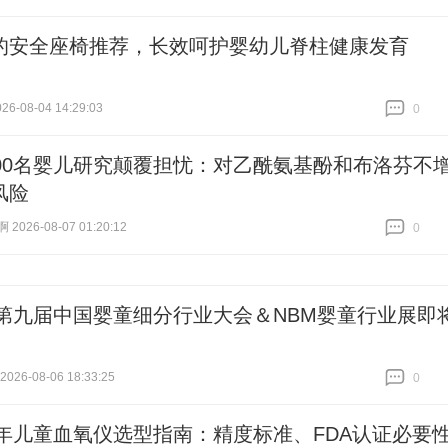
跟贴
0
的安全座椅推荐，长效呵护婴幼儿脊柱健康发育
6-08-04 14:29:03
0
跟贴
0
000名婴儿研究颠覆担忧：对乙酰氨基酚和布洛芬不
风险
026-08-07 01:20:12
0
跟贴
0
26第九届中国婴童细分行业大会＆NBM婴童行业展即
26-08-06 18:33:25
0
跟贴
0
26年儿童血氧仪选型指南：精度标准、FDA认证必要