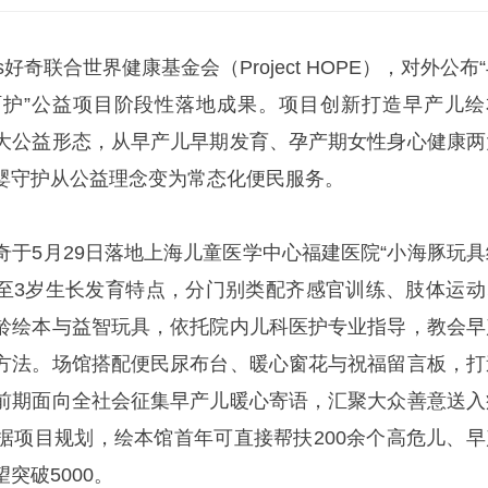
s好奇联合世界健康基金会（Project HOPE），对外公布
护”公益项目阶段性落地成果。项目创新打造早产儿绘
大公益形态，从早产儿早期发育、孕产期女性身心健康两
婴守护从公益理念变为常态化便民服务。
奇于5月29日落地上海儿童医学中心福建医院“小海豚玩具
0至3岁生长发育特点，分门别类配齐感官训练、肢体运动
龄绘本与益智玩具，依托院内儿科医护专业指导，教会早
方法。场馆搭配便民尿布台、暖心窗花与祝福留言板，打
前期面向全社会征集早产儿暖心寄语，汇聚大众善意送入
据项目规划，绘本馆首年可直接帮扶200余个高危儿、早
突破5000。