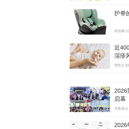
护脊
和讯网 202
近4
湿疹
理性之光啊 2
20
启幕
齐鲁壹点 20
20