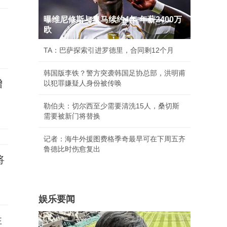
曝维尼修斯与皇马续约4年 年薪2400万
欧
TA：巴萨探索引进罗德里，合同剩12个月
韩国版李铁？警方突袭韩国足协总部，洪明甫
增
以犯罪嫌疑人身份被传唤
勒伯夫：切尔西至少需要清洗15人，桑切斯
需要被新门将替换
记者：海牛外援图费格季奇最早可在下周五齐
鲁德比时伤愈复出
将
娱乐要闻
性