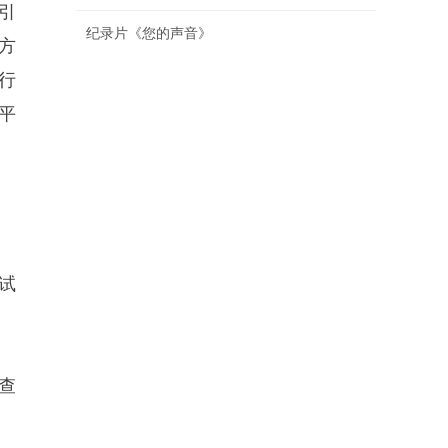
引
纪录片《您的声音》
方
行
平
试
查