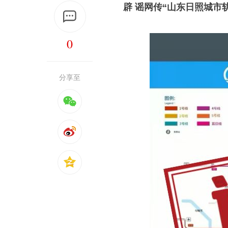
辟 谣
网传“山东日照城市
0
分享至