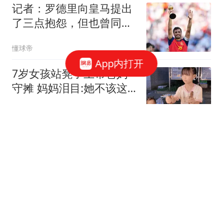
记者：罗德里向皇马提出
了三点抱怨，但也曾同意
了皇马的协议
懂球帝
App内打开
7岁女孩站凳子上帮爸妈
守摊 妈妈泪目:她不该这
么懂事
潇湘晨报
河南购房者苦等5年，发
现房子被开发商“一房二
卖”，同一小区至少6户有
大风新闻
同样遭遇；当地回应：已
成立政府工作专班
提醒老年人：过了70岁，
宁愿天天玩手机，也不要