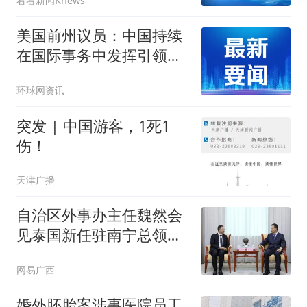
看看新闻Knews
美国前州议员：中国持续
在国际事务中发挥引领作
用
环球网资讯
突发 | 中国游客，1死1
伤！
天津广播
自治区外事办主任魏然会
见泰国新任驻南宁总领事
萨森·萨罗博
网易广西
婚外胚胎案涉事医院员工