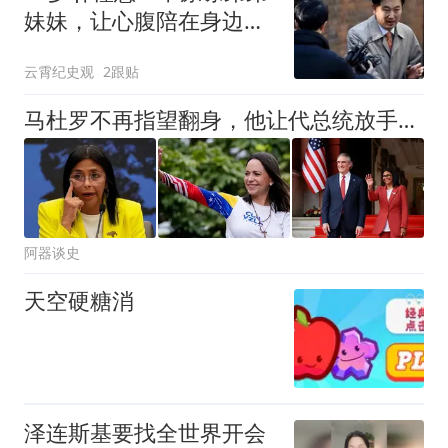
妹妹，让心腹陪在身边，
内心依旧强大
云霄纪史观
2跟贴
马杜罗不再指望翻身，他让代总统放手去干，给家人和旧部留好余地
阿器谈史
天空硬糖消
泽连斯基要找全世界开会