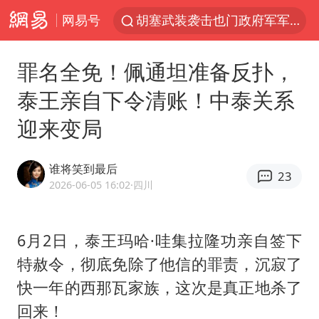
网易号
胡塞武装袭击也门政府军军营
日本试射“战斧”导弹，国防部回应
罪名全免！佩通坦准备反扑，
东航：国内客票提前14天免费退改
泰王亲自下令清账！中泰关系
台风白海豚中心风力增强
迎来变局
四川宜宾高县4.9级地震致1死
向鹏0-3不敌张本智和
谁将笑到最后
23
“新疆阿勒泰八月能滑雪”不实
2026-06-05 16:02
·四川
刘国正说向鹏打得很窝囊
山东一元代青花杯离奇失踪
6月2日，泰王玛哈·哇集拉隆功亲自签下
特赦令，彻底免除了他信的罪责，沉寂了
我国外贸延续良好增长态势
快一年的
西那瓦
家族，这次是真正地杀了
宇树科技中一签需缴款7.54万元
回来！