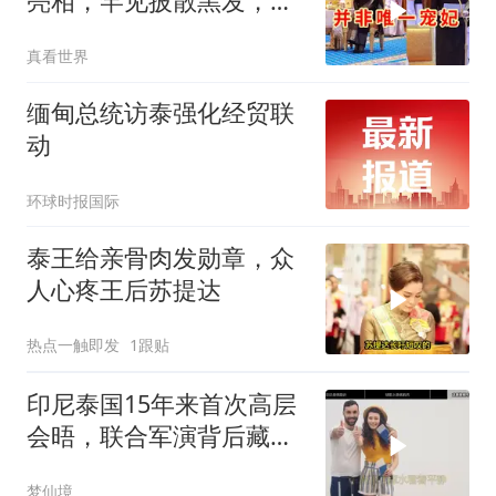
亮相，罕见披散黑发，泰
王照片前匍匐显谦卑
真看世界
缅甸总统访泰强化经贸联
动
环球时报国际
泰王给亲骨肉发勋章，众
人心疼王后苏提达
热点一触即发
1跟贴
印尼泰国15年来首次高层
会晤，联合军演背后藏着
什么信号？
梦仙境