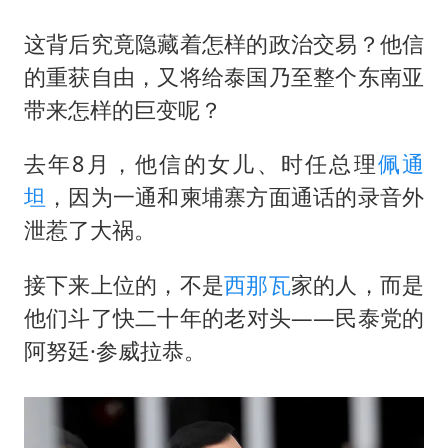
国防部：中国军队坚决反制任何闹海挑衅图谋
陈幸同晋级WTT横滨冠军赛8强
这背后究竟隐藏着怎样的政治交易？他信
的重获自由，又将给泰国乃至整个东南亚
百花奖开幕式
带来怎样的巨变呢？
两名乘客在飞机上因调节座椅起冲突
女儿为争财产堵门阻挠父亲出殡
去年8月，他信的女儿、时任总理
佩通
夯实基础开新局
坦
，因为一通和柬埔寨方面通话的录音外
泄惹了大祸。
接下来上位的，不是
西那瓦
家的人，而是
他们斗了快二十年的老对头——民泰党的
阿努廷·参威拉恭。