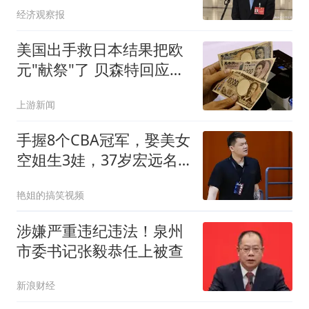
经济观察报
美国出手救日本结果把欧
元"献祭"了 贝森特回应质
疑
上游新闻
手握8个CBA冠军，娶美女
空姐生3娃，37岁宏远名
宿已是大公司老板
艳姐的搞笑视频
涉嫌严重违纪违法！泉州
市委书记张毅恭任上被查
新浪财经