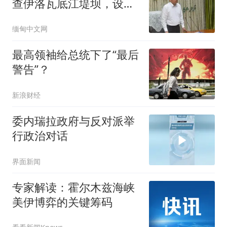
查伊洛瓦底江堤坝，设置
水位监测点防洪灾
缅甸中文网
最高领袖给总统下了“最后
警告”？
新浪财经
委内瑞拉政府与反对派举
行政治对话
界面新闻
专家解读：霍尔木兹海峡
美伊博弈的关键筹码