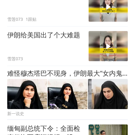
雪莲073
1跟贴
伊朗给美国出了个大难题
雪莲073
难怪穆杰塔巴不现身，伊朗最大“女内鬼”被抓，泄露大量国家机密
新一说史
缅甸副总统下令：全面检