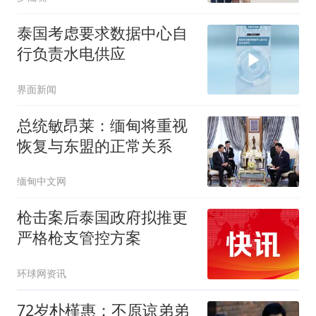
泰国考虑要求数据中心自
行负责水电供应
界面新闻
总统敏昂莱：缅甸将重视
恢复与东盟的正常关系
缅甸中文网
枪击案后泰国政府拟推更
严格枪支管控方案
环球网资讯
72岁朴槿惠：不原谅弟弟