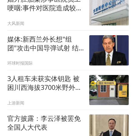
哽咽:事件对医院造成较大
冲击
大风新闻
媒体:新西兰外长想"组
团"攻击中国导弹试射 结
果被打脸
环球时报国际
3人租车未获实体钥匙 被
困川西海拔3700米野外10
余小时
上游新闻
官方披露：李云泽被罢免
全国人大代表