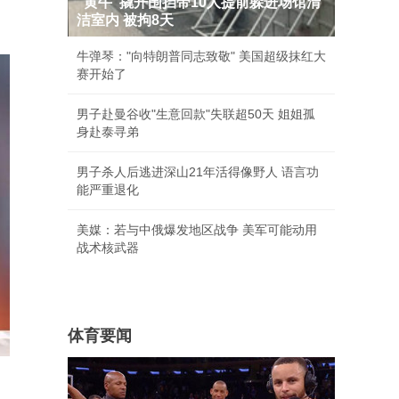
"黄牛"撬开围挡带10人提前躲进场馆清
洁室内 被拘8天
牛弹琴："向特朗普同志致敬" 美国超级抹红大
赛开始了
男子赴曼谷收"生意回款"失联超50天 姐姐孤
身赴泰寻弟
男子杀人后逃进深山21年活得像野人 语言功
能严重退化
美媒：若与中俄爆发地区战争 美军可能动用
战术核武器
体育要闻