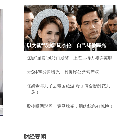
以为能“毁掉”周杰伦，自己却被曝光
陈璇“屈膝”风波再发酵，上海主持人接连离职
大S住宅分割曝光，具俊晔公然索产权！
陈妍希与儿子去泰国旅游 母子俩合影酷范儿
十足！
殷桃晒网球照，穿网球裙，肌肉线条好惊艳！
财经要闻