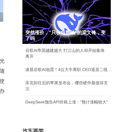
突然涨价，"只收电费钱"的梁文锋，变
了吗
谷歌AI帝国越建越大 打江山的人却开始集体
离开
光
凌晨谷歌AI地震！4位大牛离职 CEO退居二线
随
使
库克卸任后的苹果发布会，哪些硬件最值得关
注
办
DeepSeek预告API价格上涨：“预计涨幅较大”
。
汽车要闻