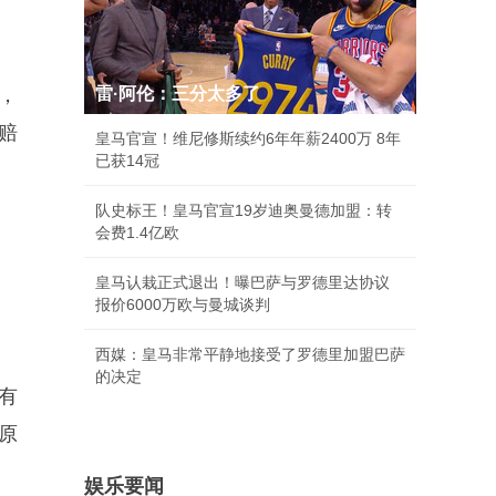
，
雷·阿伦：三分太多了
赔
皇马官宣！维尼修斯续约6年年薪2400万 8年
已获14冠
队史标王！皇马官宣19岁迪奥曼德加盟：转
会费1.4亿欧
皇马认栽正式退出！曝巴萨与罗德里达协议
报价6000万欧与曼城谈判
西媒：皇马非常平静地接受了罗德里加盟巴萨
的决定
有
原
娱乐要闻