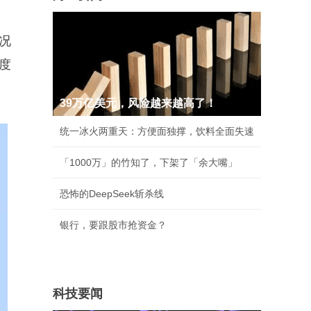
况
度
39万亿美元，风险越来越高了！
统一冰火两重天：方便面独撑，饮料全面失速
「1000万」的竹知了，下架了「余大嘴」
恐怖的DeepSeek斩杀线
银行，要跟股市抢资金？
科技要闻