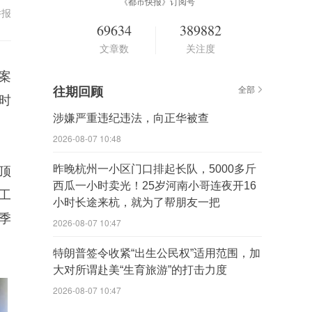
《都市快报》订阅号
举报
69634
389882
文章数
关注度
案
往期回顾
全部
时
涉嫌严重违纪违法，向正华被查
2026-08-07 10:48
昨晚杭州一小区门口排起长队，5000多斤
顶
西瓜一小时卖光！25岁河南小哥连夜开16
工
小时长途来杭，就为了帮朋友一把
季
2026-08-07 10:47
特朗普签令收紧“出生公民权”适用范围，加
大对所谓赴美“生育旅游”的打击力度
2026-08-07 10:47