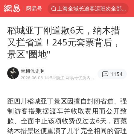
上海全域长途客运班次全部停运
网易号
王传君 《披荆斩棘》
稻城亚丁刚道歉6天，纳木措
国足U17与阿森纳决赛取消 并列冠军
王艺迪2-4不敌张本美和止步4强
又拦省道！245元套票背后，
上门女婿出轨女邻居多年被判重婚罪
景区"圈地"
女子离婚后发现男方婚内与第三者育子
青梅侃史啊
以军士兵把枪口对准中国记者
1154
2026-06-05 14:54
·浙江
·网易号优质内容创作者
36岁男演员史元庭入职景区当NPC
浙江海域将现5到8米巨浪到狂浪
距四川稻城亚丁景区因擅自封闭省道、强
2025年小学教师减少13.19万
制游客搭乘摆渡车并收取费用而公开致
泰国：高度重视中国游客旅游体验
歉、全面中止该项收费仅过去6天，西藏
纳木措景区便重演了几乎完全相同的管理
于东来直播和胖东来核心团队开会