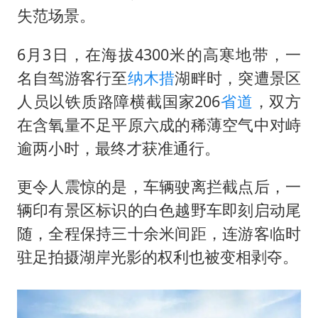
失范场景。
王艺迪无缘横滨赛决赛
上海大部迎大暴雨
6月3日，在海拔4300米的高寒地带，一
《龙餐馆》 冲奖
名自驾游客行至
纳木措
湖畔时，突遭景区
人员以铁质路障横截国家206
省道
，双方
构建更高水平的全民健身公共服务体系
在含氧量不足平原六成的稀薄空气中对峙
逾两小时，最终才获准通行。
更令人震惊的是，车辆驶离拦截点后，一
辆印有景区标识的白色越野车即刻启动尾
随，全程保持三十余米间距，连游客临时
驻足拍摄湖岸光影的权利也被变相剥夺。