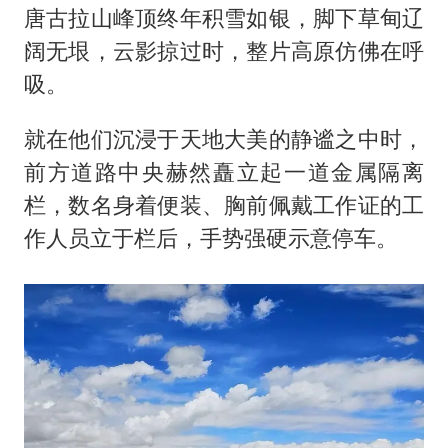
唐古拉山峰顶终年积雪如银，脚下草甸辽
阔无垠，云影掠过时，整片高原仿佛在呼
吸。
就在他们沉浸于天地大美的静谧之中时，
前方道路中央赫然矗立起一道金属隔离
栏，数名身着便装、胸前佩戴工作证的工
作人员立于栏后，手势强硬示意停车。