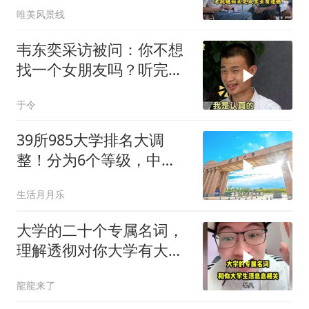
唯美风景线
韦东奕采访被问：你不想
找一个女朋友吗？听完他
的回答全场愣了
于令
39所985大学排名大调
整！分为6个等级，中
大、厦大位居第四
生活月月乐
大学的二十个专属名词，
理解透彻对你大学有大帮
助
龍龍来了