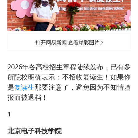
台铃电动车仅骑一年就断电趴窝
白海豚5次眼壁置换
浙江海域将现5到8米巨浪到狂浪
曝美下令调查弹药库存信息遭泄露事件
打开网易新闻 查看精彩图片
日本连续发生两次地震
方桃子代言广告视频已下架
2026年各高校招生章程陆续发布，已有多
构建更高水平的全民健身公共服务体系
所院校明确表示：不招收复读生！如果你
是
复读生
那要注意了，避免因为不知情填
报而被退档！
1
北京电子科技学院