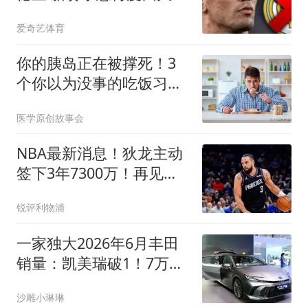
空
爱奇艺体育
你的胰岛正在被撑死！3
个你以为没事的吃饭习
惯，比吃糖伤10倍
医学原创故事会
NBA最新消息！狄龙主动
签下3年7300万！再见火
箭，从被放弃到大合同，
锐评利物浦
你确实让火箭后悔了
一家独大2026年6月丰田
销量：凯美瑞破1！7万登
顶，新能源不足3200辆
沙雕小琳琳