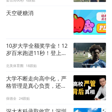
金话筒60秒
6跟贴
天空硬糖消
10岁大学全额奖学金！12
岁百米跑进11秒！登上超
级碗C位的最快神童如今
北美体育圈
18跟贴
怎样了？
大学不断走向高中化，严
格管理是真心负责，还是
内卷的无奈选择？
保德全
24跟贴
深大本科录取收官！深圳