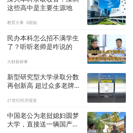
这些高中是主要生源地
教育大事
6跟贴
民办本科怎么招不满学生
了？听听老师是咋说的
大财新鲜事
新型研究型大学录取分数
再创新高 超过众多老牌
985名校 下一步赶超清
21世纪经济报道
华、北大？
中国老公为老挝媳妇圆梦
大学，直接送一辆国产电
车，邻居好羡慕