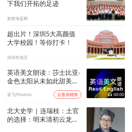
下我们开拓的足迹
黄骅海蓝网
超出片！深圳5大高颜值
大学校园！等你打卡！
深圳本地宝
英语美文朗读：莎士比亚-
金色太阳从未如此甜美吻
过
00:00
孟飞Phoenix
云音乐特供
北大史学 | 连瑞枝：土官
的选择：明末清初云龙山
区的族群政治