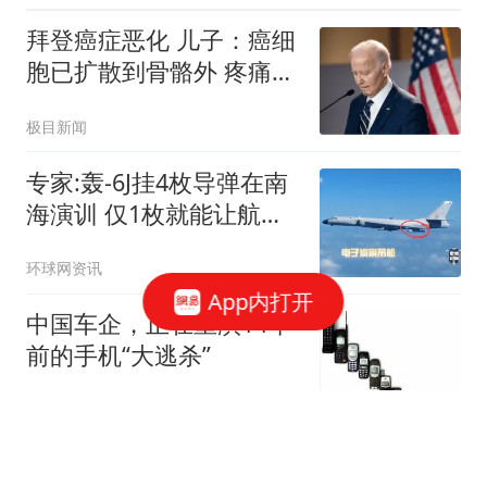
拜登癌症恶化 儿子：癌细
胞已扩散到骨骼外 疼痛难
忍
极目新闻
专家:轰-6J挂4枚导弹在南
海演训 仅1枚就能让航母
瘫痪
环球网资讯
App内打开
中国车企，正在重演14年
前的手机“大逃杀”
笑熬浆糊111
22岁失联女孩后续，仍未