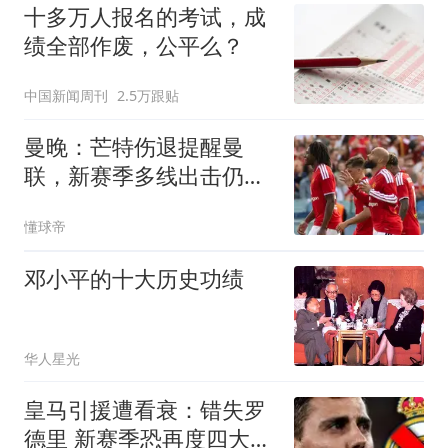
十多万人报名的考试，成
绩全部作废，公平么？
中国新闻周刊
2.5万跟贴
曼晚：芒特伤退提醒曼
联，新赛季多线出击仍需
补强
懂球帝
邓小平的十大历史功绩
华人星光
皇马引援遭看衰：错失罗
德里 新赛季恐再度四大皆