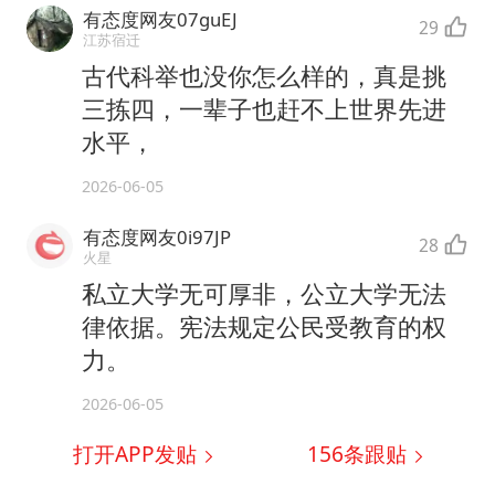
有态度网友07guEJ
29
江苏宿迁
古代科举也没你怎么样的，真是挑
三拣四，一辈子也赶不上世界先进
水平，
2026-06-05
有态度网友0i97JP
28
火星
私立大学无可厚非，公立大学无法
律依据。宪法规定公民受教育的权
力。
2026-06-05
打开APP发贴
156
条跟贴