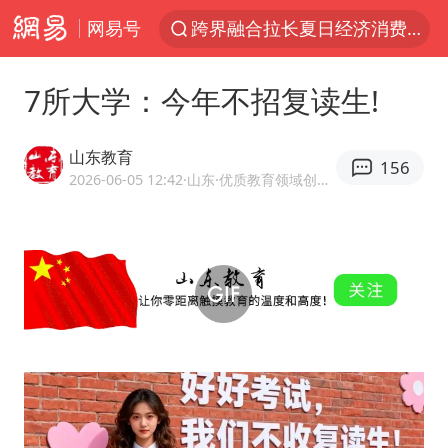
网易号
跨界融合拉长夏日经济消费链条
上海轨交全网络地面高架区段限速运行
7所大学：今年不招复读生!
白海豚逼近浙闽沿海
拜登前列腺癌恶化
山东教育
156
上海暴雨红色预警
2026-06-05 12:42
·山东
·优质教育领域创作者
斯诺克中国公开赛刘宏宇击败霍金斯
2026年7月份居民消费价格同比上涨0.5%
伯克希尔净买入约200亿美元股票
“伊斯兰版北约”出现
武契奇会见泽连斯基有何意图
上海大部迎大暴雨