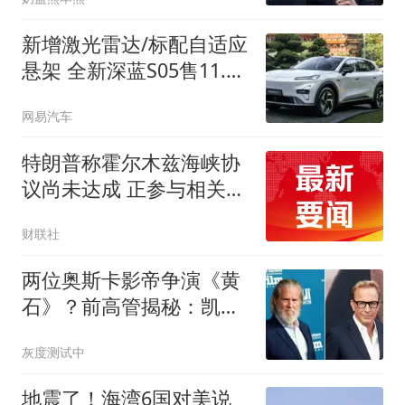
新增激光雷达/标配自适应
悬架 全新深蓝S05售11.59
万起
网易汽车
特朗普称霍尔木兹海峡协
议尚未达成 正参与相关谈
判
财联社
两位奥斯卡影帝争演《黄
石》？前高管揭秘：凯文·
科斯特纳差点被杰夫·布里
灰度测试中
吉斯取代
地震了！海湾6国对美说