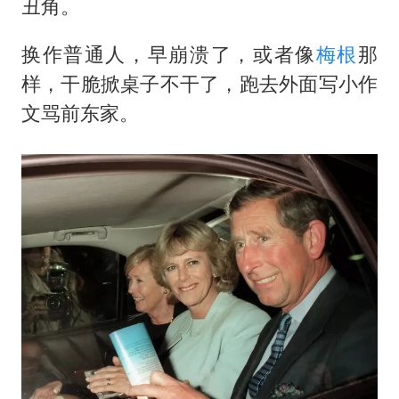
丑角。
换作普通人，早崩溃了，或者像
梅根
那
样，干脆掀桌子不干了，跑去外面写小作
文骂前东家。