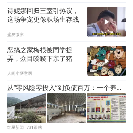
诗妮娜回归王室引热议，
这场争宠更像职场生存战
盛夏微凉
恶搞之家梅根被同学捉
弄，众目睽睽下亲了猪
人间小惬意啊
从“零风险零投入”到负债百万：一个养牛项目崩盘后，谁该为农户的贷款买单丨红星调查
红星新闻
731跟贴