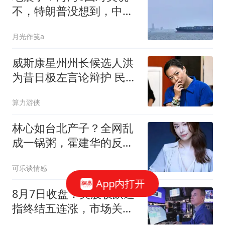
不，特朗普没想到，中国
三年前这步棋太绝
月光作笺a
威斯康星州州长候选人洪
为昔日极左言论辩护 民调
落后对手3个百分点
算力游侠
林心如台北产子？全网乱
成一锅粥，霍建华的反应
却让所有人破防！
可乐谈情感
App内打开
8月7日收盘：美股收跌道
指终结五连涨，市场关注
财报与霍尔木兹海峡重启