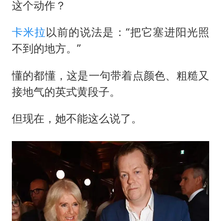
法国下周开始禁止未经同意的电话营销
这个动作？
贵州轮胎子公司获美国退税8136万
卡米拉
以前的说法是：“把它塞进阳光照
郑国霖回应去景区上班被保安拦下
不到的地方。”
CIA被曝已秘密设立古巴工作组
懂的都懂，这是一句带着点颜色、粗糙又
曝韩足协曾为外籍裁判安排性招待
接地气的英式黄段子。
萧敬腾：不忍心让妻子承受生育的苦
奋进开新局 实干挑大梁
但现在，她不能这么说了。