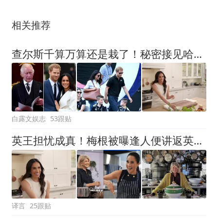
相关推荐
查尔斯千算万算还是栽了！秘密接见哈里一家，转头就被梅根在晚宴上逢人便讲
白露文娱志
53跟贴
英王担忧成真！梅根被曝逢人便讲返英见查尔斯，遭“家政女王”暗讽
译言
25跟贴