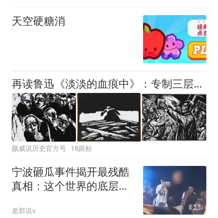
出；亲历者：曾承诺免费
天空硬糖消
改签但没兑现
再读鲁迅《淡淡的血痕中》：专制三层次——杀戮、愚弄与自我规训
颜威说历史官方号
18跟贴
宁波砸瓜事件揭开最残酷
真相：这个世界的底层逻
辑，从来都是赤裸裸的阶
老郭说v
层剥削（深度扎心）