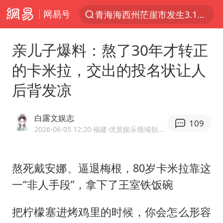
网易号
以“新”破局 首发经济点亮城市消费活力
我国编制完成新版全月地质图
亲儿子爆料：熬了30年才转正
台风白海豚登陆地点更新
的卡米拉，交出的投名状让人
看守所辅警收受10万获刑1年
后背发凉
台风白海豚进入48小时警戒线
吉林一“温度计大楼”读数爆表
白露文娱志
109
24小时不关空调 电费会更低吗
2026-06-05 12:20
·福建
·优质娱乐领域创作者
宇树科技王兴兴身家有望超200亿元
村民谈“梅姨”：叫的其实是“媒姨”
熬死戴安娜、逼退梅根，80岁
卡米拉
靠这
一“非人手段”，拿下了王室铁饭碗
中国养老床位“三连降”
五粮液渠道价一箱上涨近百元
把柠檬塞进烤鸡里的时候，你会怎么形容