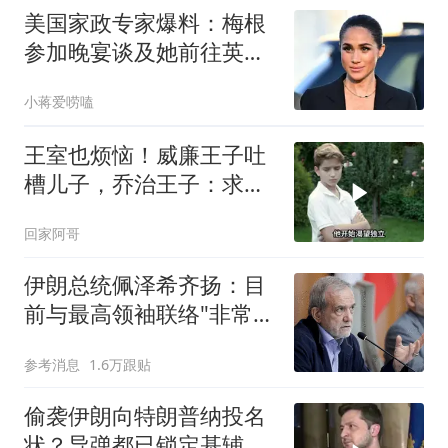
美国家政专家爆料：梅根
参加晚宴谈及她前往英国
觐见国王的行程
小蒋爱唠嗑
王室也烦恼！威廉王子吐
槽儿子，乔治王子：求你
们别丢人了！
回家阿哥
伊朗总统佩泽希齐扬：目
前与最高领袖联络"非常困
难"
参考消息
1.6万跟贴
偷袭伊朗向特朗普纳投名
状？导弹都已锁定基辅才