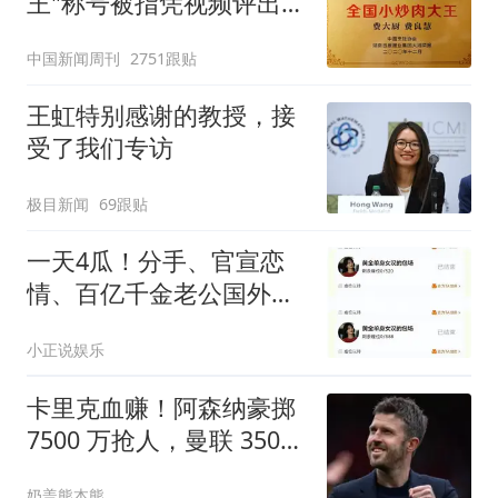
王"称号被指凭视频评出
官方回应
中国新闻周刊
2751跟贴
王虹特别感谢的教授，接
受了我们专访
极目新闻
69跟贴
一天4瓜！分手、官宣恋
情、百亿千金老公国外偷
食 关之琳令人意外
小正说娱乐
卡里克血赚！阿森纳豪掷
7500 万抢人，曼联 3500
万引援完胜
奶盖熊本熊