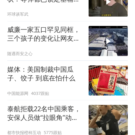
火速道歉，泽连斯基这场
环球谈军武
豪赌到底有多疯？
威廉一家五口罕见同框，
三个孩子的变化让网友直
呼认不出
随遇而安之心
媒体：美国制裁中国瓜
子、饺子 到底在怕什么
中国能源网
4037跟贴
泰航拒载22名中国乘客，
安保人员做“拉眼角”动
作，泰国机场最新回应：
都市快报橙柿互动
5775跟贴
拒绝登机决定由航司作