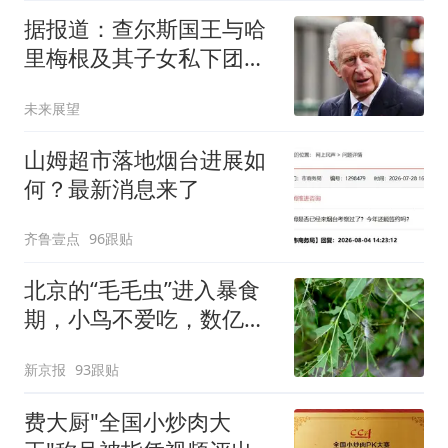
据报道：查尔斯国王与哈
里梅根及其子女私下团聚
前，提出一个请求
未来展望
山姆超市落地烟台进展如
何？最新消息来了
齐鲁壹点
96跟贴
北京的“毛毛虫”进入暴食
期，小鸟不爱吃，数亿头
小蜂迎战
新京报
93跟贴
费大厨"全国小炒肉大