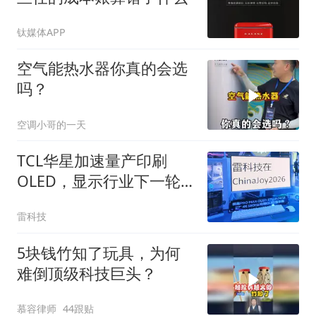
钛媒体APP
空气能热水器你真的会选
吗？
空调小哥的一天
TCL华星加速量产印刷
OLED，显示行业下一轮
价格战要来了
雷科技
5块钱竹知了玩具，为何
难倒顶级科技巨头？
慕容律师
44跟贴