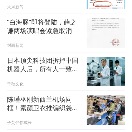
票价
大风新闻
“白海豚”即将登陆，薛之
谦两场演唱会紧急取消
封面新闻
日本顶尖科技团拆掉中国
机器人后，所有人一致决
定，向中国人低头
千秋文化
陈瑾巫刚新西兰机场同
框！素颜卫衣推编织袋，
20年不婚相伴真相看哭人
子芫伴你成长