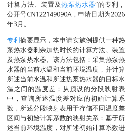
商场现钱学森巨幅海报 负责人回应
计算方法、装置及
热泵热水器
”的专利，
杭州全市有序停课
公开号CN122149090A，申请日期为2026
36岁男演员成景区NPC后人气爆棚
年3月。
“不怕六爷挂得多 就怕六爷挂一颗”
专利
摘要显示，本申请实施例提供一种热
全民健身事业高质量发展
泵热水器剩余加热时长的计算方法、装置
梁家辉百花奖演讲落泪
及热泵热水器。该方法包括：采集热泵热
乐享全民健身 共筑健康中国
水器的当前水温和当前环境温度，并计算
所述当前水温和所述热泵热水器的目标水
温之间的温度差；从预设的分段映射表
中，查询所述温度差对应的初始计算系
数，所述分段映射表用于存储不同温度差
区间与初始计算系数的映射关系；基于所
述当前环境温度，对所述初始计算系数进