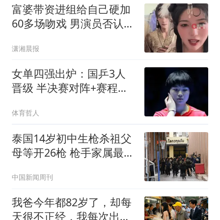
富婆带资进组给自己硬加
60多场吻戏 男演员否认被
包养
潇湘晨报
女单四强出炉：国乒3人
晋级 半决赛对阵+赛程安
排+分析
体育哲人
泰国14岁初中生枪杀祖父
母等开26枪 枪手家属最新
发声
中国新闻周刊
我爸今年都82岁了，却每
天很不正经，我每次出门