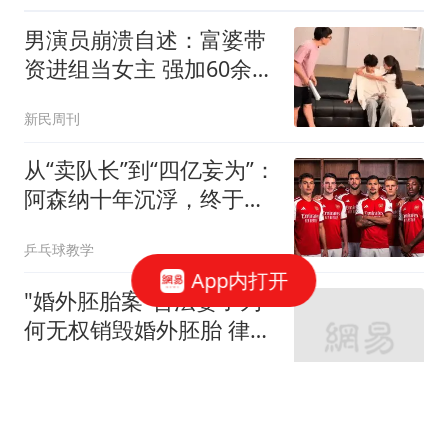
男演员崩溃自述：富婆带
资进组当女主 强加60余场
吻戏
新民周刊
从“卖队长”到“四亿妄为”：
阿森纳十年沉浮，终于活
成了自己最“壕”的模样
乒乓球教学
App内打开
"婚外胚胎案"合法妻子为
何无权销毁婚外胚胎 律师
释疑
极目新闻
河南西平51岁刑案嫌疑人