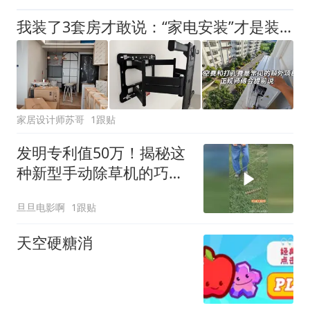
我装了3套房才敢说：“家电安装”才是装修最大的坑，没有之一
家居设计师苏哥
1跟贴
发明专利值50万！揭秘这
种新型手动除草机的巧妙
原理！
旦旦电影啊
1跟贴
天空硬糖消