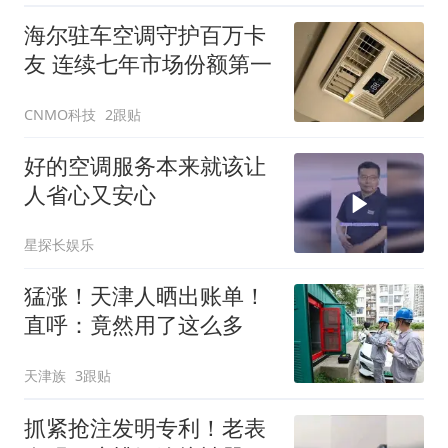
海尔驻车空调守护百万卡
友 连续七年市场份额第一
CNMO科技
2跟贴
好的空调服务本来就该让
人省心又安心
星探长娱乐
猛涨！天津人晒出账单！
直呼：竟然用了这么多
天津族
3跟贴
抓紧抢注发明专利！老表