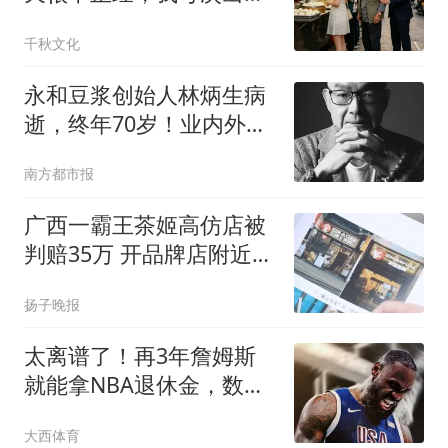
都感觉丢死人了
千秋文化
永和豆浆创始人林炳生病
逝，终年70岁！业内外尊
称“豆哥”
南方都市报
广西一霸王茶姬高仿店被
判赔35万 开品牌店附近20
米处
扬子晚报
太离谱了！再3年詹姆斯
就能拿NBA退休金，数字
曝光，常人望尘莫及
大西体育