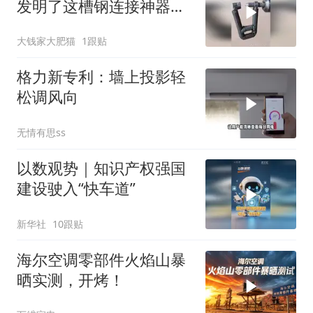
发明了这槽钢连接神器，
为何震惊专家？
大钱家大肥猫
1跟贴
格力新专利：墙上投影轻
松调风向
无情有思ss
以数观势｜知识产权强国
建设驶入“快车道”
新华社
10跟贴
海尔空调零部件火焰山暴
晒实测，开烤！