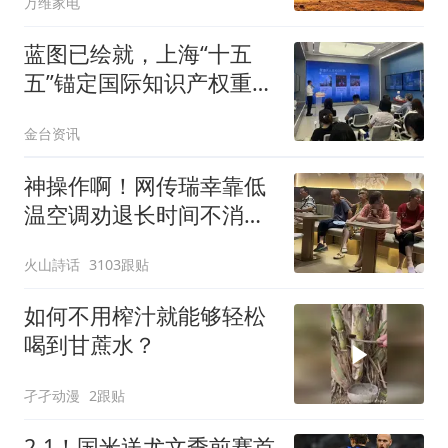
万维家电
蓝图已绘就，上海“十五
五”锚定国际知识产权重要
城市
金台资讯
神操作啊！网传瑞幸靠低
温空调劝退长时间不消
费、占座闲聊的老年人，
火山詩话
3103跟贴
评论区炸锅
如何不用榨汁就能够轻松
喝到甘蔗水？
孑孑动漫
2跟贴
2-1！国米送尤文季前赛首