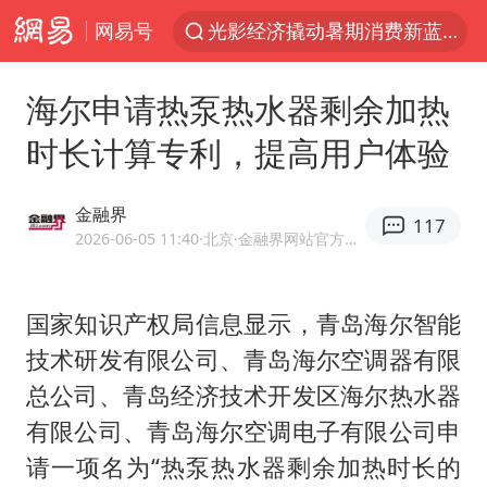
网易号
光影经济撬动暑期消费新蓝海
“新疆的交警怎么个个像我妈”
海尔申请热泵热水器剩余加热
西湖突现狂风暴雨 游客瞬间被浇透
时长计算专利，提高用户体验
香港正式允许“拒绝抢救”
白海豚将正面袭击贯穿浙江
金融界
117
情侣平潭拍日出坠崖1死1伤
2026-06-05 11:40
·北京
·金融界网站官方账号 优质财经领域创作者
《欢迎来龙餐馆》口碑
国家知识产权局信息显示，青岛海尔智能
微信又有新功能，你可以“撤回”你的撤回了！
技术研发有限公司、青岛海尔空调器有限
郑丽文：台湾从来没有“独立”过
总公司、青岛经济技术开发区海尔热水器
几元成本的AI广告导致千万市值蒸发
有限公司、青岛海尔空调电子有限公司申
酒店回应车内过夜被收150元
请一项名为“热泵热水器剩余加热时长的