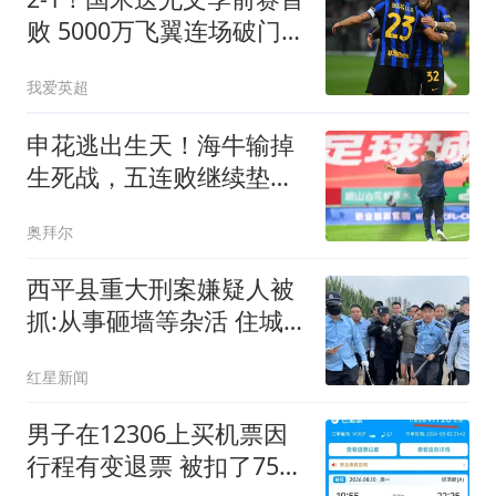
败 5000万飞翼连场破门
23岁奇兵替补建功
我爱英超
申花逃出生天！海牛输掉
生死战，五连败继续垫
底，泰山帮一把吗
奥拜尔
西平县重大刑案嫌疑人被
抓:从事砸墙等杂活 住城
中村
红星新闻
男子在12306上买机票因
行程有变退票 被扣了75%