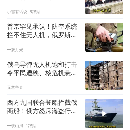
出来的时候，说明后路已
小雪有话说
9跟贴
经堵死了
普京罕见承认！防空系统
拦不住无人机，俄罗斯被
迫“织网”
一簌月光
俄乌导弹无人机饱和打击
令平民遭殃、核危机悬
顶，联合国严厉谴责
无意争春
西方九国联合登船拦截俄
商船！俄方怒斥海盗行
为，深陷双重死局的普京
一饮山河
1跟贴
难道只能认栽？