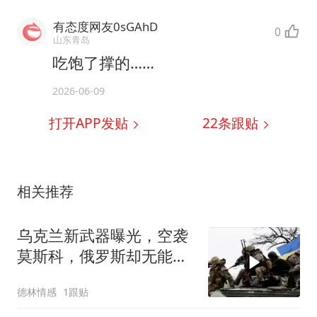
有态度网友0sGAhD
0
山东青岛
吃饱了撑的……
2026-06-09
打开APP发贴
22
条跟贴
相关推荐
乌克兰新武器曝光，空袭
莫斯科，俄罗斯却无能为
力？
德林情感
1跟贴