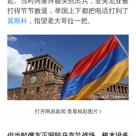
起。当时阿塞拜疆突然出兵，亚美尼亚被
打得节节败退，举国上下都把电话打到了
莫斯科
，指望老大哥拉一把。
打开网易新闻 查看精彩图片
但当时俄方正深陷乌克兰战场，根本没多