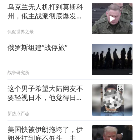
乌克兰无人机打到莫斯科
州，俄主战派彻底爆发：
普京，该战时状态了
侃侃世界之最
俄罗斯组建“战俘旅”
战争研究所
这个男子希望大陆网友不
要轻视日本，他觉得日本
的军事实力远超想象，战
新热点百态
力已经超过英国和法国
了！
美国快被伊朗拖垮了，伊
朗死扛到底不低头，中国