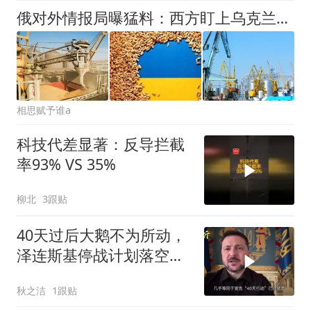
俄对外情报局曝猛料：西方盯上乌克兰土地，背后算计太扎心？
相思赋予谁a
科技代差显著：反导拦截
率93% VS 35%
柳北
3跟贴
40天过后大鹅不为所动，
泽连斯基停战计划落空，
改口秋季再谈
秋之洁
1跟贴