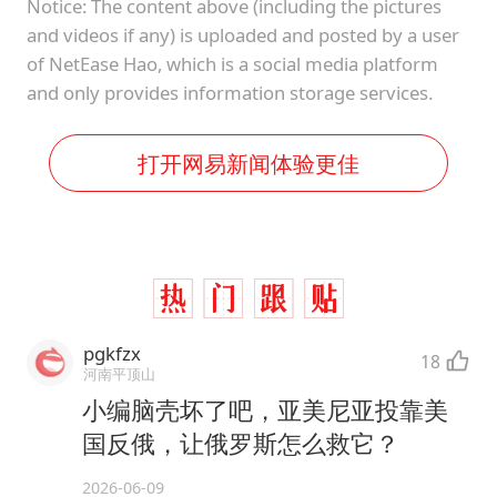
Notice: The content above (including the pictures
and videos if any) is uploaded and posted by a user
of NetEase Hao, which is a social media platform
and only provides information storage services.
打开网易新闻体验更佳
pgkfzx
18
河南平顶山
小编脑壳坏了吧，亚美尼亚投靠美
国反俄，让俄罗斯怎么救它？
2026-06-09