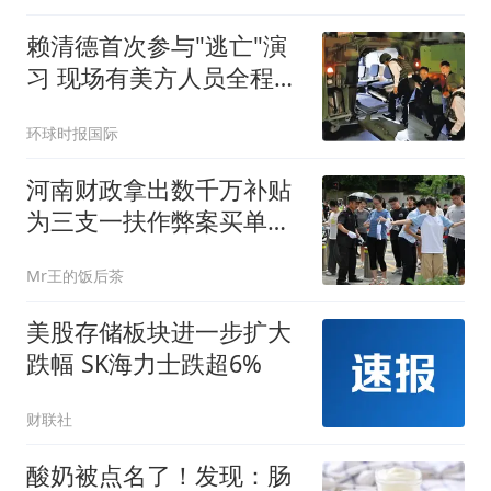
赖清德首次参与"逃亡"演
习 现场有美方人员全程观
察
环球时报国际
河南财政拿出数千万补贴
为三支一扶作弊案买单，
14余万考生重考刷新记录
Mr王的饭后茶
美股存储板块进一步扩大
跌幅 SK海力士跌超6%
财联社
酸奶被点名了！发现：肠