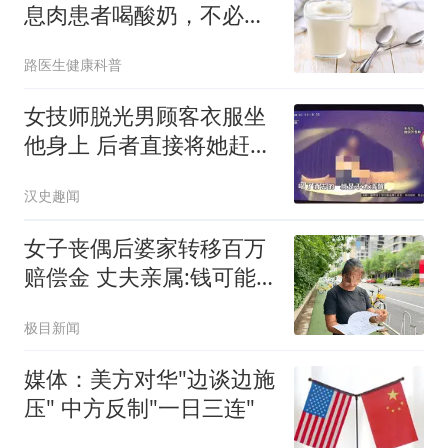
息肉患者喝酸奶，不必等
多久，或有几变化
路医生健康科普
女技师脱光男顾客衣服坐
他身上 后者直接将她赶了
下去
汉史趣闻
女子丧偶后婆家转移百万
赔偿金 丈夫亲属:钱可能
烧了
极目新闻
媒体：美方对华"边谈边施
压" 中方反制"一日三连"