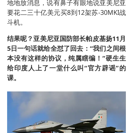
地地放消息，说有鼻子有眼地说亚美尼亚
要花二三十亿美元买8到12架苏-30MKI战
斗机。
结果呢？亚美尼亚国防部长帕皮基扬11月
5日一句话就给全怼了回去：“我们之间根
本没有这样的协议，纯属瞎编！”硬生生
给印度人上了一堂什么叫“官方辟谣”的
课。