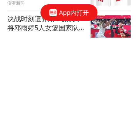
澎湃新闻
App内打开
决战时刻遭弃用！旅美小
将邓雨婷5人女篮国家队
首秀5中1献6分1板
狼叔评论
北京：非京籍家庭购房社
保个税缴纳年限下调为一
年，公积金贷款额度最高
北京青年报
340万元
你见过自己“作死”的吗？
网友：为一个小姐，从复
旦大学退学结婚
另子维爱读史