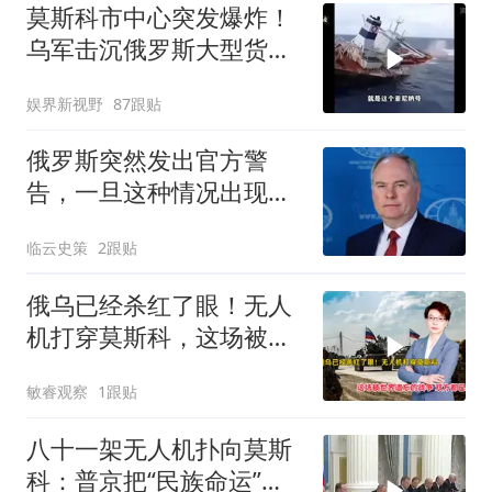
莫斯科市中心突发爆炸！
乌军击沉俄罗斯大型货
轮！
娱界新视野
87跟贴
俄罗斯突然发出官方警
告，一旦这种情况出现，
将考虑动用核武器
临云史策
2跟贴
俄乌已经杀红了眼！无人
机打穿莫斯科，这场被世
界遗忘的战争，双方都已
敏睿观察
1跟贴
疯魔
八十一架无人机扑向莫斯
科：普京把“民族命运”搬