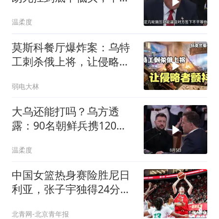
反而迎来新机遇？
温柔度
莫斯科餐厅爆炸案：乌特
工刺杀俄上将，让侵略者
时刻颤抖！
弱电大林
大乌还能打吗？乌方透
露：90名朝鲜兵携120枚
导弹进驻大鹅？
温柔度
中国女篮热身赛险胜尼日
利亚，张子宇独得24分立
下头功
北青网-北京青年报