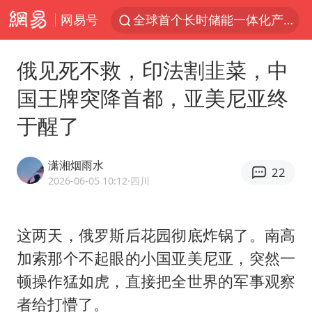
网易号
全球首个长时储能一体化产业园量产
台风白海豚已进入24小时警戒线
俄见死不救，印法割韭菜，中
“秋天的第一杯奶茶”6岁了
国王牌突降首都，亚美尼亚终
上海：台风白海豚或将带来龙卷风
于醒了
四川宜宾高县4.9级地震致1死
国乒男单横滨冠军赛全军覆没
潇湘烟雨水
22
38岁演员求职万岁山NPC成功
2026-06-05 10:12
·四川
胡彦斌获《歌手2026》歌王
U17国足三连胜晋级明日之星半决赛
这两天，俄罗斯后花园彻底炸锅了。南
高
加索
那个不起眼的小国亚美尼亚，突然一
美股存储板块集体大跌
顿操作猛如虎，直接把全世界的军事观察
中巨芯：上半年归母净利润1405.77万元
者给打懵了。