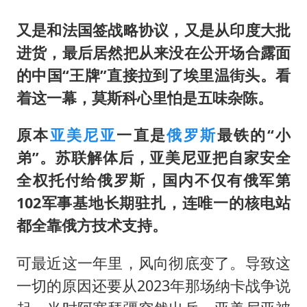
东航：国内客票提前14天免费退改
日本试射“战斧”导弹，国防部回应
又是和法国签战略协议，又是从印度大批
进货，最后居然把从来没在公开场合露面
名创优品回应女子吐槽内裤质量差
的中国“王牌”直接拉到了埃里温街头。看
百花奖开幕式
着这一幕，莫斯科心里怕是五味杂陈。
胡彦斌韩磊 谁帮谁
夯实基础开新局
原本
亚美尼亚
一直是
俄罗斯
最铁的“小
弟”。苏联解体后，亚美尼亚把自家安全
全权托付给俄罗斯，国内不仅有俄军第
102军事基地长期驻扎，连唯一的核电站
都全靠俄方技术支持。
可最近这一年里，风向彻底变了。导致这
一切的原因还要从2023年那场纳卡战争说