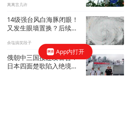
离离言几许
14级强台风白海豚闭眼！
又发生眼墙置换？后续仍
有增强可能？
余塩搞笑段子
App内打开
俄朝中三国接连发警告！
日本四面楚歌陷入绝境，
美军逃往第三岛链
经纬戎韬
报应来了？伊朗下达处决
令，特朗普连喊8次停
手，海外资产遭清算
离离言几许