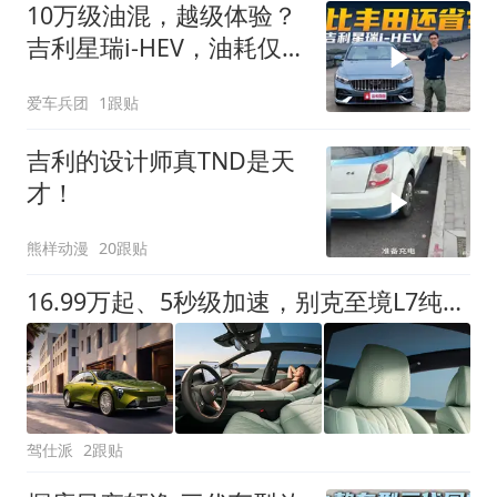
10万级油混，越级体验？
吉利星瑞i-HEV，油耗仅
3.98L/100km！
爱车兵团
1跟贴
吉利的设计师真TND是天
才！
熊样动漫
20跟贴
16.99万起、5秒级加速，别克至境L7纯电预售
驾仕派
2跟贴