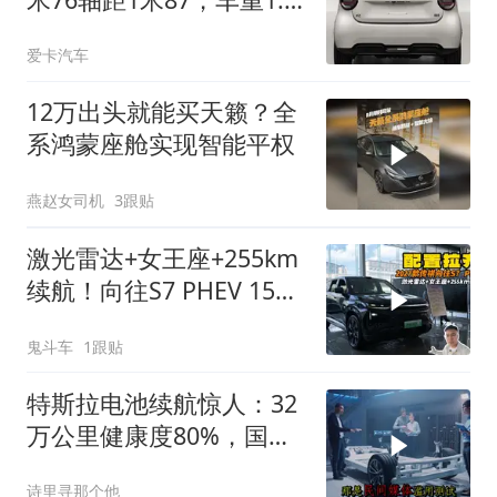
吨
爱卡汽车
12万出头就能买天籁？全
系鸿蒙座舱实现智能平权
燕赵女司机
3跟贴
激光雷达+女王座+255km
续航！向往S7 PHEV 15万
级真能打
鬼斗车
1跟贴
特斯拉电池续航惊人：32
万公里健康度80%，国产
差距大
诗里寻那个他