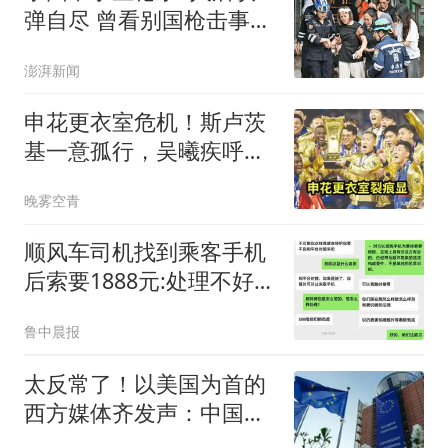
弹自尽 曾看别国枪击事件
视频
澎湃新闻
申花更衣室危机！斯卢茨
基一意孤行，吴曦疾呼：
不改变难保级
晚雾空青
顺风车司机找到乘客手机
后索要1888元:处理不好就
拔卡
鲁中晨报
太反常了！以美国为首的
西方媒体齐发声：中国早
在关键领域崛起了