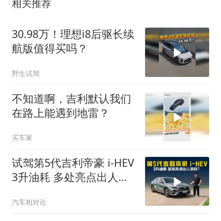
相关推荐
30.98万！理想i8后驱长续
航版值得买吗？
野生试驾
不知道啊，吉利默认我们
在路上能遇到地雷？
买车家
试驾第5代吉利帝豪 i-HEV
3升油耗 多处亮点出人意
料？
汽车相对论