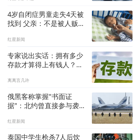
4岁自闭症男童走失4天被
找到 父亲：不是被人贩子
抱走
红星新闻
专家说出实话：拥有多少
存款才算得上有钱人？终
于有了答案
离离言几许
俄黑客称掌握"书面证
据"：北约曾直接参与袭击
俄罗斯
红星新闻
泰国中学生枪杀7人后饮