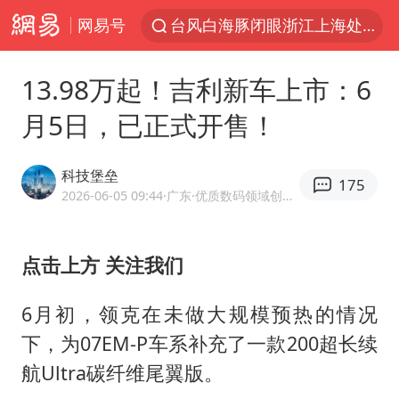
网易号
台风白海豚闭眼浙江上海处于危险半圆
白海豚将正面袭击贯穿浙江
13.98万起！吉利新车上市：6
香港宏福苑火灾或由烟头引起
月5日，已正式开售！
中国父女泰国骑摩托车坠崖1死1伤
浙江台州《告全体市民书》
科技堡垒
175
网约车司机充电时猝死保险拒赔
2026-06-05 09:44
·广东
·优质数码领域创作者
周末打虎 宋致远被查
点击上方 关注我们
郑丽文：台湾从来没有“独立”过
刘浩存百花奖开幕式红裙起舞
6月初，领克在未做大规模预热的情况
女子网购名牌包发现是自己丢的那只
下，为07EM-P车系补充了一款200超长续
女儿为争财产堵门阻挠父亲出殡
航Ultra碳纤维尾翼版。