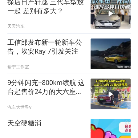
探店日产轩逸 三代车型放
一起 差别有多大？
天天汽车
工信部发布新一轮新车公
告，埃安Ray 7引发关注
帮宁工作室
9分钟闪充+800km续航 这
台起售价24万的大六座
SUV真的没得黑
汽车大世界V
天空硬糖消