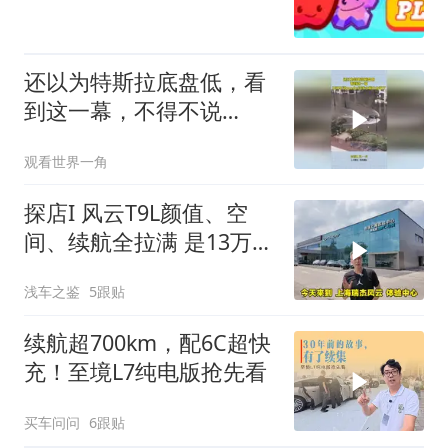
还以为特斯拉底盘低，看
到这一幕，不得不说
model3涉水能力太强了
观看世界一角
探店I 风云T9L颜值、空
间、续航全拉满 是13万级
混动卷王
浅车之鉴
5跟贴
续航超700km，配6C超快
充！至境L7纯电版抢先看
买车问问
6跟贴