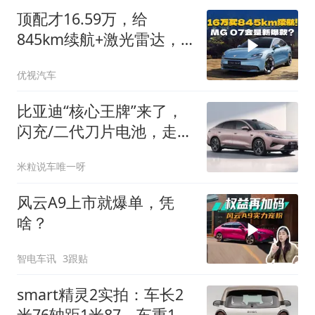
顶配才16.59万，给
845km续航+激光雷达，
MG 07这是掀桌子了？
优视汽车
比亚迪“核心王牌”来了，
闪充/二代刀片电池，走平
价路线
米粒说车唯一呀
风云A9上市就爆单，凭
啥？
智电车讯
3跟贴
smart精灵2实拍：车长2
米76轴距1米87，车重1.1