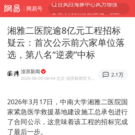
网易号
日本试射“战斧”导弹，国防部回应
曝韩国足协为外籍裁判员安排色情招待
湘雅二医院逾8亿元工程招标
四川宜宾市高县4.9级地震致1人死亡
疑云：首次公示前六家单位落
向鹏0-3不敌张本智和
选，第八名“逆袭”中标
百花奖开幕式
“新疆阿勒泰八月能滑雪”不实
澎湃新闻
2.1万
我国外贸延续良好增长态势
2026-06-05 08:44
·北京
·澎湃新闻官方网易号
刘国正说向鹏打得很窝囊
陈幸同晋级WTT横滨冠军赛8强
2026年3月17日，中南大学湘雅二医院国
家紧急医学救援基地建设施工总承包进行
国防部：坚决反制任何闹海挑衅图谋
了合同公示，这意味着该工程的招标完成
宇树科技中一签需缴款7.54万元
了最后一步。