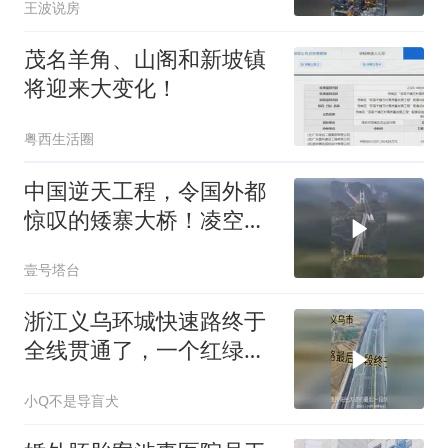
王波说房
茂名羊角、山阁和新坡镇
将迎来大变化！
粤西生活圈
中国逆天工程，令国外都
惊叹的矮寨大桥！凌空飞
架德夯大峡谷
壹号塔台
浙江义乌环城快速路终于
全线贯通了，一个红绿灯
都没有全程快速路
小Q不是导盲犬