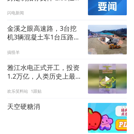
分院建设工程串标案细节
闪电新闻
披露
金溪之眼高速路，3台挖
机3辆混凝土车1台压路车
20个工人
搞怪羊
雅江水电正式开工，投资
1.2万亿，人类历史上最大
基建工程要来了
欢乐笑料站
1跟贴
天空硬糖消