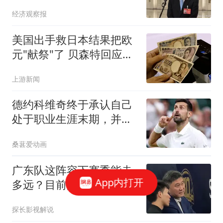
经济观察报
美国出手救日本结果把欧
元"献祭"了 贝森特回应质
疑
上游新闻
德约科维奇终于承认自己
处于职业生涯末期，并对
退役做出说明
桑葚爱动画
广东队这阵容下赛季能走
App内打开
多远？目前的阵容很有可
能打破队史记录。
探长影视解说