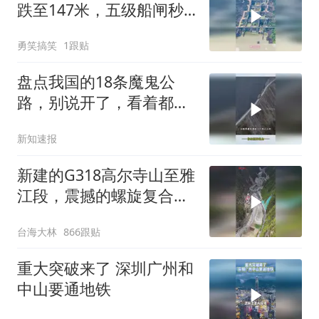
跌至147米，五级船闸秒
变四级
勇笑搞笑
1跟贴
盘点我国的18条魔鬼公
路，别说开了，看着都吓
人！
新知速报
新建的G318高尔寺山至雅
江段，震撼的螺旋复合高
架设计
台海大林
866跟贴
重大突破来了 深圳广州和
中山要通地铁