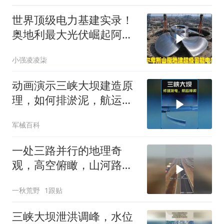
世界顶级电力基建实录！
奥地利最大光伏崛起阿尔
卑斯蓄能洞穴出镜
小强凌凌柒
动画演示三峡大坝建造原
理，如何排淤泥，航运，
发电？ #科普知识
军械百科
一处三路并行的地理奇
观，高空俯瞰，山河路网
交织场面壮阔无比
一秋荒野
1跟贴
三峡大坝泄洪调峰，水位