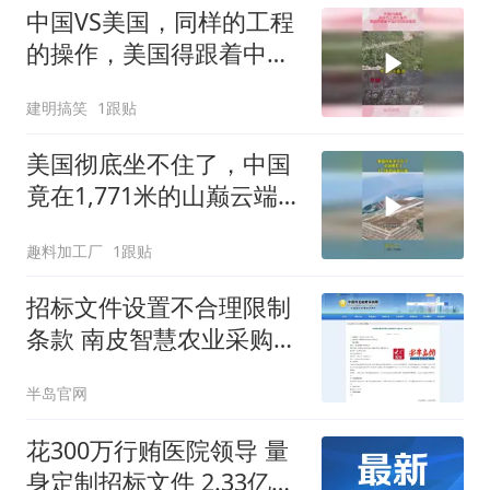
中国VS美国，同样的工程
的操作，美国得跟着中国
的屁股后面追
建明搞笑
1跟贴
美国彻底坐不住了，中国
竟在1,771米的山巅云端，
架起超级机场
趣料加工厂
1跟贴
招标文件设置不合理限制
条款 南皮智慧农业采购项
目责令整改重启采购
半岛官网
花300万行贿医院领导 量
身定制招标文件 2.33亿元