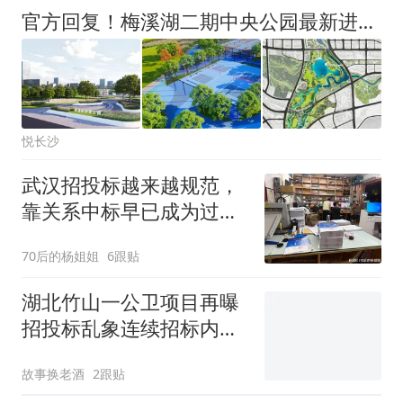
官方回复！梅溪湖二期中央公园最新进展！
悦长沙
武汉招投标越来越规范，
靠关系中标早已成为过去
式
70后的杨姐姐
6跟贴
湖北竹山一公卫项目再曝
招投标乱象连续招标内定
明摆操作
故事换老酒
2跟贴