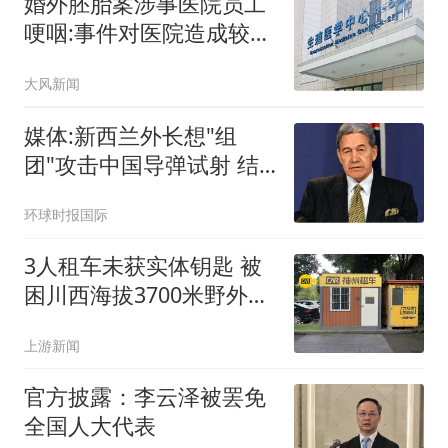
婚外胚胎案涉事医院员工
哽咽:事件对医院造成较大
冲击
大风新闻
媒体:新西兰外长想"组
团"攻击中国导弹试射 结
果被打脸
环球时报国际
3人租车未获实体钥匙 被
困川西海拔3700米野外10
余小时
上游新闻
官方披露：李云泽被罢免
全国人大代表