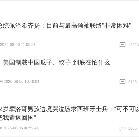
总统佩泽希齐扬：目前与最高领袖联络"非常困难"
26-08-06 11:05:53
13913
跟贴
13913
：美国制裁中国瓜子、饺子 到底在怕什么
026-08-06 10:48:04
3136
跟贴
3136
12岁摩洛哥男孩边境哭泣恳求西班牙士兵：“可不可
把我遣返回国”
2026-08-06 00:59:41
1005
跟贴
1005