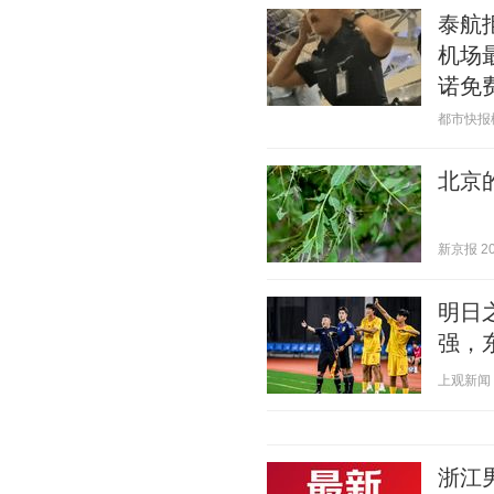
泰航
机场
诺免
都市快报橙柿
北京
新京报 202
明日
强，
上观新闻 20
浙江