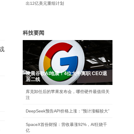
出12亿美元重组计划
承
科技要闻
战
凌晨谷歌AI地震！4位大牛离职 CEO退
居二线
库克卸任后的苹果发布会，哪些硬件最值得关
注
DeepSeek预告API价格上涨：“预计涨幅较大”
SpaceX首份财报：营收暴涨92%，AI狂烧千
事
亿