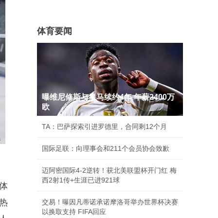
体育要闻
曝维尼修斯与皇马续约4年 年薪2400万
欧
TA：巴萨探索引进罗德里，合同剩12个月
国际足联：向理事会和211个会员协会致歉
迈阿密国际4-2逆转！获北美联盟杯开门红 梅
西2射1传+生涯已进921球
体
热
交易！曝因凡蒂诺承诺摩洛哥举办世界杯决赛
以换取支持 FIFA回应