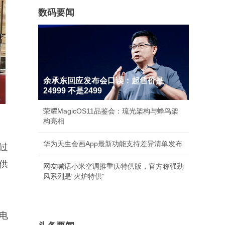
数码要闻
余承东回应发布会口误：起售价是
24999 不是2499
荣耀MagicOS11品鉴会：琉光架构与蜂鸟架
构亮相
华为天生会画App最新功能支持差异清单发布
过
供
网友喊话小米空调推重庆特供版，官方称强劲
风系列是“火炉特供”
电