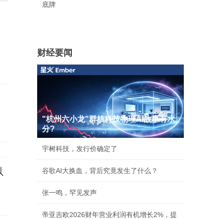
底牌
财经要闻
"杭州六小龙"群核科技物理AI故事有水
分?
宇树科技，发行价确定了
以
谷歌AI大换血，背后究竟发生了什么？
张一鸣，罕见发声
帝亚吉欧2026财年营业利润有机增长2%，提