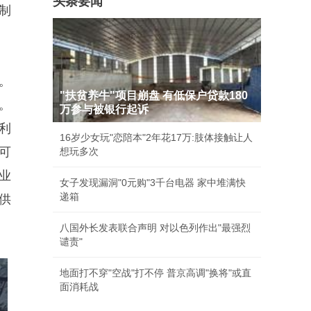
头条要闻
制
。
"扶贫养牛"项目崩盘 有低保户贷款180
。
万参与被银行起诉
利
16岁少女玩"恋陪本"2年花17万:肢体接触让人
可
想玩多次
业
女子发现漏洞"0元购"3千台电器 家中堆满快
递箱
供
八国外长发表联合声明 对以色列作出"最强烈
谴责"
地面打不穿"空战"打不停 普京高调"换将"或直
面消耗战