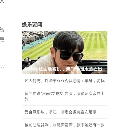
人
娱乐要闻
智
慧
周杰伦私生活被扒，澳门传闻水落石出
艺人何与、刘些宁双双否认恋情：单身，勿扰
荷兰弟遭“河南弟”抢功 导演，演员证实亲自上
阵
受台风影响，浙江一演唱会紧急宣布延期
被前助理背刺，刘晓庆发声，原来她还有一张