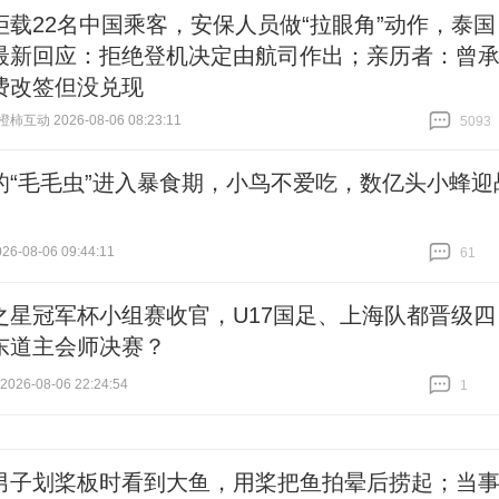
拒载22名中国乘客，安保人员做“拉眼角”动作，泰国
最新回应：拒绝登机决定由航司作出；亲历者：曾
费改签但没兑现
互动 2026-08-06 08:23:11
5093
跟贴
5093
的“毛毛虫”进入暴食期，小鸟不爱吃，数亿头小蜂迎
6-08-06 09:44:11
61
跟贴
61
之星冠军杯小组赛收官，U17国足、上海队都晋级四
东道主会师决赛？
26-08-06 22:24:54
1
跟贴
1
男子划桨板时看到大鱼，用桨把鱼拍晕后捞起；当