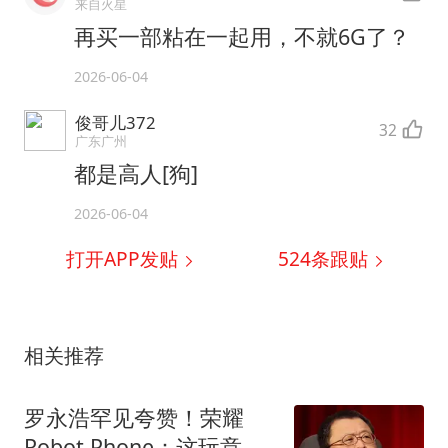
来自火星
再买一部粘在一起用，不就6G了？
2026-06-04
俊哥儿372
32
广东广州
都是高人[狗]
2026-06-04
打开APP发贴
524
条跟贴
相关推荐
罗永浩罕见夸赞！荣耀
Robot Phone：这玩意儿