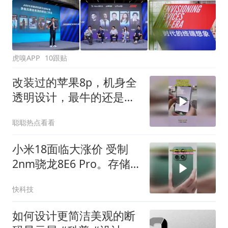
虎嗅APP
10跟贴
改装过的苹果8p，机身全
透明设计，最牛的还是隐
私屏幕！
聪聪热点看看
小米18面临大涨价 受制
2nm骁龙8E6 Pro。存储
等上游物料大幅提价所致
快科技
如何设计更简洁美观的断