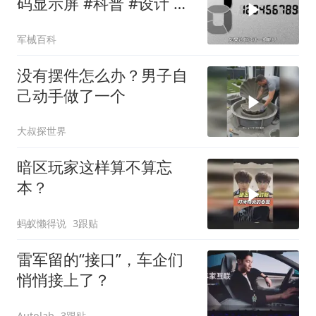
码显示屏 #科普 #设计 #
涨知识
军械百科
没有摆件怎么办？男子自
己动手做了一个
大叔探世界
暗区玩家这样算不算忘
本？
蚂蚁懒得说
3跟贴
雷军留的“接口”，车企们
悄悄接上了？
3跟贴
Autolab