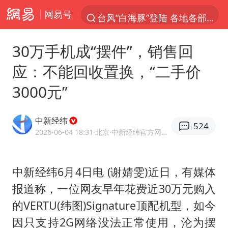
网易号
台风“白海豚”登陆 各地各部门全力应对
人形机器人第一股
30万手机成“摆件”，销售回
多地银行上调存款利率
应：不能回收置换，“二手价
上海地铁4条线路全线停运
3000元”
白海豚路径图
宇树申购 中一签有望赚20万元
中新经纬
524
4.2平卫生间补漏注胶花1.55万
2026-06-04 18:31
·北京
·中新经纬官方网易号
武汉3名城管协管员殴打摊主被刑拘
律师谈贾冰私人饭局被偷拍
中新经纬6月4日电 (谢婧雯)近日，有媒体
报道称，一位网友早年花费近30万元购入
男子结婚8年3个女儿都不是亲生
的VERTU(纬图)Signature顶配机型，如今
白海豚可深入内陆制造大范围风雨
因只支持2G网络没法正常使用，沦为摆