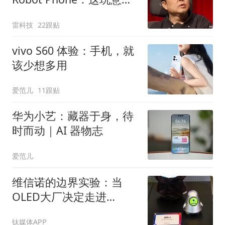
真抄不了
雷科技
22跟贴
vivo S60 体验：手机，就
该少想多用
爱范儿
11跟贴
华为小艺：藏器于身，待
时而动｜AI 器物志
爱范儿
维信诺的边界实验：当
OLED大厂决定走进
ChinaJoy
钛媒体APP