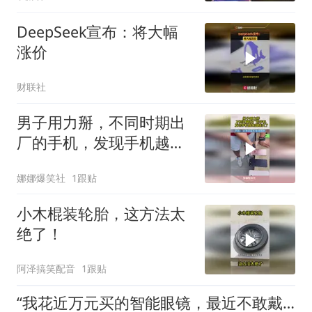
DeepSeek宣布：将大幅
涨价
财联社
男子用力掰，不同时期出
厂的手机，发现手机越来
越结实了
娜娜爆笑社
1跟贴
小木棍装轮胎，这方法太
绝了！
阿泽搞笑配音
1跟贴
“我花近万元买的智能眼镜，最近不敢戴出门”