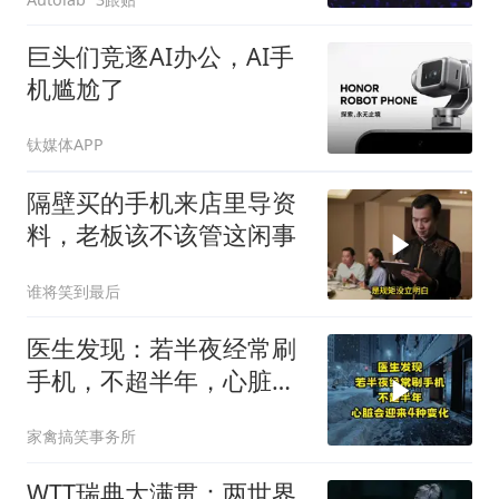
巨头们竞逐AI办公，AI手
机尴尬了
钛媒体APP
隔壁买的手机来店里导资
料，老板该不该管这闲事
谁将笑到最后
医生发现：若半夜经常刷
手机，不超半年，心脏会
迎来4种变化
家禽搞笑事务所
WTT瑞典大满贯：两世界