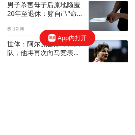
男子杀害母子后原地隐匿
20年至退休：赌自己"命
大"
极目新闻
App内打开
世体：阿尔瓦雷斯今日归
队，他将再次向马竞表达
加盟巴萨意愿
懂球帝
敲定体检！阿劳霍奔赴利
物浦，租借+5500 万买断
落地，三方共赢转会诞生
友谊第一
明日起事业起飞！3大生
肖运势翻盘，贵人加持，