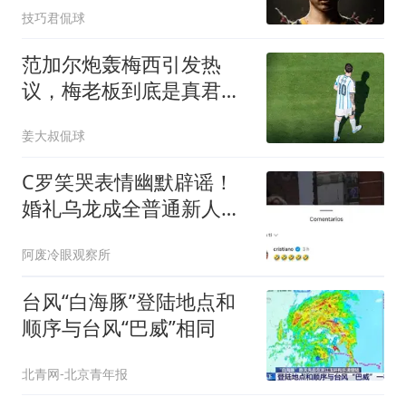
技巧君侃球
范加尔炮轰梅西引发热
议，梅老板到底是真君子
还是隐形球霸
姜大叔侃球
C罗笑哭表情幽默辟谣！
婚礼乌龙成全普通新人，
教堂叹终于清静！
阿废冷眼观察所
台风“白海豚”登陆地点和
顺序与台风“巴威”相同
北青网-北京青年报