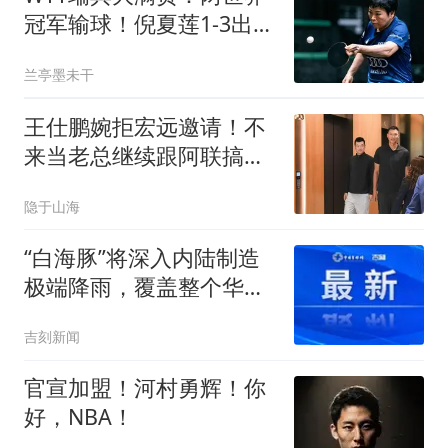
冠军输球！倪夏莲1-3出
局，蒯曼确定对手
兰亭墨未干
王仕鹏婉拒宏远邀请！不
来当老总继续跟阿联搞青
训，广东管理层这回彻底
隐于山海
没招了
“白海豚”将深入内陆制造
极端降雨，覆盖整个华东
地区，未来三天浙江、上
吉刻新闻
海、福建、江西、江苏、
河南、河北等地局地有特
官宣加盟！河村勇辉！你
大暴雨
好，NBA！