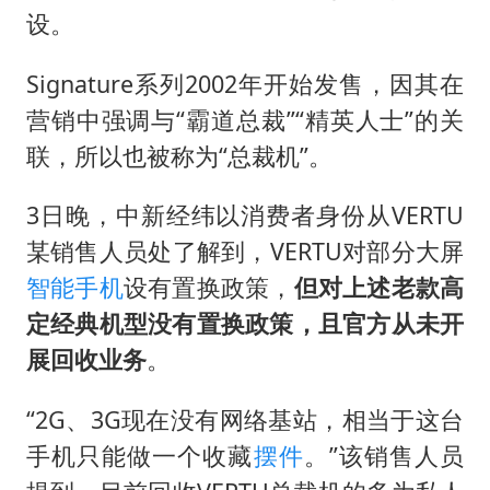
面对面丨蔡磊：与渐冻症抗争 纵使不敌 也不屈服
设。
NBA传奇教练老尼尔森去世
Signature系列2002年开始发售，因其在
手机真会“偷听”我们说话吗
营销中强调与“霸道总裁”“精英人士”的关
加沙约14万栋建筑被完全摧毁
联，所以也被称为“总裁机”。
5万小车卖不动 微型代步车集体遇冷
“皋”在低处
3日晚，中新经纬以消费者身份从VERTU
某销售人员处了解到，VERTU对部分大屏
从科技创新看开局起步的时与势
智能手机
设有置换政策，
但对上述老款高
定经典机型没有置换政策，且官方从未开
展回收业务
。
“2G、3G现在没有网络基站，相当于这台
手机只能做一个收藏
摆件
。”该销售人员