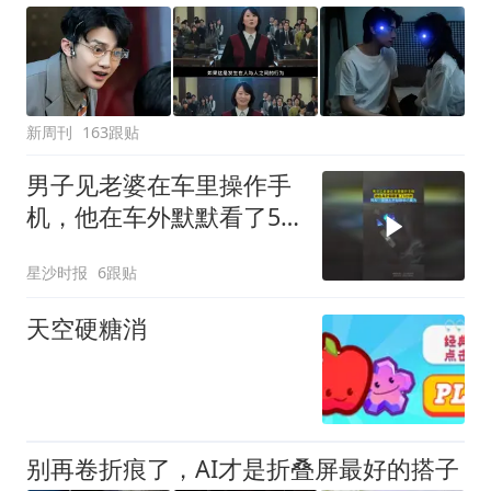
新周刊
163跟贴
男子见老婆在车里操作手
机，他在车外默默看了5
分钟，网友：要想人不知
星沙时报
6跟贴
除非己莫为
天空硬糖消
别再卷折痕了，AI才是折叠屏最好的搭子