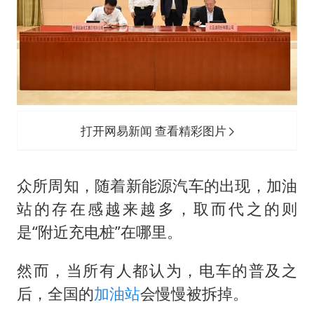
U17国足点球大战淘汰河床晋级决赛
东航：国内客票提前14天免费退改
胡彦斌韩磊 谁帮谁
胡彦斌获《歌手2026》歌王
日本试射“战斧”导弹，国防部回应
打开网易新闻 查看精彩图片
我国外贸延续良好增长态势
夯实基础开新局
众所周知，随着新能源汽车的出现，加油
站的存在感越来越多，取而代之的则
是“附近充电桩”在哪里。
然而，当所有人都认为，电车的普及之
后，全国的
加油站
会慢慢被拆掉。