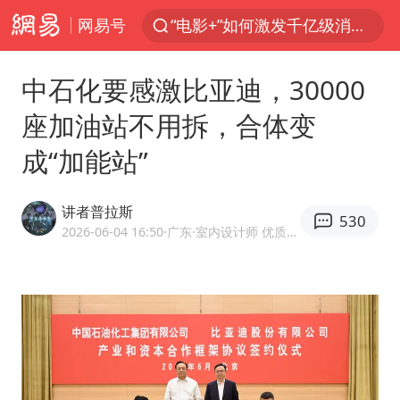
网易号
“电影+”如何激发千亿级消费新活力？
全球首个长时储能一体化产业园量产
中石化要感激比亚迪，30000
“秋天的第一杯奶茶”6岁了
座加油站不用拆，合体变
台风白海豚已进入24小时警戒线
成“加能站”
中国女篮70-67险胜尼日利亚女篮
四川宜宾市高县4.9级地震致1人死亡
讲者普拉斯
530
上海：台风白海豚或将带来龙卷风
2026-06-04 16:50
·广东
·室内设计师 优质汽车领域创作者
名创优品回应女子吐槽内裤质量差
出口禁令驱动有色板块大涨
胜宏科技：股票交易异常波动
38岁演员求职万岁山NPC成功