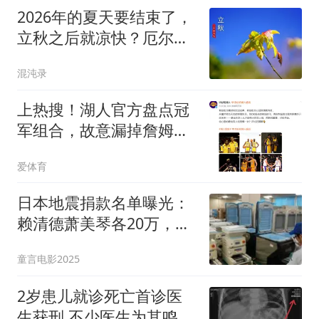
2026年的夏天要结束了，
立秋之后就凉快？厄尔尼
诺影响还在扩大？
混沌录
上热搜！湖人官方盘点冠
军组合，故意漏掉詹姆斯
引发球迷不满！
爱体育
日本地震捐款名单曝光：
赖清德萧美琴各20万，郑
丽文100万
童言电影2025
2岁患儿就诊死亡首诊医
生获刑 不少医生为其鸣不