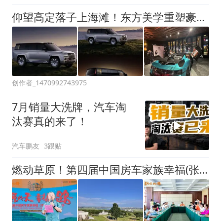
仰望高定落子上海滩！东方美学重塑豪华定义权
创作者_1470992743975
7月销量大洗牌，汽车淘
汰赛真的来了！
汽车鹏友
3跟贴
燃动草原！第四届中国房车家族幸福(张北草原)嘉年华盛大启幕