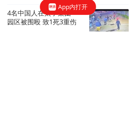
App内打开
4名中国人在太子集团一
园区被围殴 致1死3重伤
扬子晚报
婚外胚胎案涉事医院员工
哽咽:事件对医院造成较大
冲击
大风新闻
媒体:新西兰外长想"组
团"攻击中国导弹试射 结
果被打脸
环球时报国际
史无前例！巴基斯坦一警