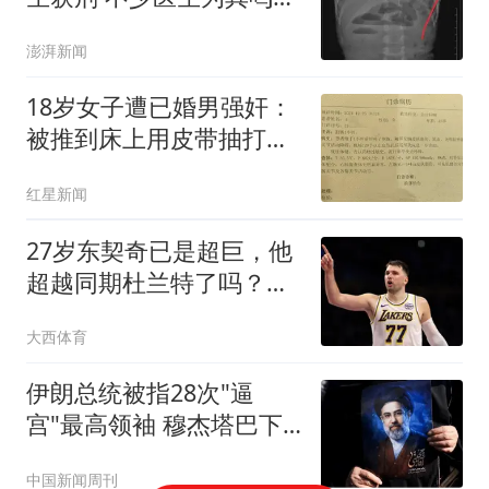
平
澎湃新闻
18岁女子遭已婚男强奸：
被推到床上用皮带抽打后
强奸
红星新闻
27岁东契奇已是超巨，他
超越同期杜兰特了吗？全
面对比很意外
大西体育
伊朗总统被指28次"逼
宫"最高领袖 穆杰塔巴下
最后警告
中国新闻周刊