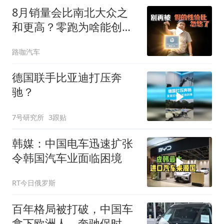
8月销量会比南北大众之
和更高？零跑为啥能创造
销量神话
路咖汽车
德国联手比亚迪打压奔
驰？
7号研究所
3跟贴
韩媒：中国电车迅速扩张
令韩国汽车业面临困境
RT今日俄罗斯
百年格局被打破，中国车
拿下欧洲人，奔驰保时捷