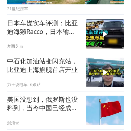
21世纪房车
日本车媒实车评测：比亚
迪海獭Racco，日本输
了？
梦西芝点
中石化加油站变闪充站，
比亚迪上海旗舰首店开业
力王说电车
6跟贴
美国没想到，俄罗斯也没
料到，当今中国已经成为
了全世界的骄傲
混沌录