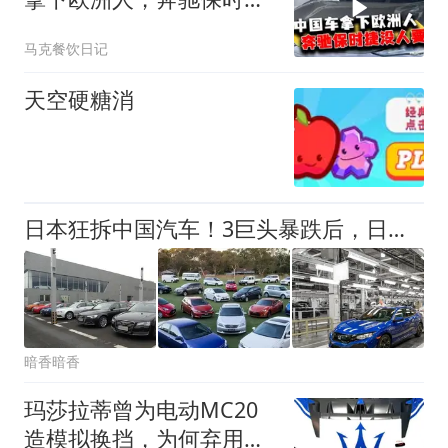
现在没人要了？
马克餐饮日记
天空硬糖消
日本狂拆中国汽车！3巨头暴跌后，日系车陷危机，国产车能取代吗
暗香暗香
玛莎拉蒂曾为电动MC20
造模拟换挡，为何弃用？