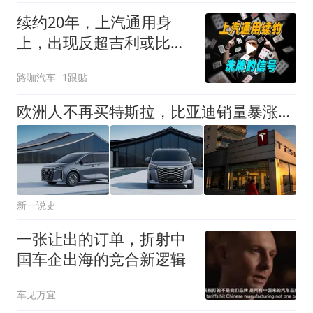
续约20年，上汽通用身
上，出现反超吉利或比亚
迪的机会？
路咖汽车
1跟贴
欧洲人不再买特斯拉，比亚迪销量暴涨，马斯克为何输掉欧洲市场？
新一说史
一张让出的订单，折射中
国车企出海的竞合新逻辑
车见万宜