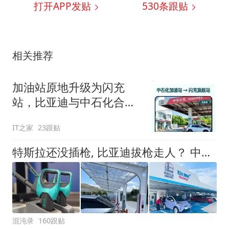
打开APP发贴
530
条跟贴
相关推荐
加油站原地升级为闪充
站，比亚迪与中石化合作
里程碑项目落地
IT之家
23跟贴
特斯拉还没插枪, 比亚迪拔枪走人？ 中石化上万座改桩:下一辆车选谁
混沌录
160跟贴