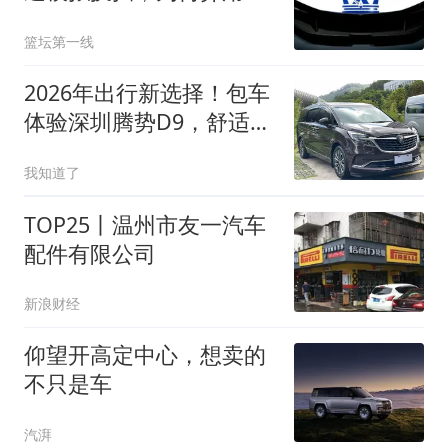
2025年取消，GT Folgore
篮坛第一线
不装假挡
2026年出行新选择！包车
体验深圳腾势D9，舒适之
旅等你来
我知道了
TOP25丨温州市友一汽车
配件有限公司
新浪财经
仰望开高定中心，想卖的
不只是车
汽湃