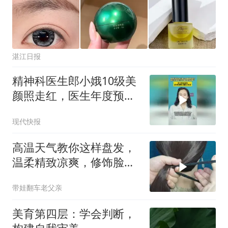
湛江日报
精神科医生郎小娥10级美
颜照走红，医生年度预约
挂号量曾是领域第一，已
现代快报
工作40余年
高温天气教你这样盘发，
温柔精致凉爽，修饰脸
型，日常打理更省心
带娃翻车老父亲
美育第四层：学会判断，