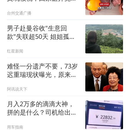
塑料；当事人：当时感觉
台州交通广播
颜色不对，摊主说是没上
油，拿回去晒几天就好，
男子赴曼谷收"生意回
没想到她做戏做全套
款"失联超50天 姐姐孤身
赴泰寻弟
红星新闻
难怪一分遗产不要，73岁
迟重瑞现状曝光，原来他
已走上另一种人生
阿讯说天下
月入2万多的滴滴大神，
拼的是什么？司机给出了
答案
用车指南