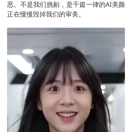
女子开一天一夜空调后二氧化碳中毒
恶。不是我们挑剔，是千篇一律的AI美颜
台风白海豚最新路径研判来了
正在慢慢毁掉我们的审美。
船舶避风项目停工 多地全力防台风
我国编制完成新版全月地质图
男子结婚8年发现3个女儿均非亲生
消费新图景｜多举措提升消费体验 释放夏日经济活力
奋进开新局 实干挑大梁