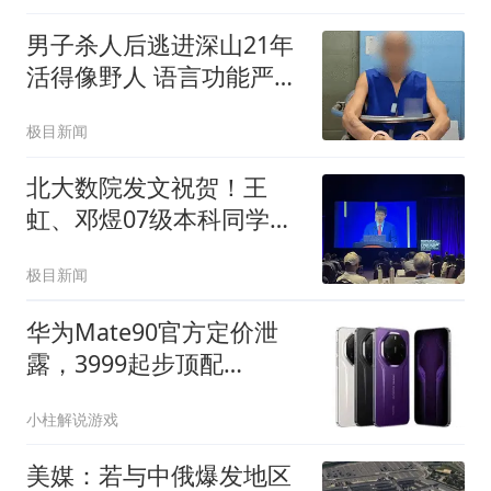
男子杀人后逃进深山21年
活得像野人 语言功能严重
退化
极目新闻
北大数院发文祝贺！王
虹、邓煜07级本科同学苏
炜杰获考普斯奖，他们曾
极目新闻
在菲尔兹奖颁奖仪式后合
影
华为Mate90官方定价泄
露，3999起步顶配
12999，高中低端全部配
小柱解说游戏
齐
美媒：若与中俄爆发地区