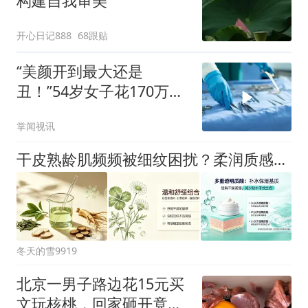
构建自我审美
开心日记888
68跟贴
“美颜开到最大还是
丑！”54岁女子花170万整
形后鼻子歪了，额头坑洼
掌闻视讯
不平
干皮熟龄肌频频被细纹困扰？柔润质感的养护精华霜，该如何挑选
冬天的雪9919
北京一男子路边花15元买
文玩核桃，回家砸开竟是