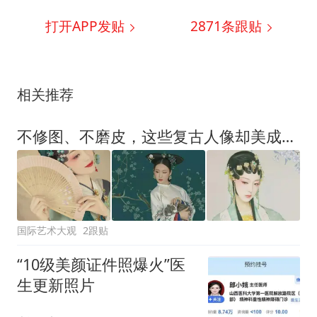
打开APP发贴
2871
条跟贴
相关推荐
不修图、不磨皮，这些复古人像却美成了“剧毒”！看完我卸载了所有美颜APP
国际艺术大观
2跟贴
“10级美颜证件照爆火”医
生更新照片