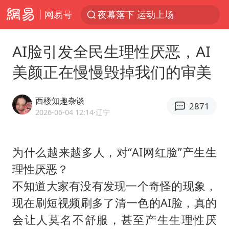
网易号
夜幕落下 运动上场
1岁宝宝碰坏纸巾盒 宝妈被索赔924元
AI脸引发全民生理性厌恶，AI
台风白海豚环流面积近似13个浙江
美颜正在慢慢毁掉我们的审美
Meta被判支付5.67亿美元
台风白海豚逼近 暴雨大暴雨来袭
西楼知趣杂谈
2871
OpenAI为免费用户升级GPT-5.6 Luna
2026-06-04 12:14
·辽宁
47岁妈妈突然产女 26岁女儿：很震惊
为什么越来越多人，对“AI网红脸”产生生
中国稀土盘中涨停
理性厌恶？
日本广岛民众举行游行反对政府行径
不知道大家有没有发现一个奇怪的现象，
21楼高空抛物嫌疑人被拘留
现在刷短视频刷多了清一色的AI脸，真的
实探山东最热的“中国蔬菜之乡”
会让人莫名不舒服，甚至产生生理性厌