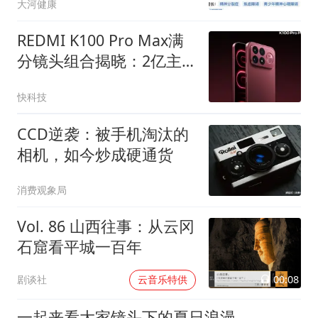
大河健康
REDMI K100 Pro Max满
分镜头组合揭晓：2亿主
摄+5X潜望长焦+50MP超
快科技
广角
CCD逆袭：被手机淘汰的
相机，如今炒成硬通货
消费观象局
Vol. 86 山西往事：从云冈
石窟看平城一百年
00:08
剧谈社
云音乐特供
一起来看大家镜头下的夏日浪漫