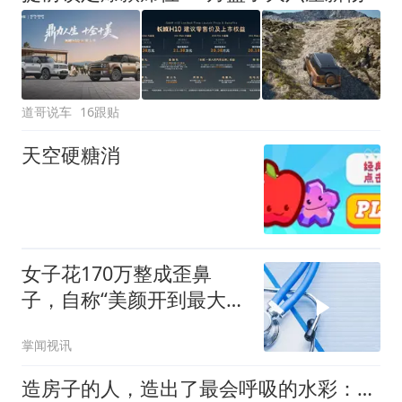
道哥说车
16跟贴
天空硬糖消
女子花170万整成歪鼻
子，自称“美颜开到最大还
是丑”，涉事公司回应
掌闻视讯
造房子的人，造出了最会呼吸的水彩：波兰建筑师的水彩魔法，每一笔都在失控中完美