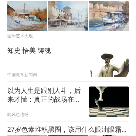
国际艺术大观
知史 悟美 铸魂
中国教育新闻网
以为人生是跟别人斗，后
来才懂：真正的战场在你
的思想和意识之间
晚风也遗憾
27岁色素堆积黑圈，该用什么眼油眼霜改善？5款小众眼油，修护肌底改善眼周黑圈