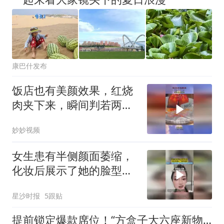
康巴什发布
饭店也有美颜效果，红烧
肉夹下来，瞬间判若两
肉！
妙妙视频
女生患有半侧颜面萎缩，
化妆后展示了她的脸型，
网友：两边都好看 同时拥
星沙时报
5跟贴
有两种脸型
提前锁定爆款席位！“方盒子大六座新物种”长城H10上市限时20.18万起