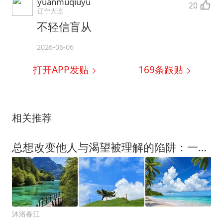
yuanmuqiuyu
20
辽宁大连
不轻信盲从
2026-06-06
打开APP发贴
169
条跟贴
相关推荐
总想改变他人与渴望被理解的陷阱：一场指向内在的觉醒
沐浴春江