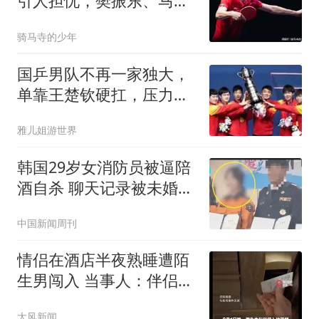
引人担忧，樊振东、马龙
即便归队亦非良药
骑马寺的少年
国乒男队不再一家独大，
单靠王楚钦硬扛，压力已
经摆在台上！
雅儿姐游世界
韩国29岁女消防员被逼陪
酒自杀 聊天记录被未婚夫
公开
中国新闻周刊
情侣在酒店半夜熟睡遭陌
生男闯入 当事人：伴侣被
看光
大风新闻