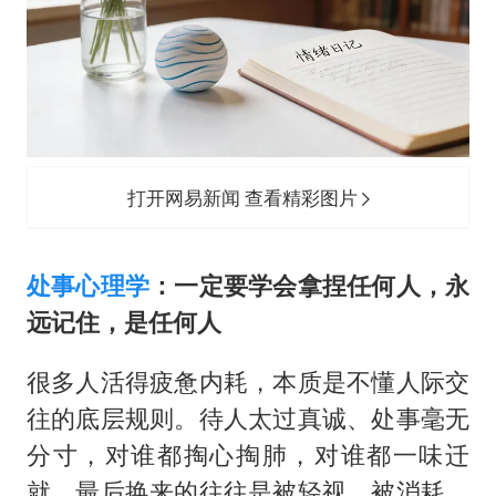
酒店回应车内过夜被收150元
牛津大学一纸声明甩不了锅
香港宏福苑火灾或由烟头引起
儿子陪躺平老爹体验外卖员火了
几元成本 千万市值蒸发
打开网易新闻 查看精彩图片
“不怕六爷挂得多 就怕六爷挂一颗”
多个明星演唱会取消
处事心理学
：一定要学会拿捏任何人，永
人民的健康、体质、幸福一脉相承
远记住，是任何人
很多人活得疲惫内耗，本质是不懂人际交
往的底层规则。待人太过真诚、处事毫无
分寸，对谁都掏心掏肺，对谁都一味迁
就，最后换来的往往是被轻视、被消耗、