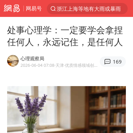
网易号
浙江上海等地有大雨或暴雨
解锁各地夏日限定体验
处事心理学：一定要学会拿捏
西湖突现狂风暴雨 游客瞬间被浇透
任何人，永远记住，是任何人
马克·艾伦退出斯诺克中国公开赛
金饰克价一夜涨回1300元
心理观察局
169
新疆景区自驾服务费改为按车收费
2026-06-04 07:08
·天津
·优质情感领域创作者
视频丨中国东方电气集团原党组副书记、董事宋致远被查
多家A股公司收到美国关税退款
永和豆浆创始人林炳生去世
白海豚将正面袭击贯穿浙江
浙江台州《告全体市民书》