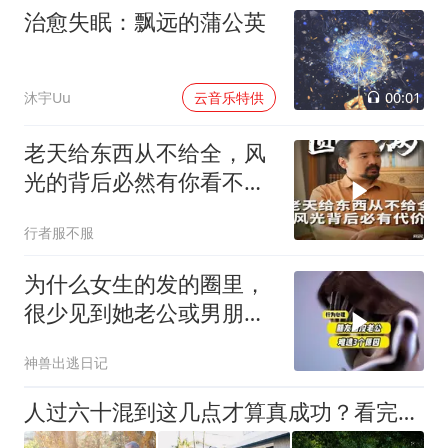
治愈失眠：飘远的蒲公英
00:01
沐宇Uu
云音乐特供
老天给东西从不给全，风
光的背后必然有你看不见
的代价！
行者服不服
为什么女生的发的圈里，
很少见到她老公或男朋友
呢 行为心理学
神兽出逃日记
人过六十混到这几点才算真成功？看完心里踏实多了，赶紧收藏