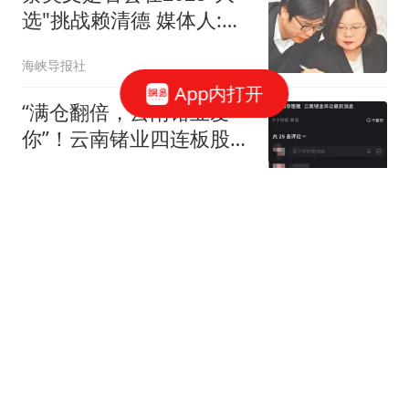
选"挑战赖清德 媒体人:不
敢讲
海峡导报社
App内打开
“满仓翻倍，云南锗业爱
你”！云南锗业四连板股价
破百，年内涨幅超200%，
金融界
有人晒账户狂欢“5天赚了
一个小a9”，有人踏空失眠
梅根穿着比房子首付还
哭诉比下跌...
贵？网友讥讽：谁戴65万
戒指去剪花？
破镜难圆
挟天子以令诸侯？哈里带
儿子见查尔斯，威廉大
怒：这是情感勒索