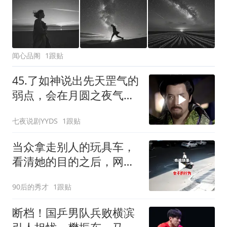
闻心品阁
1跟贴
45.了如神说出先天罡气的
弱点，会在月圆之夜气血
逆流功力大减！
七夜说剧YYDS
1跟贴
当众拿走别人的玩具车，
看清她的目的之后，网友
吵翻了
90后的秀才
1跟贴
断档！国乒男队兵败横滨