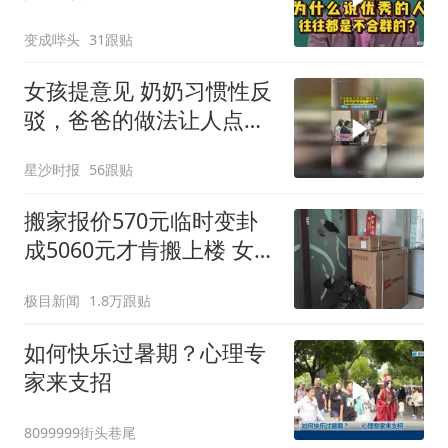
霸怎么说
变成哔头
31跟贴
女孩提意见 奶奶习惯性反
驳，爸爸的做法让人点
赞，网友：这爸爸的情商
星沙时报
56跟贴
真高
搬家报价570元临时变卦
成5060元才肯搬上楼 女子
傻眼
极目新闻
1.8万跟贴
如何快乐过暑期？心理专
家来支招
8099999街头巷尾