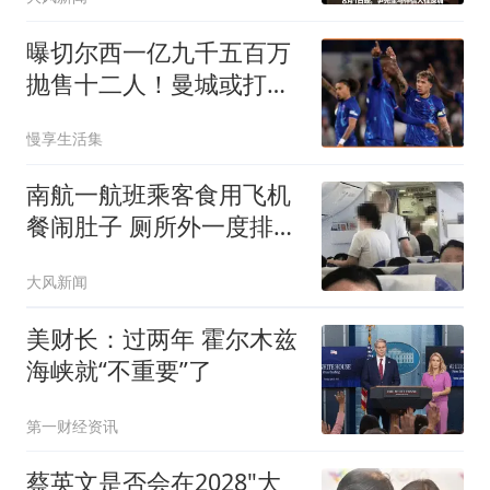
曝切尔西一亿九千五百万
抛售十二人！曼城或打包
恩佐古斯托
慢享生活集
南航一航班乘客食用飞机
餐闹肚子 厕所外一度排长
队
大风新闻
美财长：过两年 霍尔木兹
海峡就“不重要”了
第一财经资讯
蔡英文是否会在2028"大