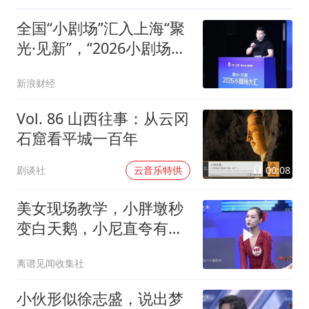
全国“小剧场”汇入上海“聚
光·见新”，“2026小剧场大
汇”正式启幕
新浪财经
Vol. 86 山西往事：从云冈
石窟看平城一百年
00:08
剧谈社
云音乐特供
美女现场教学，小胖墩秒
变白天鹅，小尼直夸有天
赋
离谱见闻收集社
小伙形似徐志盛，说出梦