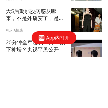
大S后期那股病感从哪
来，不是外貌变了，是她
被生活一层层磨到发亮的
可乐谈情感
棱角都疼了
App内打开
20分钟全军覆灭！歼20跌
下神坛？央视罕见公开，
军方道出残酷真相
史智文道
日元再次暴跌，美国亲自
出手也扶不起来！日元贬
值我们的机会在哪
错过美好
女人动了真情，这些“生理