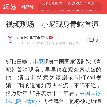
网易号
台风白海豚闭眼浙江上海处于危险半圆
白海豚将正面袭击贯穿浙江
视频现场｜小尼现身青蛇首演
香港宏福苑火灾或由烟头引起
中国父女泰国骑摩托车坠崖1死1伤
北青网-北京青年报
0
浙江台州《告全体市民书》
2026-06-03 22:38
·北京
·北青网官方网易号
网约车司机充电时猝死保险拒赔
6月3日晚，
小尼
现身中国国家话剧院《青
周末打虎 宋致远被查
蛇》首演现场，早早便在观众席就坐的
郑丽文：台湾从来没有“独立”过
他，演出前特意为该剧录制打call视
刘浩存百花奖开幕式红裙起舞
频：“我的追随如万古长流，不绵不绝，
女子网购名牌包发现是自己丢的那只
亿万斯年！”并表示十三年后，
中国国家
女儿为争财产堵门阻挠父亲出殡
话剧院
《
青蛇
》再登舞台，他必须赴约追