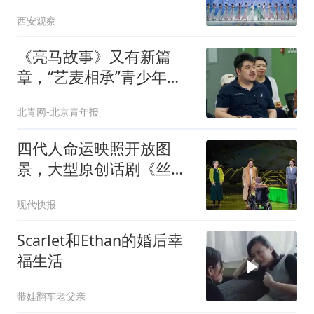
西安观察
《亮马故事》又有新篇
章，“艺麦相承”青少年戏
剧夏令营落幕
北青网-北京青年报
四代人命运映照开放图
景，大型原创话剧《丝路
连云》在连云港正式首演
现代快报
Scarlet和Ethan的婚后幸
福生活
带娃翻车老父亲