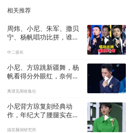
相关推荐
周炜、小尼、朱军、撒贝
宁、杨帆唱功比拼，谁更
胜一筹
中二探长
小尼、方琼跳新疆舞，杨
帆看得分外眼红，奈何自
己不会跳
离谱见闻收集社
小尼背方琼复刻经典动
作，年纪大了腰腿实在扛
不住，笑到崩溃
搞笑脑洞研究所