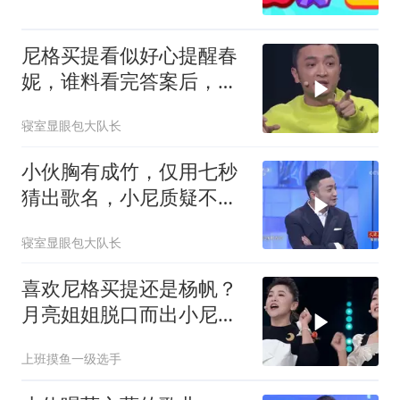
尼格买提看似好心提醒春
妮，谁料看完答案后，立
马换了一副嘴脸
寝室显眼包大队长
小伙胸有成竹，仅用七秒
猜出歌名，小尼质疑不是
这首歌
寝室显眼包大队长
喜欢尼格买提还是杨帆？
月亮姐姐脱口而出小尼，
杨帆听完心都碎了
上班摸鱼一级选手