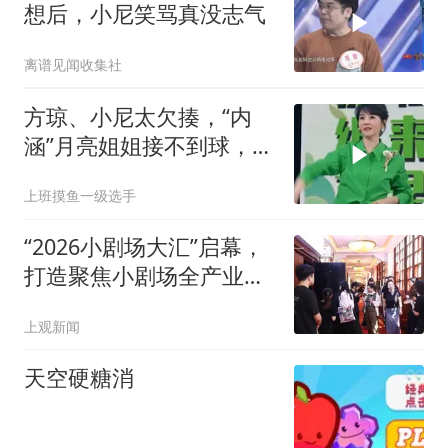
想后，小尼笑骂真没志气
离谱见闻收集社
方琼、小尼太欠揍，“内
涵”月亮姐姐接不到球，月
亮姐姐反应太逗
上班摸鱼一级选手
“2026小剧场大汇”启幕，
打造聚焦小剧场全产业链
的高效资源交流平台
上观新闻
天空硬糖消