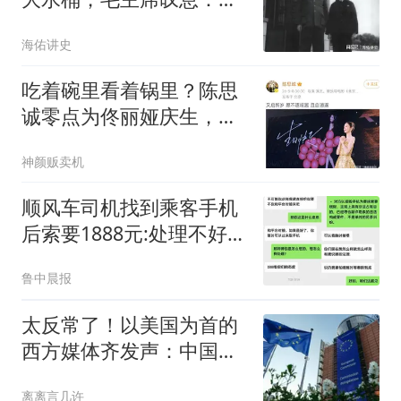
么能胖起来呢？
海佑讲史
吃着碗里看着锅里？陈思
诚零点为佟丽娅庆生，把
新女友放在了何地
神颜贩卖机
顺风车司机找到乘客手机
后索要1888元:处理不好就
拔卡
鲁中晨报
太反常了！以美国为首的
西方媒体齐发声：中国早
在关键领域崛起了
离离言几许