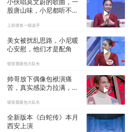
小伙唱莫文蔚的歌曲，一
股唐山味，小尼都听不下
去了
上班摸鱼一级选手
美女被扰乱思路，小尼暖
心安慰，他们才是配角
寝室显眼包大队长
帅哥放下偶像包袱演痛
苦，真实感染力拉满，让
三位老师赞不绝口
寝室显眼包大队长
全新版本《白蛇传》本月
西安上演