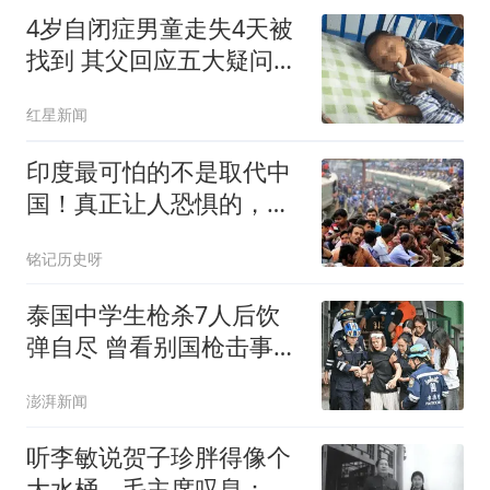
4岁自闭症男童走失4天被
找到 其父回应五大疑问：
不是被人贩子抱走放回 不
红星新闻
接受捐款
印度最可怕的不是取代中
国！真正让人恐惧的，是
这14亿人口的外溢
铭记历史呀
泰国中学生枪杀7人后饮
弹自尽 曾看别国枪击事件
视频
澎湃新闻
听李敏说贺子珍胖得像个
大水桶，毛主席叹息：怎