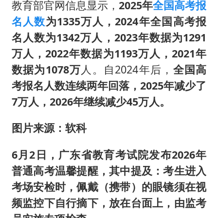
向鹏0-3不敌张本智和
教育部官网信息显示，
2025年
全国高考报
四川宜宾地震网友称睡觉被摇醒
名人数
为1335万人，2024年全国高考报
名人数
为1342万人，2023年数据
为1291
今日立秋你咬秋了吗
万人，2022年数据
为1193万人，2021年
公司“上四休三”但要降薪1000元
数据为1078万
人。自2024年后，
全国高
东方之约 相约未来
考报名人数连续两年回落，2025年减少了
7万人，2026年继续减少45万人。
图片来源：软科
6月2日，广东省教育考试院发布2026年
普通高考温馨提醒，其中提及：考生进入
考场安检时，佩戴（携带）的眼镜须在视
频监控下自行摘下，放在台面上，由监考