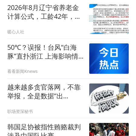
2026年8月辽宁省养老金
计算公式，工龄42年，每
月能领4500元吗？
暖心人社
50℃？误报！台风“白海
豚”直扑浙江 上海影响情
况
看看新闻Knews
越来越多贪官落网，不靠
举报，全是数据“出
卖”的！
职场资深秘书
韩国足协被指性贿赂裁判
涉及中国队比赛