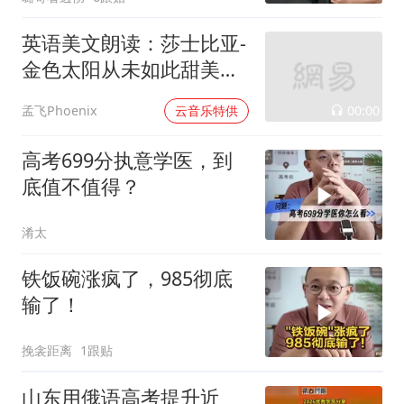
英语美文朗读：莎士比亚-
金色太阳从未如此甜美吻
过
00:00
孟飞Phoenix
云音乐特供
高考699分执意学医，到
底值不值得？
淆太
铁饭碗涨疯了，985彻底
输了！
挽衾距离
1跟贴
山东用俄语高考提升近