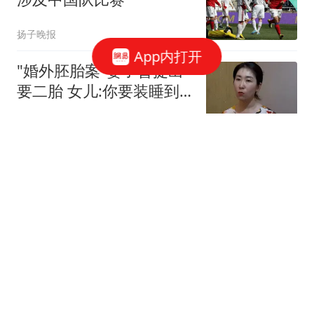
扬子晚报
App内打开
"婚外胚胎案"妻子曾提出
要二胎 女儿:你要装睡到
何时
极目新闻
午后突发！光模块万亿巨
头跳水！盘中巨震超
10%！546亿成交量A股第
雪球
一，发生了什么？
新冠确诊的人越来越多！
建议：1坚持、2不喝、3
不吃，别马虎了
今日养生之道