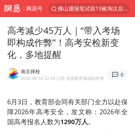
网易号
佛山通报笔试前13被淘汰后5名进体检
国防部回应日本试射“战斧”导弹
高考减少45万人｜“带入考场
广东雷州通报特教老师招聘违规事件
即构成作弊”！高考安检新变
“立秋的第一杯奶茶”又爆单了
化，多地提醒
泰国枪击案凶手先杀祖父母后行凶
宇树科技中一签需缴款7.54万元
南京择校
0
女子开一天一夜空调后二氧化碳中毒
2026-06-03 22:33
·江苏
·优质教育领域创作者
国防部：坚决反制任何闹海挑衅图谋
山东一元代青花杯离奇失踪
6月3日，教育部会同有关部门全力以赴保
障2026年高考安全，发文称：2026年全
台湾海峡南口北上船舶实施交通管制
国高考报名人数为
1290万人
。
“新疆阿勒泰八月能滑雪”不实