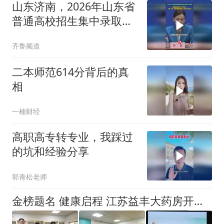
山东济南，2026年山东省
普通高校招生集中录取工
作结束，共录取考生
齐鲁频道
872368人
二本师范614分背后的真
相
一楠财经
高职高专转专业，我踩过
的坑和经验分享
郭青松老师
金榜题名 健康启程 江苏益丰大药房开展高考优秀学子公益慰问活动