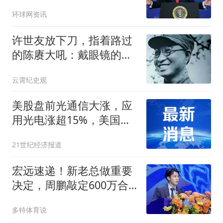
合用来形容与美国的贸易
环球网资讯
谈判
许世友放下刀，指着路过
的陈赓大吼：戴眼镜的，
你在这瞎指什么呢
云霄纪史观
美股盘前光通信大涨，应
用光电涨超15%，美国今
晚公布重要数据
21世纪经济报道
宏远速递！新老总做重要
决定，周鹏敲定600万合
同，胡明轩被迫营业
多特体育说