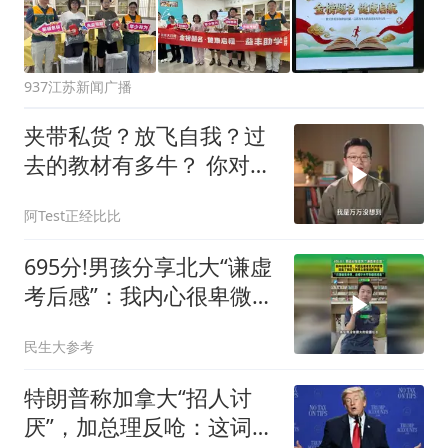
937江苏新闻广播
夹带私货？放飞自我？过
去的教材有多牛？ 你对课
本上哪一句话印象最深？
阿Test正经比比
695分!男孩分享北大“谦虚
考后感”：我内心很卑微，
只想去看看更大的世界
民生大参考
特朗普称加拿大“招人讨
厌”，加总理反呛：这词适