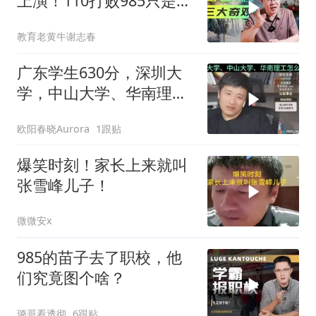
上演！110打败985只是其
一
教育老黄牛谢志春
广东学生630分，深圳大
学，中山大学、华南理工
怎么选！
欧阳春晓Aurora
1跟贴
爆笑时刻！家长上来就叫
张雪峰儿子！
微微安x
985的苗子去了职校，他
们究竟图个啥？
璐哥看透彻
6跟贴