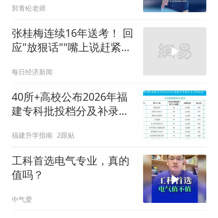
郭青松老师
张桂梅连续16年送考！ 回
应"放狠话""嘴上说赶紧走
吧，走了以后觉得心里空
每日经济新闻
空的"
40所+高校公布2026年福
建专科批投档分及补录计
划！你过线了吗？
福建升学指南
2跟贴
工科首选电气专业，真的
值吗？
中气爱