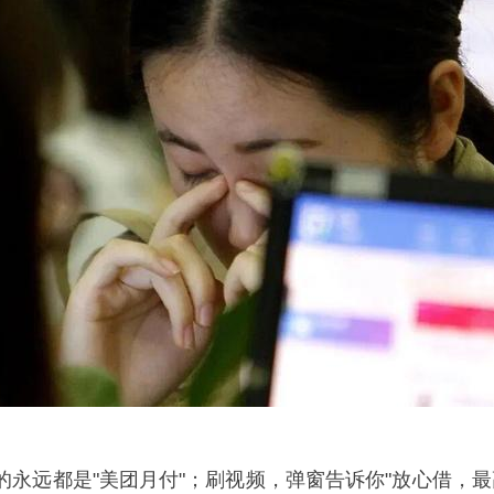
的永远都是"美团月付"；刷视频，弹窗告诉你"放心借，最