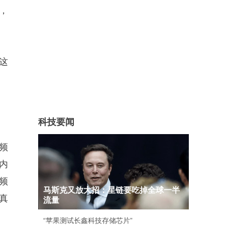
，
这
科技要闻
频
内
频
马斯克又放大招：星链要吃掉全球一半
真
流量
“苹果测试长鑫科技存储芯片”