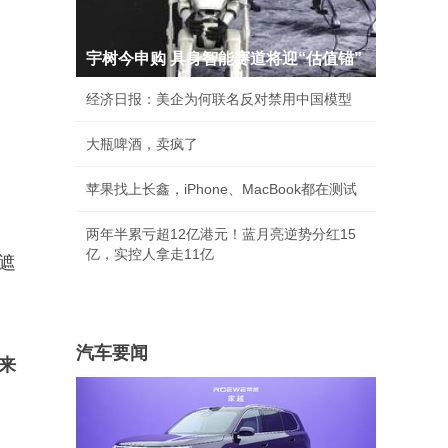
宇树今申购 具身智能赛道将迎“估值锚”
经济日报：美企为何联名反对禁用中国模型
大瓶啤酒，卖疯了
苹果找上长鑫，iPhone、MacBook都在测试
两年半累亏超12亿港元！蓝月亮逆势分红15
亿，实控人拿走11亿
遮
汽车要闻
来