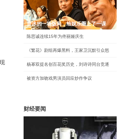
贾冰的一场饭局，给娱乐圈上了一课
陈思诚连续15年为佟丽娅庆生
《繁花》剧组再爆黑料，王家卫沉默引众怒
现
杨幂双提名创百花奖历史，刘诗诗同台竞逐
被资方加吻戏男演员回应炒作争议
财经要闻