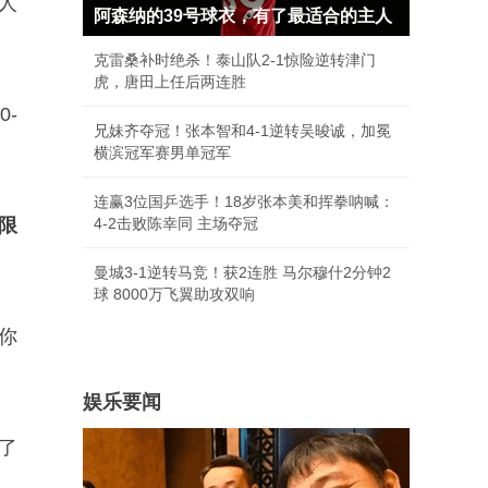
人
阿森纳的39号球衣，有了最适合的主人
克雷桑补时绝杀！泰山队2-1惊险逆转津门
虎，唐田上任后两连胜
-
兄妹齐夺冠！张本智和4-1逆转吴晙诚，加冕
横滨冠军赛男单冠军
连赢3位国乒选手！18岁张本美和挥拳呐喊：
限
4-2击败陈幸同 主场夺冠
曼城3-1逆转马竞！获2连胜 马尔穆什2分钟2
球 8000万飞翼助攻双响
你
娱乐要闻
了