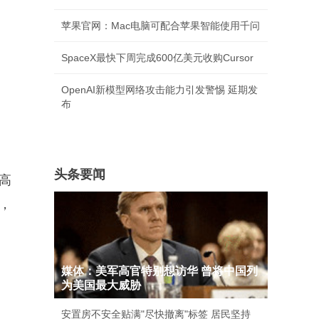
苹果官网：Mac电脑可配合苹果智能使用千问
SpaceX最快下周完成600亿美元收购Cursor
OpenAI新模型网络攻击能力引发警惕 延期发
布
头条要闻
高
，
媒体：美军高官特别想访华 曾将中国列
为美国最大威胁
安置房不安全贴满"尽快撤离"标签 居民坚持