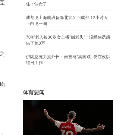
互
住：认命了
成都飞上海航班备降北京又回成都 12小时天
上白飞一圈
70岁老人被30岁女主播"崩老头"：没经住诱惑
借了她8万
之
伊朗总统力挺外长：虽被骂"卖国贼" 仍在夜以
继日工作
均
体育要闻