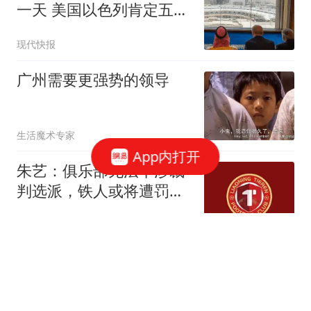
一天 美国以色列肯定五味
杂陈
现代快报
广州需要更强势的领导
生活魔术专家
App内打开
朱艺：俱乐部无法干涉裁
判选派，铁人或将遭罚款
甚至扣分
懂球帝
每体：皇马不会再为引进
中场组织核心继续尝试