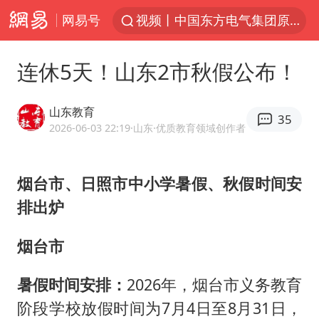
网易号
视频丨中国东方电气集团原党组副书记、董事宋致远被查
四川宜宾市珙县发生3.4级地震
连休5天！山东2市秋假公布！
黄金创今年来最大单周涨幅
香港宏福苑火灾或由烟头引起
山东教育
35
浙江台州《告全体市民书》
2026-06-03 22:19
·山东
·优质教育领域创作者
媒体：“内容由AI生成”不是免责盾牌
烟台市、日照市
中小学暑假、秋假时间安
女主硬加吻戏短剧已下架
排出炉
周末打虎 宋致远被查
台风白海豚实时路径
烟台市
郑丽文：台湾从来没有“独立”过
暑假时间安排：
2026年，烟台市义务教育
女子网购名牌包发现是自己丢的那只
阶段学校放假时间为7月4日至8月31日，