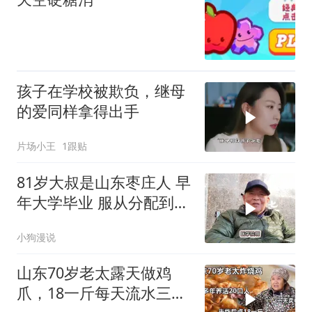
孩子在学校被欺负，继母
的爱同样拿得出手
片场小王
1跟贴
81岁大叔是山东枣庄人 早
年大学毕业 服从分配到西
北 扎根
小狗漫说
山东70岁老太露天做鸡
爪，18一斤每天流水三四