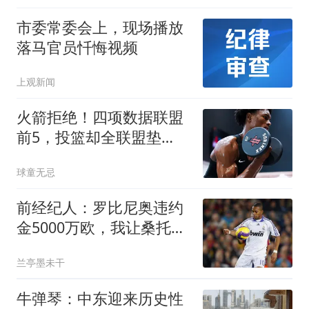
市委常委会上，现场播放
落马官员忏悔视频
上观新闻
火箭拒绝！四项数据联盟
前5，投篮却全联盟垫
底，5年2.5亿啊，彻底没
球童无忌
了
前经纪人：罗比尼奥违约
金5000万欧，我让桑托斯
3000万放他去皇马
兰亭墨未干
牛弹琴：中东迎来历史性