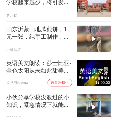
学校越来越少，将引发一
系列问题，很现实
史之铭
山东沂蒙山地瓜煎饼，1
元一张，纯手工制作，口
感微甜挺好吃n
小帅探店
英语美文朗读：莎士比亚-
金色太阳从未如此甜美吻
过
00:00
孟飞Phoenix
云音乐特供
小伙分享学校没教过的小
知识，紧急情况下就能派
上用场，网友：脚麻甩手