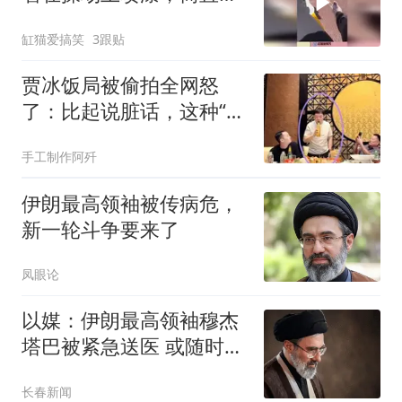
干越有劲！
缸猫爱搞笑
3跟贴
贾冰饭局被偷拍全网怒
了：比起说脏话，这种“朋
友”才真要命
手工制作阿歼
伊朗最高领袖被传病危，
新一轮斗争要来了
凤眼论
以媒：伊朗最高领袖穆杰
塔巴被紧急送医 或随时会
死去
长春新闻