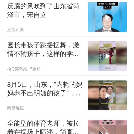
反腐的风吹到了山东省菏
泽市，宋自立
挽衾距离
园长带孩子跳摇摆舞，激
情不输孩子，这样的学校
去哪报名
栓Q笑料集
3跟贴
8月5日，山东，“内耗的妈
妈养不出明媚的孩子”，14
岁男孩暑假每天陪妈妈运
南昌晚报
动打卡
全能型的体育老师，被拉
着在操场上喷漆，简直越