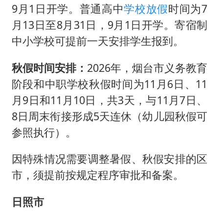
《给阿嬷的情书》售后来了
9月1日开学。普通高中
学校
放假
时间为7
多个明星演唱会取消
月13日至8月31日，9月1日开学。寄宿制
万岁山接盘烂尾恒大文旅城
中小学校可提前一天安排学生报到。
上海轮渡全线停航
秋假时间安排：
2026年，烟台市义务教育
人民的健康、体质、幸福一脉相承
阶段和中职学校秋假时间为11月6日、11
月9日和11月10日，共3天，与11月7日、
8日周末衔接形成5天连休（幼儿园秋假可
参照执行）。
因特殊情况需要调整暑假、秋假安排的区
市，须提前按规定程序审批和备案。
日照市