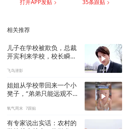
打开APP发贴
35
条跟贴
相关推荐
儿子在学校被欺负，总裁
开宾利来学校，校长瞬间
老实！
飞鸟潜影
姐姐从学校带回来一个小
凳子，“弟弟只能远观不能
近玩焉，看到姐姐走过来
氧气周末
7跟贴
立马让座”
有专家说出实话：农村的