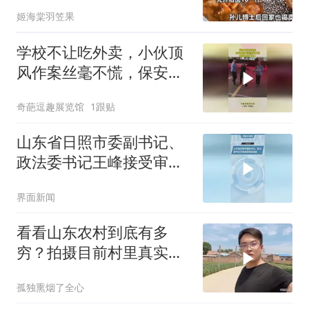
万，顾客一次买整锅
姬海棠羽笠果
学校不让吃外卖，小伙顶
风作案丝毫不慌，保安里
外不是人！
奇葩逗趣展览馆
1跟贴
山东省日照市委副书记、
政法委书记王峰接受审查
调查
界面新闻
看看山东农村到底有多
穷？拍摄目前村里真实现
状，颠覆大家的认知
孤独熏烟了全心