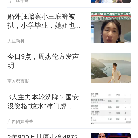
萌兰聊个球
婚外胚胎案小三底裤被
扒，小学毕业，她姐也傍
大款，父母引以为傲
大鱼简科
今日9点，周杰伦方发声
明
南方都市报
3大主力本轮洗牌？国安
没资格“放水”津门虎，先
把3分放进口袋
广西阿妹香香
2年800万甘愿少拿4875