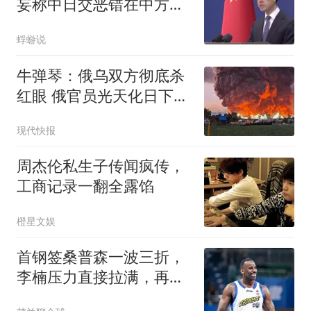
妄称中日交恶错在中方，
这波安的什么心？
蜉蝣说
牛弹琴：俄乌双方彻底杀
红眼 俄官员光天化日下被
暗杀
现代快报
周杰伦私生子传闻疯传，
工商记录一翻全露馅
橙星文娱
首钢签桑普森一波三折，
李楠压力直接拉满，再不
夺冠拿啥当理由？