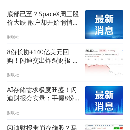
底部已至？SpaceX周三股
价大跌 散户却开始悄悄抄
底
财联社
8份长协+140亿美元回
购！闪迪交出炸裂财报 却
仍未满足市场超高期待？
财联社
AI存储需求极度旺盛！闪
迪财报会实录：手握8份
NBM长期协议 保底收入
财联社
939亿美元
闪迪财报带崩存储股？马