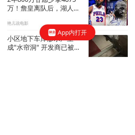
万！詹皇离队后，湖人砸
4.46亿豪赌西部格局
艳儿说电影
App内打开
小区地下车库渗水严重
成"水帘洞" 开发商已被吊
销执照
澎湃新闻
女人这4个暗示，其实是
喜欢你了，暗示你主动撩
她，别不懂
来去自如的小章
曾毅：全中国都笑他只
唱“哟哟”，却不知道最穷
时他借钱分给玲花一半