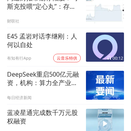
斯克投喂“定心丸”：存储
需求增速十倍于供应
财联社
E45 孟岩对话李继刚：人
何以自处
00:12
有知有行App
云音乐特供
DeepSeek重启500亿元融
资，机构：算力全产业链
景气逻辑持续强化
每日经济新闻
蓝凌星通完成数千万元股
权融资