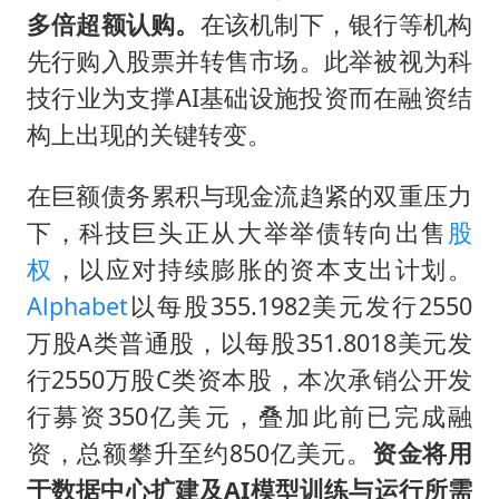
FIFA官方支持因凡蒂诺
多倍超额认购。
在该机制下，银行等机构
陕西柞水遭遇暴雨五千余户群众转移
先行购入股票并转售市场。此举被视为科
人贩子“梅姨”真名谢家梅
技行业为支撑AI基础设施投资而在融资结
如何把百年大党建设得更加坚强有力
构上出现的关键转变。
被妻子举报丈夫与情人一审获刑1年
在巨额债务累积与现金流趋紧的双重压力
多专业取消艺考 文化工作者要有文化
下，科技巨头正从大举举债转向出售
股
22岁女生南太行山失联已超十天
权
，以应对持续膨胀的资本支出计划。
总书记关心百姓身边这些民生大事
Alphabet
以每股355.1982美元发行2550
万股A类普通股，以每股351.8018美元发
行2550万股C类资本股，本次承销公开发
行募资350亿美元，叠加此前已完成融
资，总额攀升至约850亿美元。
资金将用
于数据中心扩建及AI模型训练与运行所需