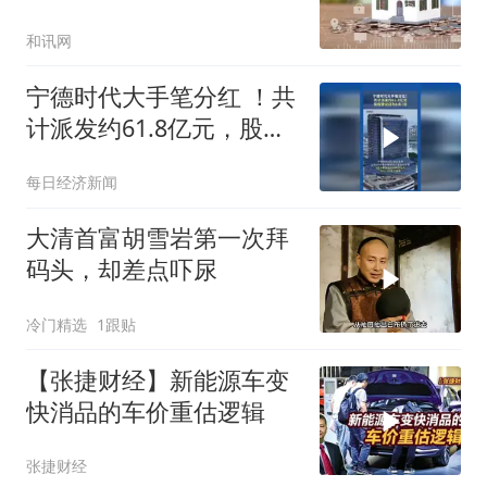
和讯网
宁德时代大手笔分红 ！共
计派发约61.8亿元，股权
登记日为8月7日
每日经济新闻
大清首富胡雪岩第一次拜
码头，却差点吓尿
冷门精选
1跟贴
【张捷财经】新能源车变
快消品的车价重估逻辑
张捷财经