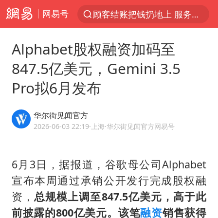
网易号
顾客结账把钱扔地上 服务员霸气扔回
探寻“技能+”促就业创业新路
Alphabet股权融资加码至
美国退回1000亿美元关税
847.5亿美元，Gemini 3.5
李亚鹏向地铁吐血女孩捐99999元
Pro拟6月发布
被泰航拒载中国乘客：免费改签没兑现
逃犯看演唱会 刚出地铁就被逮住
华尔街见闻官方
弹药库存告急 美军补货难
2026-06-03 22:19
·上海
·华尔街见闻官方网易号
台风白海豚或在华东沿海登陆
《Monica》填词人黎彼得去世
6月3日，据报道，谷歌母公司Alphabet
宣布本周通过承销公开发行完成股权融
38岁山东财大教授刘海明逝世
资，
总规模上调至847.5亿美元，高于此
因凡蒂诺首次公开道歉
前披露的800亿美元。该笔
融资
销售获得