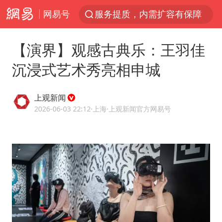
网易号
官方通报传销头目出狱办书院
米兰1-1国米
【演界】观感古典乐：王羽佳
台风白海豚或在华东沿海登陆
沉浸式艺术秀亮相申城
逃犯看演唱会 刚出地铁就被逮住
因凡蒂诺首次公开道歉
上观新闻
41岁女子为鼓励女儿考上985研究生
2026-06-03 22:12
·上海
·上观新闻官方网易号
《Monica》填词人黎彼得去世
人贩子“梅姨”真实姓名曝光
普京宣布多项人事调整
“银行午休1.5小时”留个窗口行不行
谷歌首席科学家Jeff Dean离职创业