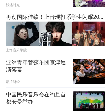
浅遇时光
再创国际佳绩！上音现打系学生闪耀2026第10届环球马林巴大赛
上海音乐学院
亚洲青年管弦乐团京津巡
演落幕
新浪财经
中国民乐音乐会在约旦首
都安曼举办