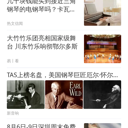
几千块钱能买到接近三角
钢琴的电钢琴吗？卡瓦依
CX创享系列电钢琴推荐
热文信闻
大竹竹乐团亮相国家级舞
台 川东竹乐响彻鄂尔多斯
易丨看
TAS上榜名盘，美国钢琴巨匠厄尔·怀尔德传世名录拉赫玛尼诺夫《钢协全集&帕格尼尼主题狂想曲》
新音响
8月6日-9日深圳周末免费