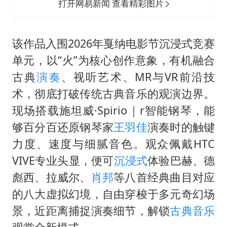
打开网易新闻 查看精彩图片
该作品入围2026年戛纳电影节沉浸式竞赛
单元，以“火”为核心创作意象，有机融合
古典
演奏
、视听艺术、MR与VR前沿技
术，彻底打破传统古典音乐的观演边界。
现场搭载施坦威·Spirio｜r智能钢琴，能
够百分百还原钢琴家
王羽佳
演奏时的触键
力度、速度与细腻音色。观众佩戴HTC
VIVE专业头显，便可
沉浸式
体验巴赫、德
彪西、拉威尔、
肖邦
等八首经典曲目对应
的八大虚拟幻境，自由穿梭于多元奇幻场
景，近距离捕捉演奏细节，解锁
古典音乐