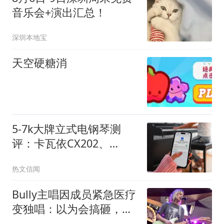
音乐会+演出汇总！
深圳本地宝
天空硬糖消
5-7k大牌立式电钢琴测
评：卡瓦依CX202、
CX302怎么样？
热文信闻
Bully主唱因成员紧急医疗
变独唱：以为会搞砸，结
果成最难忘一夜