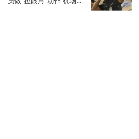
员做"拉眼角"动作 机场再
回应
都市快报橙柿互动
为何手握4000万空间拒签
哈登？马刺引援铁律摆在
眼前，清晰坚定
体育见习官
崩盘预警！巴萨头号核心
惨遭挖角！红蓝王牌或告
别诺坎普
澜归序
76岁香港填词人黎彼得去
世：晚年为儿子还债 曾想
征婚
青岛新闻网