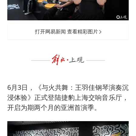
22岁女生南太行山失联已超十天
汕头市政府被约谈
陕西柞水遭遇暴雨五千余户群众转移
打开网易新闻 查看精彩图片
蜜雪冰城员工抽烟收银 门店现已停业
嘲讽周星驰无儿女没朋友 李修贤道歉
坚持党全面领导和党中央集中统一领导
6月3日，《与火共舞：王羽佳钢琴演奏沉
浸体验》正式登陆捷豹上海交响音乐厅，
开启为期两个月的亚洲首演季。