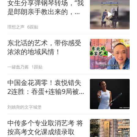
女生分享弹钢琴转场，“我
是郎朗亲手教出来的，自
然有他的身影”
理想之声
6跟贴
东北话的艺术，带你感受
浓浓的地域风情！
一罐蠢乃酱
1跟贴
中国金花凋零！袁悦错失
2连胜：吞蛋+连输9局被
逆转，无缘8强！
刘姚尧的文字城堡
中传多个专业取消艺考 将
按高考文化课成绩录取