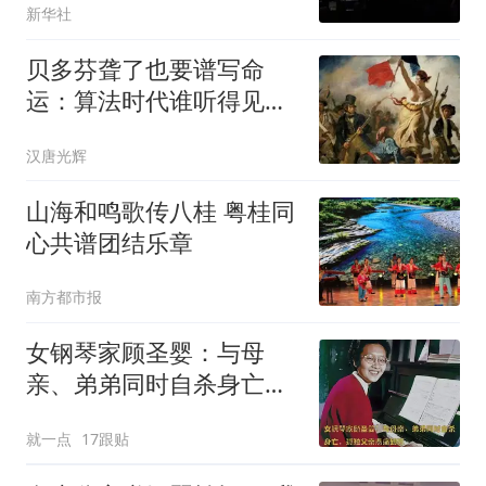
新华社
贝多芬聋了也要谱写命
运：算法时代谁听得见命
运敲门？
汉唐光辉
山海和鸣歌传八桂 粤桂同
心共谱团结乐章
南方都市报
女钢琴家顾圣婴：与母
亲、弟弟同时自杀身亡，
孤独父亲悲痛到死
就一点
17跟贴