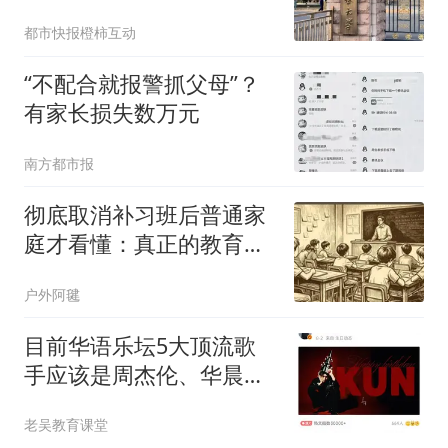
都市快报橙柿互动
“不配合就报警抓父母”？
有家长损失数万元
南方都市报
彻底取消补习班后普通家
庭才看懂：真正的教育红
利，根本不靠补课
户外阿毽
目前华语乐坛5大顶流歌
手应该是周杰伦、华晨
宇、蔡徐坤、薛之谦、邓
老吴教育课堂
紫棋！