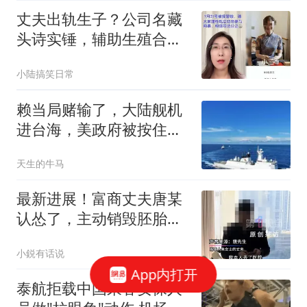
丈夫出轨生子？公司名藏
头诗实锤，辅助生殖合规
性引全网追问
小陆搞笑日常
赖当局赌输了，大陆舰机
进台海，美政府被按住，
特朗普已连退4步
天生的牛马
最新进展！富商丈夫唐某
认怂了，主动销毁胚胎，
三方律师再曝猛料
小鋭有话说
App内打开
泰航拒载中国乘客安保人