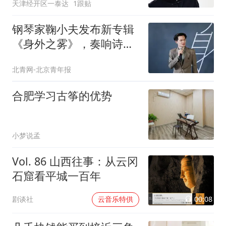
天津经开区一泰达
1跟贴
钢琴家鞠小夫发布新专辑
《身外之雾》，奏响诗与
哲思
北青网-北京青年报
合肥学习古筝的优势
小梦说孟
Vol. 86 山西往事：从云冈
石窟看平城一百年
00:08
剧谈社
云音乐特供