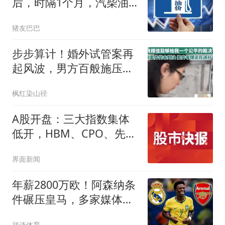
后，时隔1个月，汽柴油“2
连涨”后又大降，下次8月
猪友巴巴
14日调价，预跌近0.34元/
升！
步步算计！婚外试管案再
起风波，男方百般施压，
原配陷入绝境
枫红染山径
A股开盘：三大指数集体
低开，HBM、CPO、先进
封装等概念走弱
界面新闻
年薪2800万欧！阿森纳条
件碾压皇马，多家媒体确
定，球迷无奈
祥谈体育