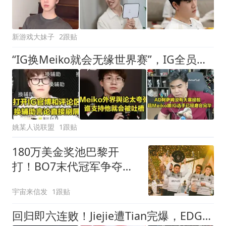
新游戏大妹子
2跟贴
“IG换Meiko就会无缘世界赛”，IG全员力挺Meiko登上热搜！TheShy对Meiko评价很真实
姚某人说联盟
1跟贴
180万美金奖池巴黎开
打！BO7末代冠军争夺，
Faze Vegas能否封王？
宇宙来信发
1跟贴
回归即六连败！Jiejie遭Tian完爆，EDG依旧看不到曙光