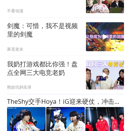
不服管Bin最听话
不看动漫
剑魔：可惜，我不是视频
里的剑魔
家居老余
我奶打游戏都比你强！盘
点全网三大电竞老奶
熊娃坑妈实录
TheShy交手Hoya！iG迎来硬仗，冲击三连胜