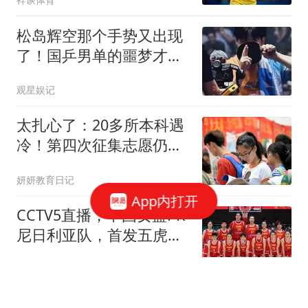
松岛辉空那个手势又出现
了！国乒男单的噩梦才刚
开始
观星娱记
太扎心了：20多所本科遇
冷！第四次征集志愿仍然
0投档，原因很现实
妍妍教育日记
App内打开
CCTV5直播，中国女篮PK
尼日利亚队，首发五虎预
测，宫鲁鸣第一枪
体坛小快灵
游客伊犁遭遇奇葩账单：