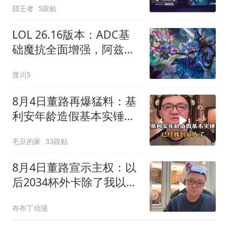
囧王者
5跟贴
LOL 26.16版本：ADC基
础魔抗全面增强，阿兹尔
和格温终获加强
渡川5
8月4日董路再爆猛料：基
利安年龄造假基本实锤，
已经找到证人！
毛豆的家
33跟贴
8月4日董路宣示主权：以
后2034杯外卡除了我以
外，谁也不能发放
布布丁动漫