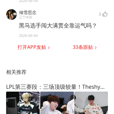
2026-06-04
倾雪思念
3
辽宁阜新
黑马选手闯大满贯全靠运气吗？
2026-06-04
打开APP发贴
33
条跟贴
相关推荐
LPL第三赛段：三场顶级较量！Theshy联手Rookie冲三连胜