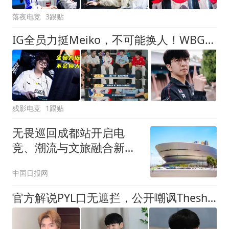
落夜电竞
3跟贴
IG全员力挺Meiko，不可能换人！WBG官宣杰杰离队，韩网喊话KT.Elk
残影电竞
1跟贴
无畏巡回成都站开启电
竞、潮流与文旅融合新体
验
中国日报网
官方解说PYL口无遮拦，公开嘲讽Theshy，圈内人爆料官方将严肃处理