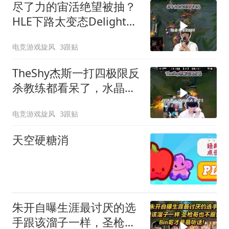
尽了力的宙活绝望被抽？
HLE下路太变态Delight纯
犯病，姑妈被老年尺打出
电竞游戏旋风
3跟贴
对位差距！
TheShy杰斯一打四极限反
杀教练都看呆了，水晶
哥：我以为把兵砸了死了
电竞游戏旋风
3跟贴
算了，他还要一打四把人
杀了！
天空硬糖消
朱开自曝生涯最讨厌的选
手跟该溜子一样，圣枪也