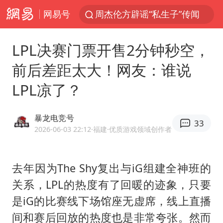
网易号
周杰伦方辟谣“私生子”传闻
山东财大教授刘海明逝世 终年38岁
LPL决赛门票开售2分钟秒空，
官方通报传销头目出狱办书院
前后差距太大！网友：谁说
逃犯看演唱会 刚出地铁就被逮住
LPL凉了？
台风白海豚可能在浙江登陆
因凡蒂诺首次公开道歉
暴龙电竞号
33
《Monica》填词人黎彼得去世
2026-06-03 22:12
·福建
·优质游戏领域创作者
人贩子“梅姨”真实姓名曝光
谷歌首席科学家Jeff Dean离职创业
去年因为The Shy复出与iG组建全神班的
关系，LPL的热度有了回暖的迹象，只要
“银行午休1.5小时”留个窗口行不行
是iG的比赛线下场馆座无虚席，线上直播
41岁女子为鼓励女儿考上985研究生
间和赛后回放的热度也是非常夸张。然而