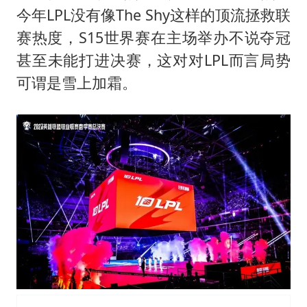
蜜雪冰城员工抽烟收银 门店现已停业
今年LPL没有像The Shy这样的顶流拯救联
陕西柞水遭遇暴雨五千余户群众转移
赛热度，S15世界赛在主场举办不说夺冠
汕头市政府被约谈
甚至未能打进决赛，这对对LPL而言局势
董路致歉：泰国10岁黑人父母是伪造的
可谓是雪上加霜。
13岁少年白天写作业晚上夜市炒粉
总书记关心百姓身边这些民生大事