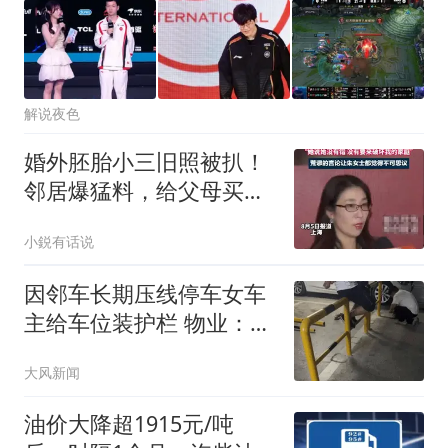
解说夜色
婚外胚胎小三旧照被扒！
邻居爆猛料，给父母买
129平大房全家嘚瑟
小鋭有话说
因邻车长期压线停车女车
主给车位装护栏 物业：不
建议
大风新闻
油价大降超1915元/吨