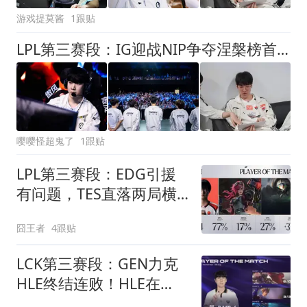
游戏提莫酱
1跟贴
LPL第三赛段：IG迎战NIP争夺涅槃榜首，SHY哥到底还剩多少油？
嘤嘤怪超鬼了
1跟贴
LPL第三赛段：EDG引援
有问题，TES直落两局横
扫EDG
囧王者
4跟贴
LCK第三赛段：GEN力克
HLE终结连败！HLE在
BO3里遭遇五连败