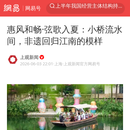
网易号
上海有出现龙卷潜势
上海全域长途客运班次全部停运
惠风和畅·弦歌入夏：小桥流水
今日15时起福州地铁高架区段停运
间，非遗回归江南的模样
白海豚逼近浙闽沿海
1枚就能让航母瘫痪 轰-6J实力有多强
上观新闻
王艺迪2-4不敌张本美和止步4强
2026-06-03 22:01
·上海
·上观新闻官方网易号
国足U17与阿森纳决赛取消 并列冠军
上门女婿出轨女邻居多年被判重婚罪
王传君 《披荆斩棘》
2025年小学教师减少13.19万
王艺迪无缘横滨赛决赛