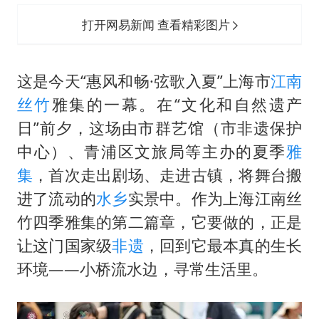
打开网易新闻 查看精彩图片
这是今天“惠风和畅·弦歌入夏”上海市
江南
丝竹
雅集的一幕。在“文化和自然遗产
日”前夕，这场由市群艺馆（市非遗保护
中心）、青浦区文旅局等主办的夏季
雅
集
，首次走出剧场、走进古镇，将舞台搬
进了流动的
水乡
实景中。作为上海江南丝
竹四季雅集的第二篇章，它要做的，正是
让这门国家级
非遗
，回到它最本真的生长
环境——小桥流水边，寻常生活里。