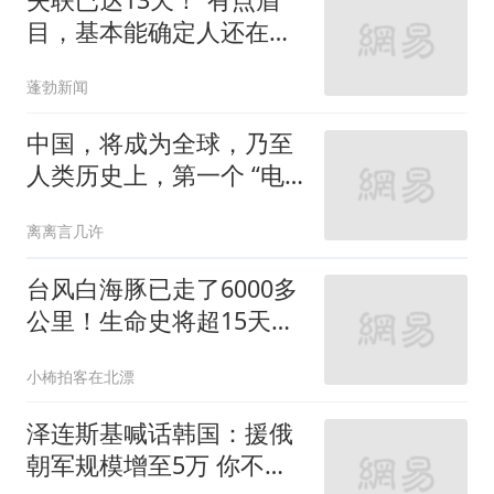
目，基本能确定人还在山
上”，独行南太行的22岁女
蓬勃新闻
生程某圆牵动人心，其最
后轨迹定位已确认
中国，将成为全球，乃至
人类历史上，第一个 “电
力王国”
离离言几许
台风白海豚已走了6000多
公里！生命史将超15天，
为何还有14级？
小柨拍客在北漂
泽连斯基喊话韩国：援俄
朝军规模增至5万 你不担