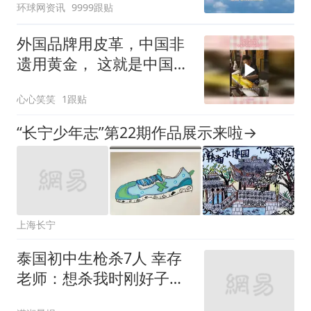
环球网资讯
9999跟贴
外国品牌用皮革，中国非
遗用黄金， 这就是中国手
艺的文化内涵
心心笑笑
1跟贴
“长宁少年志”第22期作品展示来啦→
上海长宁
泰国初中生枪杀7人 幸存
老师：想杀我时刚好子弹
用完