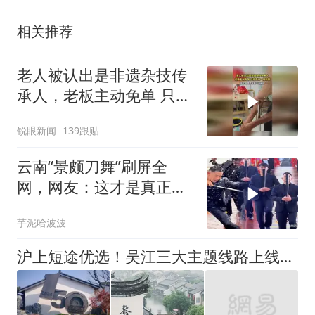
相关推荐
老人被认出是非遗杂技传
承人，老板主动免单 只求
表演一段杂技
锐眼新闻
139跟贴
云南“景颇刀舞”刷屏全
网，网友：这才是真正的
刀舞！
芋泥哈波波
沪上短途优选！吴江三大主题线路上线，漫游解锁水乡慢时光