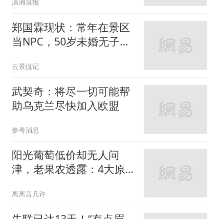
潇湘晨报
郑国霖现状：常年在景区
当NPC，50岁未婚无子，
一月挣2万辛苦钱
云景侃记
武契奇：将尽一切可能帮
助乌克兰尽快加入欧盟
参考消息
阳光葡萄低价却无人问
津，老果农透露：4大原
因让它从高端到谷底
离离言几许
失联已达13天！“有点眉