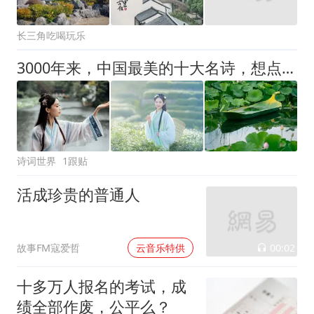
长三角吃喝玩乐
3000年来，中国最美的十大名诗，想点100个赞
诗词世界
1跟贴
活成珍贵的普通人
00:02
故事FM寇爱哲
云音乐特供
十多万人报名的考试，成
绩全部作废，公平么？