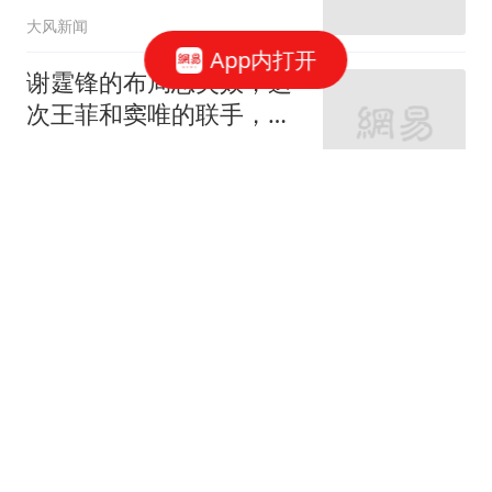
心吗
大风新闻
App内打开
谢霆锋的布局恐失效，这
次王菲和窦唯的联手，给
离异夫妻上了一课
无处不风景love
渐冻症父亲倒地去世 保险
按"病故"赔2000元儿子不
同意
1818黄金眼
搬冰工人旺季月入1.3万元
00后老板：家中负债近两
亿
极目新闻