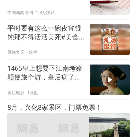
中国新闻周刊
1.8万跟贴
平时要有这么一碗夜宵馄
饨那不得活活美死#美食#
夜宵#非遗守护
凤舞九天一落福
1465皇上想要下江南考察
顺便旅个游，皇后病了也
要跟随
美姐电影
1跟贴
8月，兴化8家景区，门票免票！