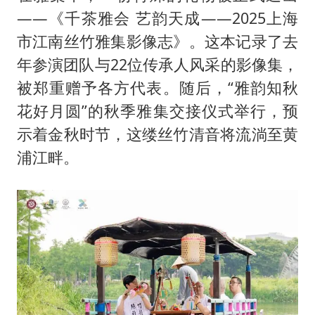
——《千茶雅会 艺韵天成——2025上海
市江南丝竹雅集影像志》。这本记录了去
年参演团队与22位传承人风采的影像集，
被郑重赠予各方代表。随后，“雅韵知秋
花好月圆”的秋季雅集交接仪式举行，预
示着金秋时节，这缕丝竹清音将流淌至黄
浦江畔。