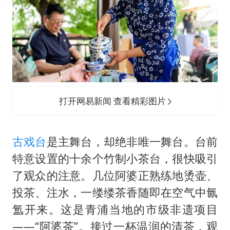
打开网易新闻 查看精彩图片
古戏台
是主舞台，却绝非唯一舞台。台前
特意设置的十余个竹制小茶台，很快吸引
了观众的注意。几位阿婆正熟练地烫壶、
投茶、注水，一缕缕茶香随即在空气中氤
氲开来。这是青浦当地的市级非遗项目
——“阿婆茶”。接过一杯温润的清茶，观