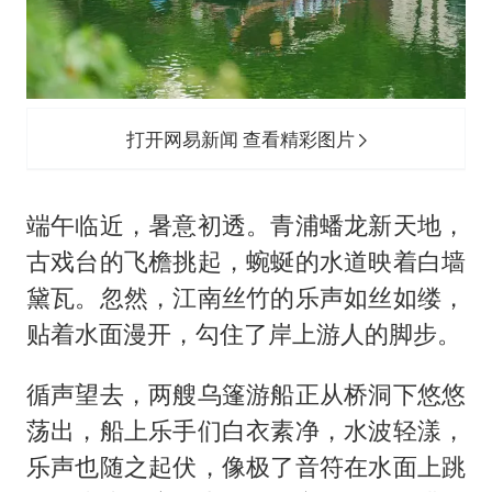
打开网易新闻 查看精彩图片
端午临近，暑意初透。青浦蟠龙新天地，
古戏台的飞檐挑起，蜿蜒的水道映着白墙
黛瓦。忽然，江南丝竹的乐声如丝如缕，
贴着水面漫开，勾住了岸上游人的脚步。
循声望去，两艘乌篷游船正从桥洞下悠悠
荡出，船上乐手们白衣素净，水波轻漾，
乐声也随之起伏，像极了音符在水面上跳