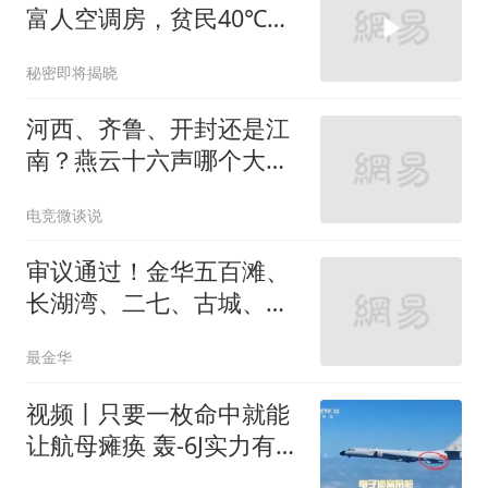
富人空调房，贫民40℃煎
熬
秘密即将揭晓
河西、齐鲁、开封还是江
南？燕云十六声哪个大版
本是你的菜？
电竞微谈说
审议通过！金华五百滩、
长湖湾、二七、古城、多
湖、江南六大片区→
最金华
视频丨只要一枚命中就能
让航母瘫痪 轰-6J实力有多
强？