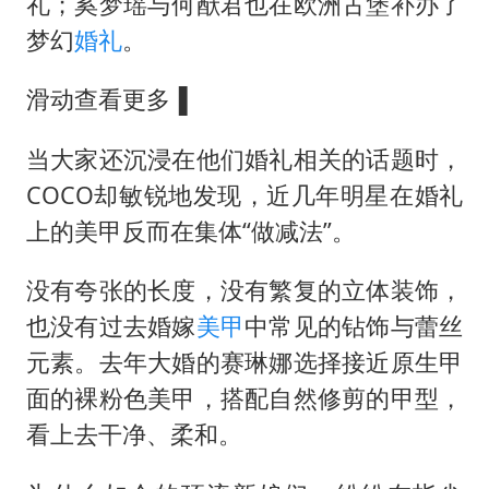
外交部发言人就广岛核爆81周年等答记者问
礼；奚梦瑶与何猷君也在欧洲古堡补办了
梦幻
婚礼
。
首次证实！“胶球”存在
感觉全东北都在等7号
滑动查看更多▐
泰国一女公务员妆容引争议 本人回应
当大家还沉浸在他们婚礼相关的话题时，
U17国足1分钟轰2球
COCO却敏锐地发现，近几年明星在婚礼
80后女柜员逆袭成4200亿银行副行长
上的美甲反而在集体“做减法”。
27岁女子成组织卖淫集团主犯被通缉
没有夸张的长度，没有繁复的立体装饰，
奋进开新局 实干挑大梁
也没有过去婚嫁
美甲
中常见的钻饰与蕾丝
元素。去年大婚的赛琳娜选择接近原生甲
面的裸粉色美甲，搭配自然修剪的甲型，
看上去干净、柔和。