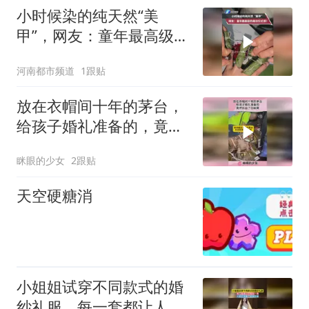
小时候染的纯天然“美
甲”，网友：童年最高级的
美妆仪式感！
河南都市频道
1跟贴
放在衣帽间十年的茅台，
给孩子婚礼准备的，竟然
长出了白蚁窝！
眯眼的少女
2跟贴
天空硬糖消
小姐姐试穿不同款式的婚
纱礼服，每一套都让人眼