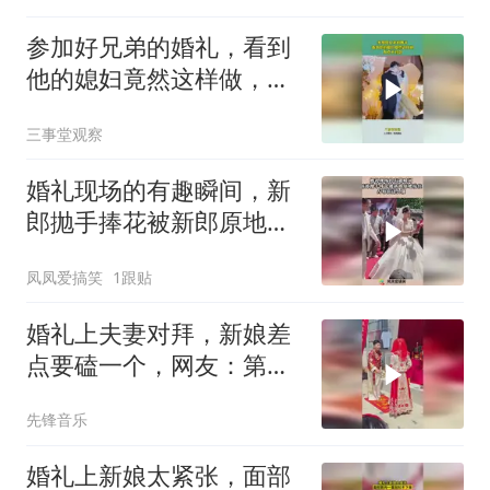
参加好兄弟的婚礼，看到
他的媳妇竟然这样做，有
点不对劲
三事堂观察
婚礼现场的有趣瞬间，新
郎抛手捧花被新郎原地接
住，占有欲这么强！
凤凤爱搞笑
1跟贴
婚礼上夫妻对拜，新娘差
点要磕一个，网友：第一
次不知道正常
先锋音乐
婚礼上新娘太紧张，面部