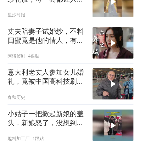
前一亮，大家觉得哪一套
星沙时报
最好看
丈夫陪妻子试婚纱，不料
闺蜜竟是他的情人，有意
思了
阿谈侦剧
4跟贴
意大利老丈人参加女儿婚
礼，竟被中国高科技刷新
三观，直呼难怪女儿要嫁
春秋历史
中国
小姑子一把掀起新娘的盖
头，新娘怒了，没想到婆
婆也怒了！
趣料加工厂
1跟贴