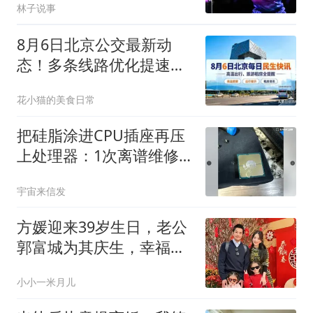
林子说事
8月6日北京公交最新动
态！多条线路优化提速，
通勤族出行必看
花小猫的美食日常
把硅脂涂进CPU插座再压
上处理器：1次离谱维修
毁掉整块主板？
宇宙来信发
方媛迎来39岁生日，老公
郭富城为其庆生，幸福感
满分！
小小一米月儿