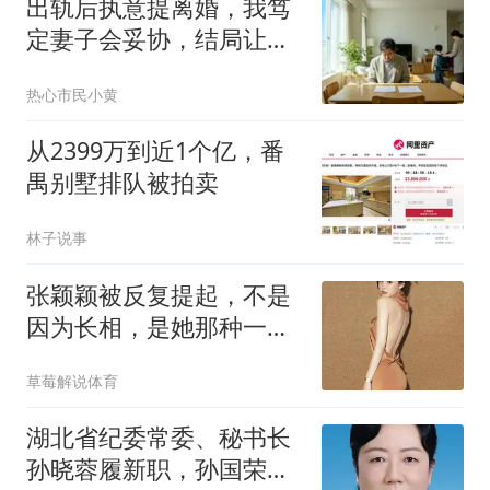
出轨后执意提离婚，我笃
定妻子会妥协，结局让我
彻底后悔
热心市民小黄
从2399万到近1个亿，番
禺别墅排队被拍卖
林子说事
张颖颖被反复提起，不是
因为长相，是她那种一碰
就炸的情绪反应
草莓解说体育
湖北省纪委常委、秘书长
孙晓蓉履新职，孙国荣任