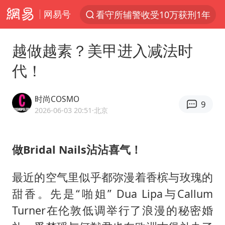
网易号
看守所辅警收受10万获刑1年
以“新”破局 首发经济点亮城市消费活力
越做越素？美甲进入减法时
中方回应是否在太平洋海底开采稀土
代！
佛得角门将亮相智利俱乐部主场
陈熠叫医疗暂停被驳回 带伤遭逆转
时尚COSMO
9
深圳地面沉降致车辆损坏系谣言
2026-06-03 20:51
·北京
多地要求领导干部带头休假
做
Bridal Nails沾沾喜气！
今年已有4位周星驰电影配角去世
法国下周开始禁止未经同意的电话营销
最近的空气里似乎都弥漫着香槟与玫瑰的
CIA被曝已秘密设立古巴工作组
甜香。先是“啪姐” Dua Lipa与Callum
我国编制完成新版全月地质图
Turner在伦敦低调举行了浪漫的秘密婚