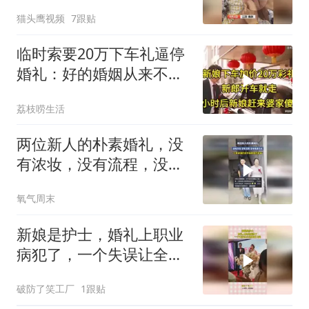
头完全扎入胳膊
猫头鹰视频
7跟贴
临时索要20万下车礼逼停
婚礼：好的婚姻从来不是
漫天要价
荔枝唠生活
两位新人的朴素婚礼，没
有浓妆，没有流程，没有
隆重仪式，“只有紧握的双
氧气周末
手和眼里的幸福”
新娘是护士，婚礼上职业
病犯了，一个失误让全场
亲戚大笑！
破防了笑工厂
1跟贴