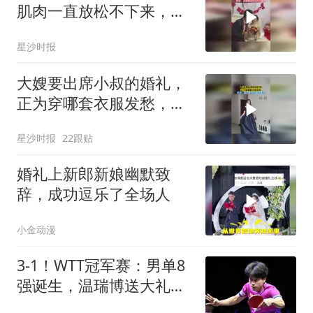
肌肉一直放松不下来，网
友：这是面部神经的问题
星沙时报
吧
大嫂要出席小叔的婚礼，
正为穿哪套衣服发愁，网
友：第二套 因为颜色喜庆
星沙时报
22跟贴
婚礼上新郎新娘幽默致
辞，成功逗乐了全场人
小金动漫
3-1！WTT冠军赛：男单8
强诞生，温瑞博送大礼，
篠塚大登轻松晋级