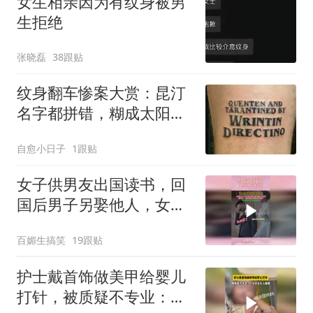
女生相亲因为有纹身被男
生拒绝
张晓磊
38跟贴
纹身翻车惨案大赏：昆汀
名字都拼错，糊成太阳的
收尾让人直呼救眼
自愈小日子
1跟贴
女子供男友出国读书，回
国后男子另娶他人，女生
穿婚纱大闹婚礼
百媚生搞笑
19跟贴
护士戴首饰做美甲给婴儿
打针，被质疑不专业：针