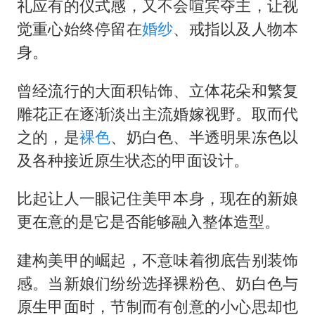
礼应有的仪式感，又不会喧宾夺主，让视
觉重心始终停留在
婚纱
、戒指以及人物本
身。
曾经流行的大面积钻饰、立体花朵和繁复
雕花正在逐渐淡出主流婚嫁视野。取而代
之的，是
裸色
、奶白色、半透明果冻色以
及各种接近原生状态的甲面设计。
比起让人一眼记住美甲本身，现在的新娘
更在意的是它是否能够融入整体造型。
建构美甲的崛起，不意味着彻底告别装饰
感。当新娘们纷纷选择裸粉色、奶白色与
原生甲面时，节制而有创意的小心思却也