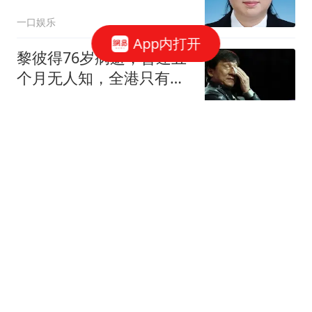
湖北省水利厅党组书记、
一口娱乐
省湖泊局局长
App内打开
黎彼得76岁病逝，昏迷五
个月无人知，全港只有黄
宗泽掏了钱!
陈意小可爱
联合国早已发出警告：中
国人口若快速萎缩，将成
全球最大挑战
小蜜情感说
王音迪、黄欣悦大放异
彩！黄悦鑫仍需打磨，上
海小将未来担子很重
金毛爱女排