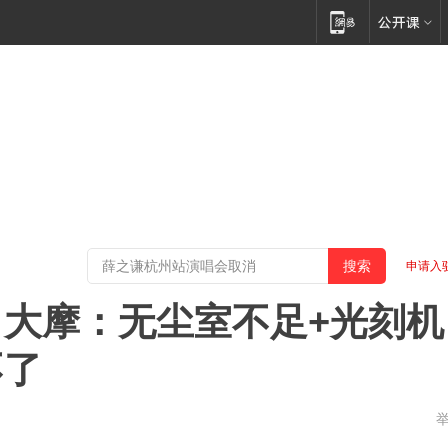
申请入
大摩：无尘室不足+光刻机
不了