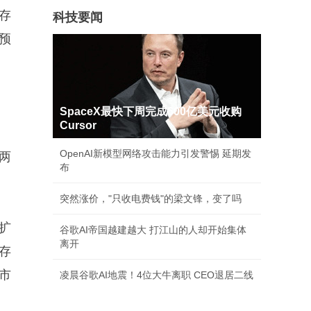
存
科技要闻
预
SpaceX最快下周完成600亿美元收购
Cursor
OpenAI新模型网络攻击能力引发警惕 延期发
两
布
突然涨价，"只收电费钱"的梁文锋，变了吗
扩
谷歌AI帝国越建越大 打江山的人却开始集体
离开
存
市
凌晨谷歌AI地震！4位大牛离职 CEO退居二线