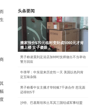
头条要闻
而
生
搬家报价570元临时变卦成5060元才肯
搬上楼 女子傻眼
男子称凌晨到足浴店加钟时技师做出不当举动
商
警方回应
牛弹琴：中东迎来历史性一天 美国以色列肯
定五味杂陈
其
男子称看中女主播才华转账7千谈合作 想见面
幅
还得转5千
度
沙特、巴基斯坦和土耳其三国结成军事结盟