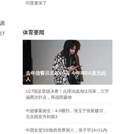
印度紧张了
上调
体育要闻
27
去年信誓旦旦3000万 今年NBA查无此
人
U17国足晋级决赛！点球决战淘汰河床，江宇
涵两次扑点，再战阿森纳
中超惨案诞生：4-0横扫，张玉宁传射建功，
北京国安升到第3
中国女篮3分险胜世界第八，张子宇24+11内