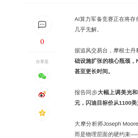
AI算力军备竞赛正在将
几乎无解。
0
据追风交易台，摩根士丹
础设施扩张的核心瓶颈，
分享至
甚至更长时间。
报告同步
大幅上调美光和
元，闪迪目标价从1100
大摩分析师Joseph 
而是物理层面的硬约束—