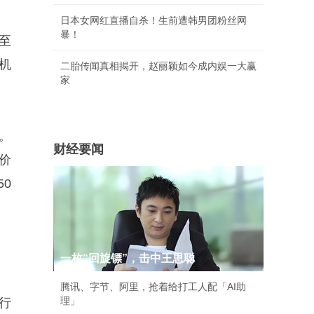
日本女网红直播自杀！生前遭韩男团粉丝网
暴！
至
机
二胎传闻真相揭开，赵丽颖如今成内娱一大赢
家
。
财经要闻
定价
50
一枚“回旋镖”，击中王思聪
腾讯、字节、阿里，抢着给打工人配「AI助
理」
行