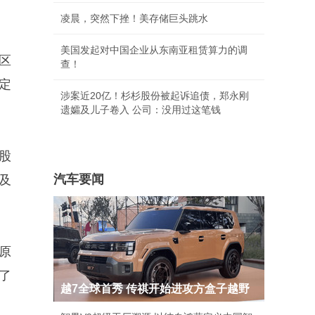
凌晨，突然下挫！美存储巨头跳水
美国发起对中国企业从东南亚租赁算力的调
区
查！
定
涉案近20亿！杉杉股份被起诉追债，郑永刚
遗孀及儿子卷入 公司：没用过这笔钱
股
汽车要闻
以及
原
了
越7全球首秀 传祺开始进攻方盒子越野