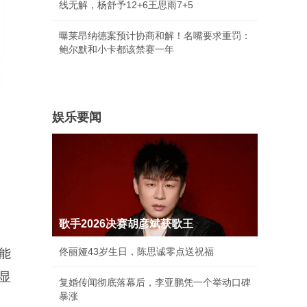
线无解，杨舒予12+6王思雨7+5
曝莱昂纳德案预计协商和解！名嘴要求重罚：
鲍尔默和小卡都该禁赛一年
娱乐要闻
歌手2026决赛胡彦斌获歌王
佟丽娅43岁生日，陈思诚零点送祝福
能
显
复婚传闻彻底落幕后，李亚鹏凭一个举动口碑
暴涨