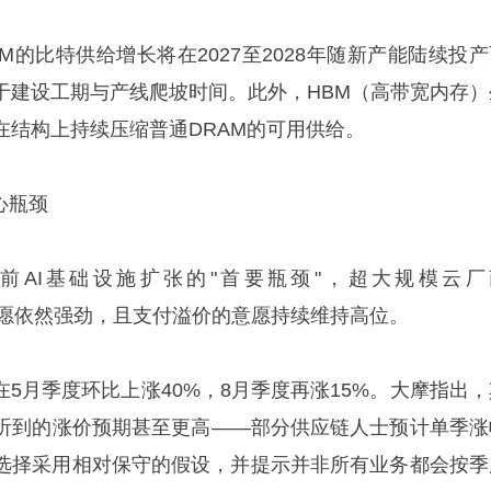
M的比特供给增长将在2027至2028年随新产能陆续投产
于建设工期与产线爬坡时间。此外，HBM（高带宽内存）
在结构上持续压缩普通DRAM的可用供给。
心瓶颈
当前AI基础设施扩张的"首要瓶颈"，超大规模云厂
的采购意愿依然强劲，且支付溢价的意愿持续维持高位。
在5月季度环比上涨40%，8月季度再涨15%。大摩指出，
听到的涨价预期甚至更高——部分供应链人士预计单季涨
摩选择采用相对保守的假设，并提示并非所有业务都会按季