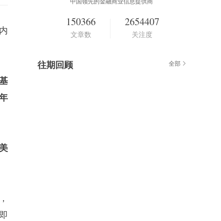
中国领先的金融商业信息提供商
150366
2654407
内
文章数
关注度
往期回顾
全部
I基
年
美
愿，
即