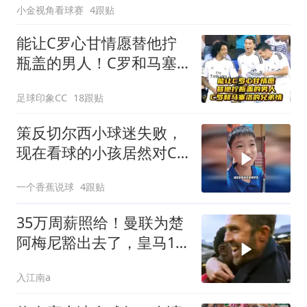
小金视角看球赛
4跟贴
能让C罗心甘情愿替他拧
瓶盖的男人！C罗和马塞
洛的兄弟情！
足球印象CC
18跟贴
策反切尔西小球迷失败，
现在看球的小孩居然对C
罗梅西无感了！
一个香蕉说球
4跟贴
35万周薪照给！曼联为楚
阿梅尼豁出去了，皇马1
亿欧吓不退红魔
入江南a