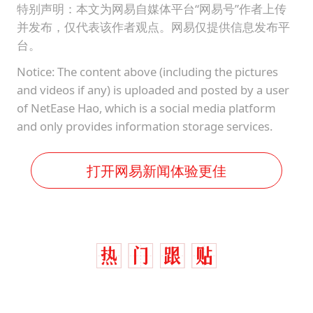
特别声明：本文为网易自媒体平台“网易号”作者上传
并发布，仅代表该作者观点。网易仅提供信息发布平
台。
Notice: The content above (including the pictures
and videos if any) is uploaded and posted by a user
of NetEase Hao, which is a social media platform
and only provides information storage services.
打开网易新闻体验更佳