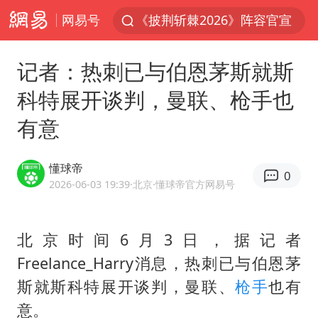
网易号
《披荆斩棘2026》阵容官宣
国足U17与阿森纳决赛取消 并列冠军
记者：热刺已与伯恩茅斯就斯
2025年小学教师减少13.19万
科特展开谈判，曼联、枪手也
王艺迪2-4不敌张本美和止步4强
有意
以军士兵把枪口对准中国记者
上门女婿出轨女邻居多年被判重婚罪
懂球帝
0
韩军前线部队连曝丑闻
2026-06-03 19:39
·北京
·懂球帝官方网易号
女子发现前夫婚内与第三者育子
《龙餐馆》 冲奖
北京时间6月3日，据记者
Freelance_Harry消息，热刺已与伯恩茅
笔试第一被劝弃考涉事副校长被撤职
斯就斯科特展开谈判，曼联、
枪手
也有
构建更高水平的全民健身公共服务体系
意。