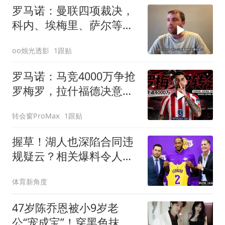
罗马诺：曼联四项裁决，
科内、埃梅里、萨尔等球
员动态
oo烛光透影
1跟贴
罗马诺：马竞4000万争抢
罗梅罗，拉什福德决意留
曼联
转会窗ProMax
1跟贴
握草！湖人也深陷合同违
规疑云？相关爆料令人咋
舌
体育新角度
47岁陈乔恩被小9岁老
公“宠成宝”！穿黑色抹胸