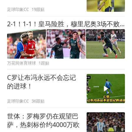
球！
足球印象CC
19跟贴
2-1！1-1！皇马险胜，穆里尼奥3场不败！曼联逼平大巴黎，姆伯莫救主
万花筒体育球球
1跟贴
C罗让布冯永远不会忘记
的进球！
足球印象CC
36跟贴
世体：罗梅罗仍在观望巴
萨，热刺标价约4000万欧