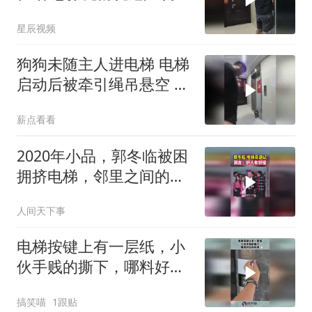
心人及时解下绳子
星辰视频
狗狗未随主人进电梯 电梯
启动后被牵引绳吊悬空 楼
下邻居出手救狗一命
薪点看看
2020年小品，郭冬临被困
拥挤电梯，邻里之间的事
全程笑点满满
人间天下事
电梯按键上有一层纸，小
伙手贱的撕下，哪料好心
办坏事！
搞笑喵
1跟贴