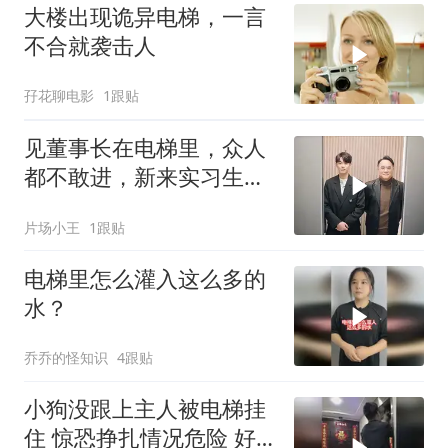
大楼出现诡异电梯，一言
不合就袭击人
孖花聊电影
1跟贴
见董事长在电梯里，众人
都不敢进，新来实习生却
胆子超大直接上
片场小王
1跟贴
电梯里怎么灌入这么多的
水？
乔乔的怪知识
4跟贴
小狗没跟上主人被电梯挂
住 惊恐挣扎情况危险 好