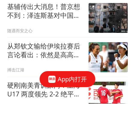
基辅传出大消息！普京想
不到：泽连斯基对中国的
态度变得这么快！
随遇而安之心
从郑钦文输给伊埃拉赛后
言论看出：依然是高高在
上目中无人的女王
搏击江湖
App内打开
硬刚南美青训豪门！上海
U17 两度领先 2-2 绝平河
床，不败战绩强势拿下小
小兰看体育
组头名
立秋后补脾是最好的抗
衰！坚持吃它，脾胃好