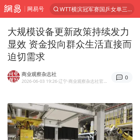
网易号
WTT横滨冠军赛国乒女单三将晋级四强
光影经济撬动暑期消费新蓝海
大规模设备更新政策持续发力
郑丽文：台湾从来没有“独立”过
显效 资金投向群众生活直接而
新疆优化调整景区内自驾服务费
迫切需求
茅台部分直营店飞天茅台提价
白海豚将正面袭击贯穿浙江
商业观察杂志社
0
情侣平潭拍日出坠崖1死1伤
2026-06-03 19:26
·辽宁
·商业观察杂志社官方网易号
酒店回应车内过夜被收150元
黄金牛市回来了吗
酒店花洒现排泄物住客索赔遭拒
杭州全市有序停课