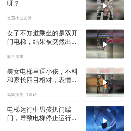
呀？
番茄小朋友呀
女子不知道乘坐的是双开
门电梯，结果被突然出现
的大叔吓一跳，大叔： 咋
氧气周末
的啦，到底咋的啦
美女电梯里逗小孩，不料
和家长四目相对，表情还
凝固在脸上！
凤舞搞笑
1跟贴
电梯运行中男孩扒门踹
门，导致电梯停止运行，
男孩被吓哭