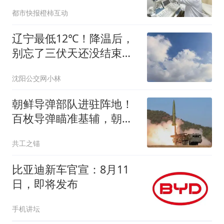
症，还差点错过最佳治疗
都市快报橙柿互动
时机，“网上都说没事，发
展慢”，医生提醒
辽宁最低12℃！降温后，
别忘了三伏天还没结束，
下周又要热
沈阳公交网小林
朝鲜导弹部队进驻阵地！
百枚导弹瞄准基辅，朝军
将首次打击乌本土
共工之锚
比亚迪新车官宣：8月11
日，即将发布
手机讲坛