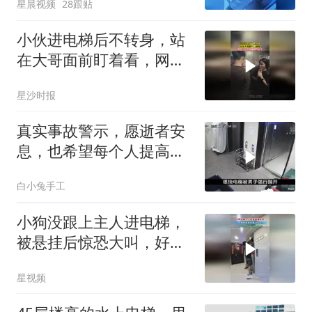
星晨视频
28跟贴
小伙进电梯后不转身，站
在大哥面前盯着看，网
友：给大哥憋成内伤了
星沙时报
真实事故警示，愿逝者安
息，也希望每个人提高乘
梯安全意识
白小兔手工
小狗没跟上主人进电梯，
被悬挂后惊恐大叫，好心
人及时解下牵引绳
星视频