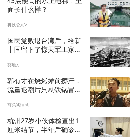
45层楼高的水上电梯，里
面长什么样？
科技公元V
国民党败退台湾后，给新
中国留下了惊天军工家
底？该说出真相了！
莫地方
郭有才在烧烤摊前擦汗，
流量退潮后只剩铁锅冒
烟，他还能信谁
可乐谈情感
杭州27岁小伙体检查出1
厘米结节，半年后确诊癌