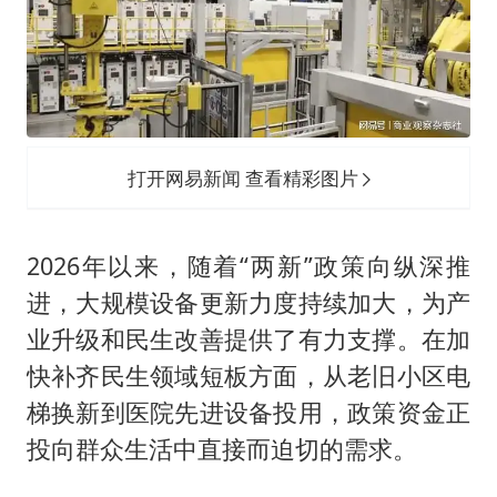
夏日经济乘“热”而上 消费市场向“新”而行
上四休三，但降薪1000元，你接受吗？
泰国初中生饮弹自尽前开了26枪
36岁男演员成景区NPC后人气爆棚
全民健身事业高质量发展
打开网易新闻 查看精彩图片
台当局重金为“台独”织“皇帝新衣”
几元成本的AI广告导致千万市值蒸发
2026年以来，随着“两新”政策向纵深推
乐享全民健身 共筑健康中国
进，大规模设备更新力度持续加大，为产
业升级和民生改善提供了有力支撑。在加
快补齐民生领域短板方面，从老旧小区电
梯换新到医院先进设备投用，政策资金正
投向群众生活中直接而迫切的需求。