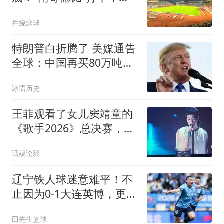
南近12轮首胜
乒烧泳球
特朗普白折腾了 美媒通告
全球：中国再买80万吨大
豆
冰语历史
王菲观看了女儿窦靖童的
《歌手2026》总决赛，第
五名，就这样
话娱论影
辽宁铁人球迷意难平！不
止因为0-1大连英博，更多
在于以下五点！
田先生篮球