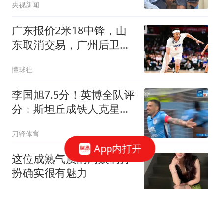
央视新闻
广东报价2米18中锋，山
东取消交易，广州后卫试
训宁波，江苏大外援敲定
懂球社
李国旭7.5分！英博全队评
分：斯坦丘成铁人克星！
马莱莱勉强及格
刀锋体育
App内打开
这位成熟气质的阿姨的打
扮确实很有魅力
美女穿搭分享