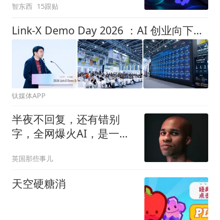
智东西
15跟贴
Link-X Demo Day 2026 ：AI 创业向下扎根、向外延伸、向内深入
钛媒体APP
半夜不回复，还有错别
字，全网爆火AI，是一个
人手打回复3万条消
英国那些事儿
息？！
天空硬糖消