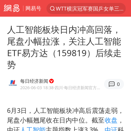
网易号
WTT横滨冠军赛国乒女单三将晋级四强
光影经济撬动暑期消费新蓝海
人工智能板块日内冲高回落，
陈思诚零点晒照为佟丽娅庆生
尾盘小幅拉涨，关注人工智能
郑丽文：台湾从来没有“独立”过
ETF易方达（159819）后续走
商场现钱学森巨幅海报 负责人回应
势
几元成本的AI广告导致千万市值蒸发
情侣在平潭拍日出时坠崖致一死一伤
每日经济新闻
0
老挝国会主席赛宋蓬逝世
2026-06-03 18:38
·四川
·每日经济新闻官方网易号
购飞机票7分钟后退票被扣2022元
白海豚将正面袭击贯穿浙江
6月3日，人工智能板块冲高后震荡走弱，
尾盘小幅翘尾收在日内中位。截至
收盘
，
酒店回应车内过夜被收150元
中证
人工智能
主题指数上涨3.3%，
中证
科