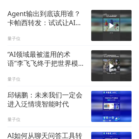
Agent输出到底该用谁？
卡帕西转发：试试让AI输
出HTML
量子位
“AI领域最被滥用的术
语”李飞飞终于把世界模型
讲明白了
量子位
邱锡鹏：未来我们一定会
进入泛情境智能时代
量子位
AI如何从聊天问答工具转