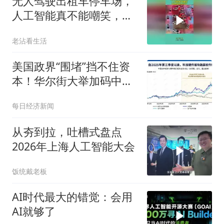
无人驾驶出租车停车场，
人工智能真不能嘲笑，司
机都改坐办公室了
老沾看生活
美国政界“围堵”挡不住资
本！华尔街大举加码中
国“硬科技”：光通信ETF半
每日经济新闻
数仓位押注5家中国企
业，250亿美元明星ETF重
从夯到拉，吐槽式盘点
仓长鑫科技
2026年上海人工智能大会
饭统戴老板
AI时代最大的错觉：会用
AI就够了