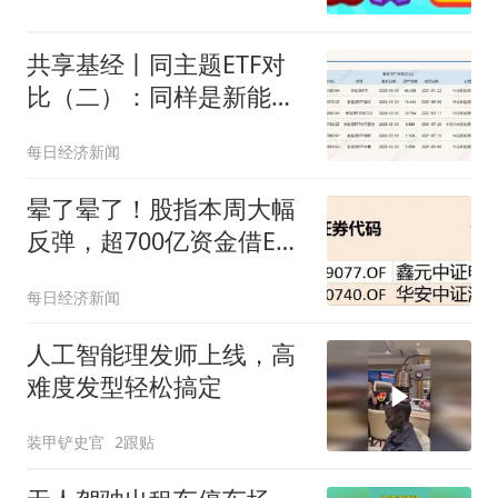
共享基经丨同主题ETF对
比（二）：同样是新能源
ETF，背后跟踪的指数有
每日经济新闻
什么不同？
晕了晕了！股指本周大幅
反弹，超700亿资金借ETF
落袋为安，但这些板块仍
每日经济新闻
被机构大幅加仓
人工智能理发师上线，高
难度发型轻松搞定
装甲铲史官
2跟贴