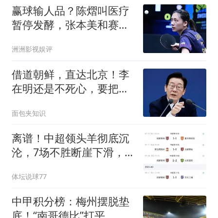
赢球输人品？陈熠叫医疗
暂停发酵，张本美和赛后
回应，全网炸锅
洲洲影视娱评
借道朝鲜，直达北京！李
在明还是不死心，要把中
韩高铁串成一条线
面包夹知识
离谱！中超领头羊彻底沉
沦，7场不胜断崖下滑，
躺冠却暗藏大隐患
体坛说球77
中甲积分榜：梅州摆脱垫
底！“南哥德比”打平，定