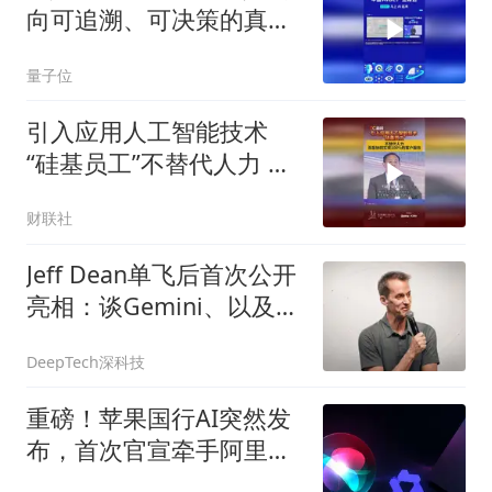
向可追溯、可决策的真实
医疗系统
量子位
引入应用人工智能技术
“硅基员工”不替代人力 而
是协同实现100%的客户服
财联社
务
Jeff Dean单飞后首次公开
亮相：谈Gemini、以及什
么技术值得赌五年
DeepTech深科技
重磅！苹果国行AI突然发
布，首次官宣牵手阿里，
Mac用上千问了