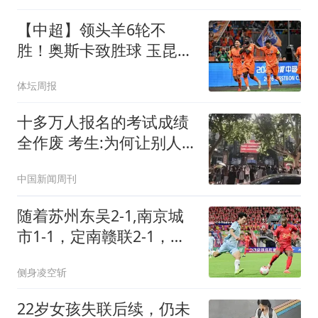
【中超】领头羊6轮不
胜！奥斯卡致胜球 玉昆1
比0蓉城
体坛周报
十多万人报名的考试成绩
全作废 考生:为何让别人
买单
中国新闻周刊
随着苏州东吴2-1,南京城
市1-1，定南赣联2-1，中
甲最新积分榜出炉
侧身凌空斩
22岁女孩失联后续，仍未