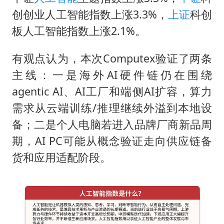
酒店花洒现排泄物住客索赔遭拒
创创业人工智能指数上涨3.3%，
上证
科创
杭州全市有序停课
板人工智能指数上涨2.1%。
夏日经济乘“热”而上 消费市场向“新”而行
有观点认为，本次Computex验证了两条
36岁男演员成景区NPC后人气爆棚
主线：一是海外AI硬件链仍在围绕
新疆优化调整景区内自驾服务费
agentic AI、AI工厂和端侧AI扩容，算力
检测列车撞人致11死2伤 涉事单位被罚
需求从云端训练/推理继续外溢到本地设
宇树王兴兴被问了360多个问题
备；二是个人电脑若进入品牌厂商新品周
乐享全民健身 共筑健康中国
期，AI PC可能从概念验证走向供应链备
货和应用适配阶段。