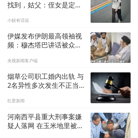
找到，姑父：侄女是定向
生，怀疑被人骗了
小鋭有话说
伊媒发布伊朗最高领袖视
频：穆杰塔巴讲话被众人
围住
央视新闻客户端
烟草公司职工婚内出轨 与
2名异性多次发生不正当
关系
红星新闻
河南西平县重大刑事案嫌
疑人落网 在玉米地里被抓
获