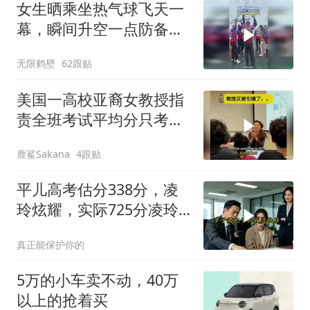
女生晒乘坐热气球飞天一
幕，瞬间升空一点防备都
没有
无限鹤壁
62跟贴
美国一高校亚裔女教授指
责全班考试平均分只考了
47分，被男生回怼
鹿鲨Sakana
4跟贴
平儿高考估分338分，凌
玲炫耀，实际725分凌玲
傻眼
真正能保护你的
5万的小车卖不动，40万
以上的抢着买