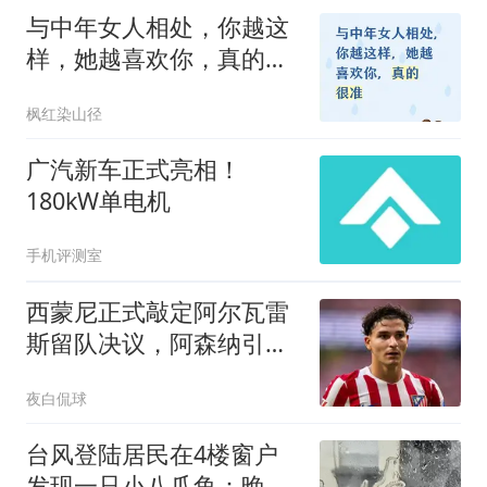
与中年女人相处，你越这
样，她越喜欢你，真的很
准
枫红染山径
广汽新车正式亮相！
180kW单电机
手机评测室
西蒙尼正式敲定阿尔瓦雷
斯留队决议，阿森纳引援
希望再度落空
夜白侃球
台风登陆居民在4楼窗户
发现一只小八爪鱼：晚上