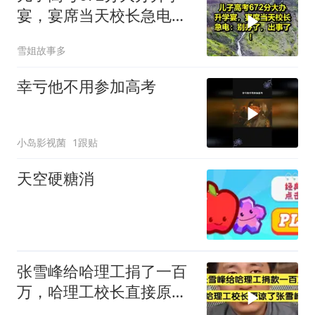
宴，宴席当天校长急电：
别办了，出事了！
雪姐故事多
幸亏他不用参加高考
小岛影视菌
1跟贴
天空硬糖消
张雪峰给哈理工捐了一百
万，哈理工校长直接原谅
了张雪峰当年的事