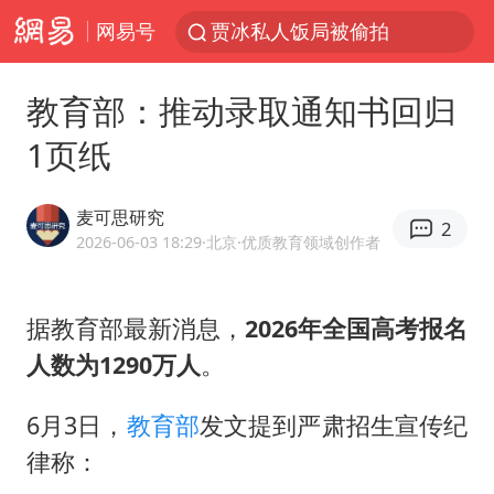
网易号
贾冰私人饭局被偷拍
路虎卫士110 HSE限时降价
教育部：推动录取通知书回归
我国发现稀散金属独立新矿物——乌斯河锗矿
1页纸
上海鼓励居家办公
部分银行上调存款利率
麦可思研究
2
小沈阳加盟《披荆斩棘》
2026-06-03 18:29
·北京
·优质教育领域创作者
新疆生产建设兵团生态环境局原局长被查
据教育部最新消息，
2026年全国高考报名
朱一龙的鼻子怎么了
人数为1290万人
。
4.2平卫生间补漏注胶花1.55万
国乒连续两站无缘冠军
6月3日，
教育部
发文提到严肃招生宣传纪
上海地铁4条线路全线停运
律称：