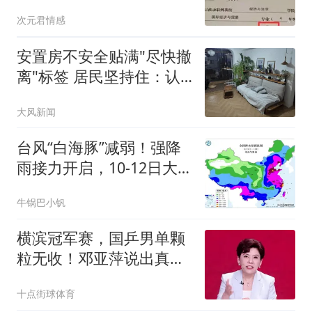
到了，大学这张纸到底有
次元君情感
多水
安置房不安全贴满"尽快撤
离"标签 居民坚持住：认
命了
大风新闻
台风“白海豚”减弱！强降
雨接力开启，10-12日大
雨暴雨分布如下
牛锅巴小钒
横滨冠军赛，国乒男单颗
粒无收！邓亚萍说出真
相，我们真的误会了
十点街球体育