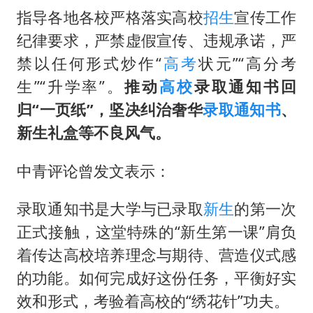
5万小车卖不动 微型代步车集体遇冷
指导各地各校严格落实高校
招生
宣传工作
周星驰妈妈现身香港首映礼
纪律要求，严禁虚假宣传、违规承诺，严
湖北启动重大气象灾害三级应急响应
禁以任何形式炒作“
高考
状元”“高分考
大疆错失宇树
生”“升学率”。
推动
高校
录取通知书回
白海豚路径图
归
“
一页纸
”
，坚决纠治奢华
录取通知书
、
新生礼盒等不良风气。
从科技创新看开局起步的时与势
中青评论曾发文表示：
录取通知书是大学与已录取
新生
的第一次
正式接触，这堂特殊的“新生第一课”肩负
着传达高校培养理念与期待、营造仪式感
的功能。如何完成好这份任务，平衡好实
效和形式，考验着高校的“绣花针”功夫。