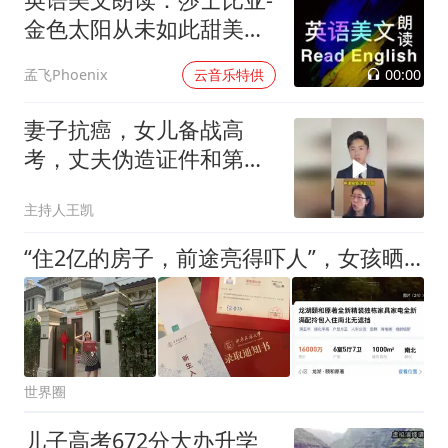
金色太阳从未如此甜美吻
过
00:00
孟飞Phoenix
云音乐特供
妻子抗癌，女儿备战高
考，丈夫伪造证件和第三
者培育冷冻胚胎
主持人王凯
“住2亿的房子，前途亮得吓人”，女孩晒录取通知书，定位让普通人傻眼
世界圈
儿子高考672分大办升学