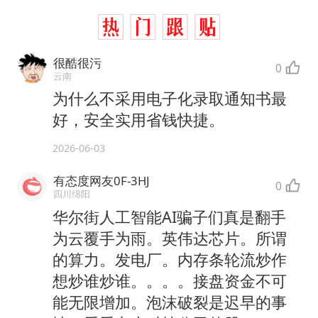
很酷很污
0
云南
为什么不采用电子化录取通知书最
好，安全实用省钱快捷。
2026-06-03
有态度网友0F-3HJ
0
四川绵阳
华尔街人工智能AI骗子们真是翻手
为云覆手为雨。英伟达芯片。所谓
的算力。发电厂。内存条轮流炒作
想炒谁炒谁。。。。接盘资金不可
能无限增加。泡沫破裂是迟早的事