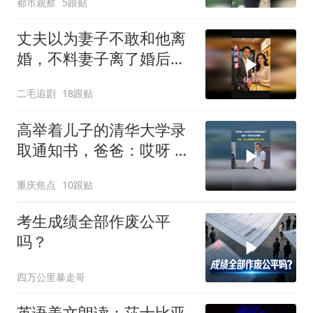
都市观察
5跟贴
不仅长得好看成绩还好
丈夫以为妻子不敢和他离
婚，不料妻子离了婚后越
过越好！
二毛追剧
18跟贴
高举着儿子的清华大学录
取通知书，爸爸：哎呀 有
点晒啊
重庆焦点
10跟贴
考生成绩全部作废公平
吗？
四万公里暴走哥
英语美文朗读：莎士比亚-