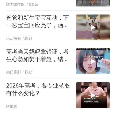
缪尚咖啡馆
18跟贴
爸爸和新生宝宝互动，下
一秒宝宝回应亮了，画面
太治愈！
乐活萌探
1跟贴
高考当天妈妈拿错证，考
生心急如焚干着急，结局
让人松口气
嵩仔聊剧
1跟贴
2026年高考，各专业录取
有什么变化？
阿抽崽