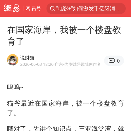
网易号
“电影+”如何激发千亿级消费新活力？
泉州市委书记张毅恭被查
在国家海岸，我被一个楼盘教
台风白海豚已进入24小时警戒线
育了
胜宏科技：股票交易异常波动
“秋天的第一杯奶茶”6岁了
说财猫
0
四川宜宾市高县4.9级地震致1人死亡
2026-06-03 18:26
·广东
·优质财经领域创作者
上海：台风白海豚或将带来龙卷风
呜呜~
中巨芯：上半年归母净利润1405.77万元
国乒男单横滨冠军赛全军覆没
猫爷最近在国家海岸，被一个楼盘教育
38岁演员求职万岁山NPC成功
了。
胡彦斌获《歌手2026》歌王
哦对了，先讲个知识点，三亚海棠湾，就